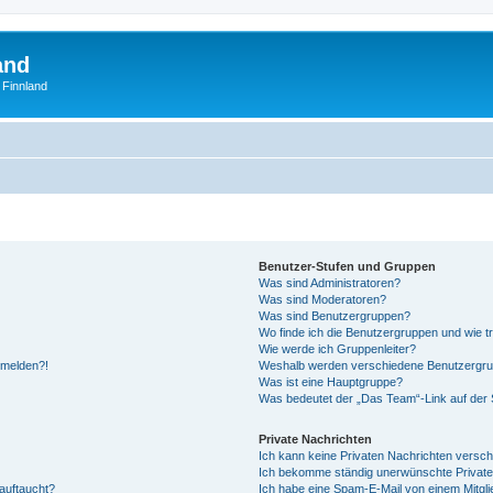
and
 Finnland
Benutzer-Stufen und Gruppen
Was sind Administratoren?
Was sind Moderatoren?
Was sind Benutzergruppen?
Wo finde ich die Benutzergruppen und wie tr
Wie werde ich Gruppenleiter?
anmelden?!
Weshalb werden verschiedene Benutzergrupp
Was ist eine Hauptgruppe?
Was bedeutet der „Das Team“-Link auf der S
Private Nachrichten
Ich kann keine Privaten Nachrichten versch
Ich bekomme ständig unerwünschte Private
auftaucht?
Ich habe eine Spam-E-Mail von einem Mitgli