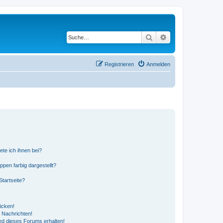
Suche
Erweiterte Suche
Registrieren
Anmelden
ete ich ihnen bei?
en farbig dargestellt?
tartseite?
icken!
 Nachrichten!
ed dieses Forums erhalten!