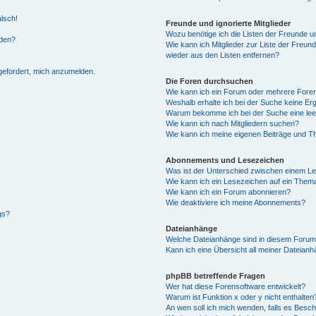
alsch!
Freunde und ignorierte Mitglieder
Wozu benötige ich die Listen der Freunde un
rden?
Wie kann ich Mitglieder zur Liste der Freund
wieder aus den Listen entfernen?
fgefordert, mich anzumelden.
Die Foren durchsuchen
Wie kann ich ein Forum oder mehrere For
Weshalb erhalte ich bei der Suche keine Er
Warum bekomme ich bei der Suche eine lee
Wie kann ich nach Mitgliedern suchen?
Wie kann ich meine eigenen Beiträge und T
Abonnements und Lesezeichen
Was ist der Unterschied zwischen einem L
Wie kann ich ein Lesezeichen auf ein Them
Wie kann ich ein Forum abonnieren?
Wie deaktiviere ich meine Abonnements?
gs?
Dateianhänge
Welche Dateianhänge sind in diesem Forum
Kann ich eine Übersicht all meiner Dateian
phpBB betreffende Fragen
Wer hat diese Forensoftware entwickelt?
Warum ist Funktion x oder y nicht enthalten
An wen soll ich mich wenden, falls es Besc