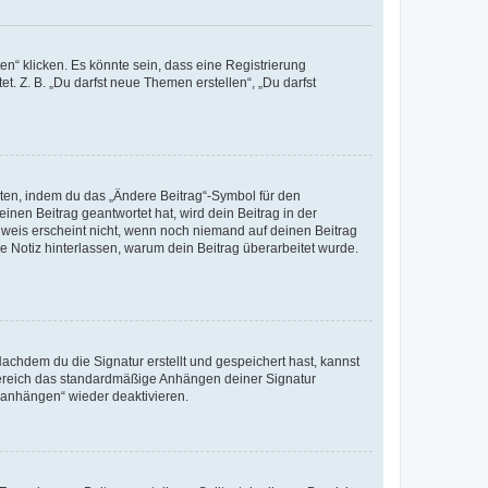
n“ klicken. Es könnte sein, dass eine Registrierung
t. Z. B. „Du darfst neue Themen erstellen“, „Du darfst
iten, indem du das „Ändere Beitrag“-Symbol für den
inen Beitrag geantwortet hat, wird dein Beitrag in der
nweis erscheint nicht, wenn noch niemand auf deinen Beitrag
ne Notiz hinterlassen, warum dein Beitrag überarbeitet wurde.
chdem du die Signatur erstellt und gespeichert hast, kannst
Bereich das standardmäßige Anhängen deiner Signatur
r anhängen“ wieder deaktivieren.