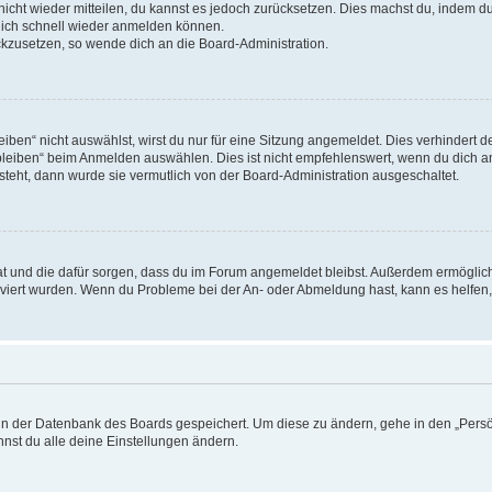
 nicht wieder mitteilen, du kannst es jedoch zurücksetzen. Dies machst du, indem 
 dich schnell wieder anmelden können.
ückzusetzen, so wende dich an die Board-Administration.
en“ nicht auswählst, wirst du nur für eine Sitzung angemeldet. Dies verhindert 
leiben“ beim Anmelden auswählen. Dies ist nicht empfehlenswert, wenn du dich an
 steht, dann wurde sie vermutlich von der Board-Administration ausgeschaltet.
 hat und die dafür sorgen, dass du im Forum angemeldet bleibst. Außerdem ermögli
tiviert wurden. Wenn du Probleme bei der An- oder Abmeldung hast, kann es helfen
n in der Datenbank des Boards gespeichert. Um diese zu ändern, gehe in den „Persö
nst du alle deine Einstellungen ändern.