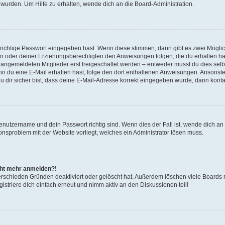
 wurden. Um Hilfe zu erhalten, wende dich an die Board-Administration.
 richtige Passwort eingegeben hast. Wenn diese stimmen, dann gibt es zwei Mögl
tern oder deiner Erziehungsberechtigten den Anweisungen folgen, die du erhalten ha
u angemeldeten Mitglieder erst freigeschaltet werden – entweder musst du dies selbs
. Wenn du eine E-Mail erhalten hast, folge den dort enthaltenen Anweisungen. Ansons
 dir sicher bist, dass deine E-Mail-Adresse korrekt eingegeben wurde, dann kontak
Benutzername und dein Passwort richtig sind. Wenn dies der Fall ist, wende dich a
ionsproblem mit der Website vorliegt, welches ein Administrator lösen muss.
icht mehr anmelden?!
erschieden Gründen deaktiviert oder gelöscht hat. Außerdem löschen viele Boards r
triere dich einfach erneut und nimm aktiv an den Diskussionen teil!