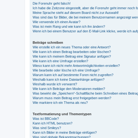
Die Forenuhr geht falsch!
Ich habe die Zeitzone eingestellt, aber die Forenuhr geht immer noch f
Meine Sprache steht auf diesem Board nicht zur Auswahl!
Was sind das für Bilder, die bei meinem Benutzernamen angezeigt we
Wie verwende ich einen Avatar?
Was ist mein Rang und wie kann ich ihn ändern?
Wenn ich bei einem Benutzer auf den E-Mail-Link klicke, werde ich au
Beiträge schreiben
Wie erstelle ich ein neues Thema oder eine Antwort?
Wie kann ich einen Beitrag bearbeiten oder löschen?
Wie kann ich meinem Beitrag eine Signatur anfügen?
Wie kann ich eine Umfrage erstellen?
Wieso kann ich nicht mehr Antwortmöglichkeiten erstellen?
Wie bearbeite oder lösche ich eine Umfrage?
Warum kann ich auf bestimmte Foren nicht zugreifen?
Weshalb kann ich keine Dateianhänge anfügen?
Weshalb wurde ich verwarnt?
Wie kann ich Beiträge den Moderatoren melden?
Was bewirkt die „Speichern“-Schaltfläche beim Schreiben eines Beitra
Warum muss mein Beitrag erst freigegeben werden?
Wie markiere ich ein Thema als neu?
Textformatierung und Thementypen
Was ist BBCode?
Kann ich HTML benutzen?
Was sind Smileys?
Kann ich Bilder in meine Beiträge einfügen?
Was sind globale Bekanntmachungen?