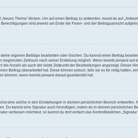
„Neues Thema“ klicken. Um auf einen Beitrag zu antworten, musst du auf „Antworte
e Berechtigungen sind jeweils am Ende der Foren- und der Beitragsansicht aufgeliste
r deine eigenen Beiträge bearbeiten oder löschen. Du kannst einen Beitrag bearbe
inen begrenzten Zeitraum nach seiner Erstellung möglich. Wenn bereits jemand auf de
 die Anzahl als auch der letzte Zeitpunkt der Bearbeitungen angezeigt. Dieser Hi
en Beitrag überarbeitet hat. Diese können jedoch, falls sie es für nötig halten, ei
hen können, wenn bereits jemand darauf geantwortet hat.
st eine solche in den Einstellungen in deinem persönlichen Bereich entwerfen. Na
eren. Du kannst eine Signatur auch hinzufügen, indem du in deinem persönlichen 
atur verfassen möchtest, so kannst du dort einfach das Kontrollkästchen „Signatu