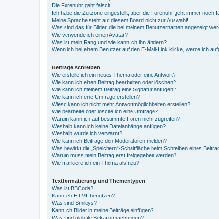
Die Forenuhr geht falsch!
Ich habe die Zeitzone eingestellt, aber die Forenuhr geht immer noch f
Meine Sprache steht auf diesem Board nicht zur Auswahl!
Was sind das für Bilder, die bei meinem Benutzernamen angezeigt we
Wie verwende ich einen Avatar?
Was ist mein Rang und wie kann ich ihn ändern?
Wenn ich bei einem Benutzer auf den E-Mail-Link klicke, werde ich au
Beiträge schreiben
Wie erstelle ich ein neues Thema oder eine Antwort?
Wie kann ich einen Beitrag bearbeiten oder löschen?
Wie kann ich meinem Beitrag eine Signatur anfügen?
Wie kann ich eine Umfrage erstellen?
Wieso kann ich nicht mehr Antwortmöglichkeiten erstellen?
Wie bearbeite oder lösche ich eine Umfrage?
Warum kann ich auf bestimmte Foren nicht zugreifen?
Weshalb kann ich keine Dateianhänge anfügen?
Weshalb wurde ich verwarnt?
Wie kann ich Beiträge den Moderatoren melden?
Was bewirkt die „Speichern“-Schaltfläche beim Schreiben eines Beitra
Warum muss mein Beitrag erst freigegeben werden?
Wie markiere ich ein Thema als neu?
Textformatierung und Thementypen
Was ist BBCode?
Kann ich HTML benutzen?
Was sind Smileys?
Kann ich Bilder in meine Beiträge einfügen?
Was sind globale Bekanntmachungen?