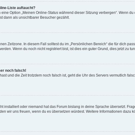
ine-Liste auftaucht?
n eine Option „Meinen Online-Status während dieser Sitzung verbergen“. Wenn du d
st dann als unsichtbarer Besucher gezählt.
en Zeitzone. In diesem Fall solltest du im „Persönlichen Bereich“ die für dich passe
den. Wenn du noch nicht registriert bist, ist dies ein guter Grund, dies jetzt zu tun
mer noch falsch!
t hast und die Zeit trotzdem noch falsch ist, geht die Uhr des Servers vermutlich fal
t installiert oder niemand hat das Forum bislang in deine Sprache übersetzt. Frag
, würden wir uns freuen, wenn du es übersetzen würdest. Weitere Informationen dazu