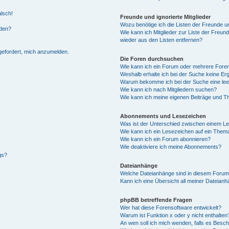
alsch!
Freunde und ignorierte Mitglieder
Wozu benötige ich die Listen der Freunde un
rden?
Wie kann ich Mitglieder zur Liste der Freund
wieder aus den Listen entfernen?
fgefordert, mich anzumelden.
Die Foren durchsuchen
Wie kann ich ein Forum oder mehrere For
Weshalb erhalte ich bei der Suche keine Er
Warum bekomme ich bei der Suche eine lee
Wie kann ich nach Mitgliedern suchen?
Wie kann ich meine eigenen Beiträge und T
Abonnements und Lesezeichen
Was ist der Unterschied zwischen einem L
Wie kann ich ein Lesezeichen auf ein Them
Wie kann ich ein Forum abonnieren?
Wie deaktiviere ich meine Abonnements?
gs?
Dateianhänge
Welche Dateianhänge sind in diesem Forum
Kann ich eine Übersicht all meiner Dateian
phpBB betreffende Fragen
Wer hat diese Forensoftware entwickelt?
Warum ist Funktion x oder y nicht enthalten
An wen soll ich mich wenden, falls es Besc