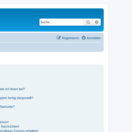
Suche
Erweiterte Suche
Registrieren
Anmelden
ete ich ihnen bei?
en farbig dargestellt?
tartseite?
icken!
 Nachrichten!
ed dieses Forums erhalten!