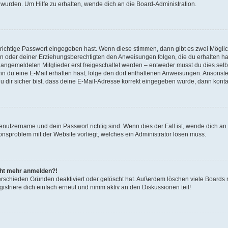
 wurden. Um Hilfe zu erhalten, wende dich an die Board-Administration.
 richtige Passwort eingegeben hast. Wenn diese stimmen, dann gibt es zwei Mögl
tern oder deiner Erziehungsberechtigten den Anweisungen folgen, die du erhalten ha
u angemeldeten Mitglieder erst freigeschaltet werden – entweder musst du dies selbs
. Wenn du eine E-Mail erhalten hast, folge den dort enthaltenen Anweisungen. Ansons
 dir sicher bist, dass deine E-Mail-Adresse korrekt eingegeben wurde, dann kontak
Benutzername und dein Passwort richtig sind. Wenn dies der Fall ist, wende dich a
ionsproblem mit der Website vorliegt, welches ein Administrator lösen muss.
icht mehr anmelden?!
erschieden Gründen deaktiviert oder gelöscht hat. Außerdem löschen viele Boards r
triere dich einfach erneut und nimm aktiv an den Diskussionen teil!