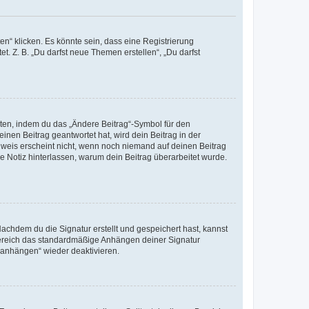
n“ klicken. Es könnte sein, dass eine Registrierung
t. Z. B. „Du darfst neue Themen erstellen“, „Du darfst
iten, indem du das „Ändere Beitrag“-Symbol für den
inen Beitrag geantwortet hat, wird dein Beitrag in der
nweis erscheint nicht, wenn noch niemand auf deinen Beitrag
ne Notiz hinterlassen, warum dein Beitrag überarbeitet wurde.
chdem du die Signatur erstellt und gespeichert hast, kannst
Bereich das standardmäßige Anhängen deiner Signatur
r anhängen“ wieder deaktivieren.