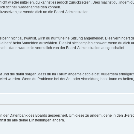
 nicht wieder mitteilen, du kannst es jedoch zurücksetzen. Dies machst du, indem 
 dich schnell wieder anmelden können.
ückzusetzen, so wende dich an die Board-Administration.
en“ nicht auswählst, wirst du nur für eine Sitzung angemeldet. Dies verhindert 
leiben“ beim Anmelden auswählen. Dies ist nicht empfehlenswert, wenn du dich an
 steht, dann wurde sie vermutlich von der Board-Administration ausgeschaltet.
 hat und die dafür sorgen, dass du im Forum angemeldet bleibst. Außerdem ermögli
tiviert wurden. Wenn du Probleme bei der An- oder Abmeldung hast, kann es helfen
n in der Datenbank des Boards gespeichert. Um diese zu ändern, gehe in den „Persö
nst du alle deine Einstellungen ändern.