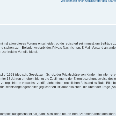
Wie kann ich einen Administrator des Board
istration dieses Forums entscheidet, ob du registriert sein musst, um Beiträge zu s
ung stehen: zum Beispiel Avatarbilder, Private Nachrichten, E-Mail-Versand an ander
 zahlreiche Vorteile bietet.
t of 1998 (deutsch: Gesetz zum Schutz der Privatsphäre von Kindern im Internet vo
unter 13 Jahren erheben, hierzu die Zustimmung der Eltern beziehungsweise des o
h zu registrieren versuchst, zutrifft, ziehe einen rechtlichen Beistand zu Rate. Bit
für Rechtsangelegenheiten jeglicher Art ist; außer solchen, die unter der Frage „
.
g komplett ausgeschaltet hat, damit sich keine neuen Benutzer mehr anmelden könn