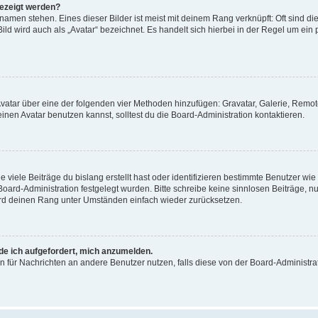
gezeigt werden?
amen stehen. Eines dieser Bilder ist meist mit deinem Rang verknüpft: Oft sind di
ld wird auch als „Avatar“ bezeichnet. Es handelt sich hierbei in der Regel um ein
 Avatar über eine der folgenden vier Methoden hinzufügen: Gravatar, Galerie, Rem
en Avatar benutzen kannst, solltest du die Board-Administration kontaktieren.
viele Beiträge du bislang erstellt hast oder identifizieren bestimmte Benutzer w
 Board-Administration festgelegt wurden. Bitte schreibe keine sinnlosen Beiträge
wird deinen Rang unter Umständen einfach wieder zurücksetzen.
rde ich aufgefordert, mich anzumelden.
ion für Nachrichten an andere Benutzer nutzen, falls diese von der Board-Administ