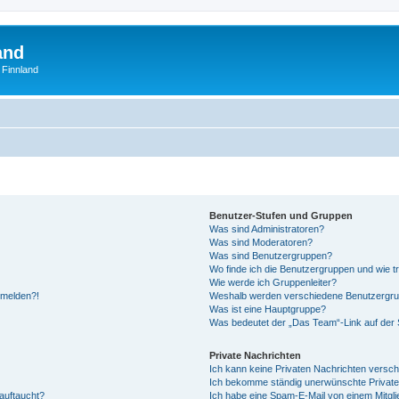
and
 Finnland
Benutzer-Stufen und Gruppen
Was sind Administratoren?
Was sind Moderatoren?
Was sind Benutzergruppen?
Wo finde ich die Benutzergruppen und wie tr
Wie werde ich Gruppenleiter?
anmelden?!
Weshalb werden verschiedene Benutzergrupp
Was ist eine Hauptgruppe?
Was bedeutet der „Das Team“-Link auf der S
Private Nachrichten
Ich kann keine Privaten Nachrichten versch
Ich bekomme ständig unerwünschte Private
auftaucht?
Ich habe eine Spam-E-Mail von einem Mitgli