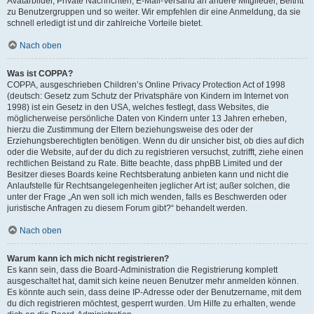
Avatarbilder, Private Nachrichten, E-Mail-Versand an andere Mitglieder, Beitritt
zu Benutzergruppen und so weiter. Wir empfehlen dir eine Anmeldung, da sie
schnell erledigt ist und dir zahlreiche Vorteile bietet.
Nach oben
Was ist COPPA?
COPPA, ausgeschrieben Children’s Online Privacy Protection Act of 1998
(deutsch: Gesetz zum Schutz der Privatsphäre von Kindern im Internet von
1998) ist ein Gesetz in den USA, welches festlegt, dass Websites, die
möglicherweise persönliche Daten von Kindern unter 13 Jahren erheben,
hierzu die Zustimmung der Eltern beziehungsweise des oder der
Erziehungsberechtigten benötigen. Wenn du dir unsicher bist, ob dies auf dich
oder die Website, auf der du dich zu registrieren versuchst, zutrifft, ziehe einen
rechtlichen Beistand zu Rate. Bitte beachte, dass phpBB Limited und der
Besitzer dieses Boards keine Rechtsberatung anbieten kann und nicht die
Anlaufstelle für Rechtsangelegenheiten jeglicher Art ist; außer solchen, die
unter der Frage „An wen soll ich mich wenden, falls es Beschwerden oder
juristische Anfragen zu diesem Forum gibt?“ behandelt werden.
Nach oben
Warum kann ich mich nicht registrieren?
Es kann sein, dass die Board-Administration die Registrierung komplett
ausgeschaltet hat, damit sich keine neuen Benutzer mehr anmelden können.
Es könnte auch sein, dass deine IP-Adresse oder der Benutzername, mit dem
du dich registrieren möchtest, gesperrt wurden. Um Hilfe zu erhalten, wende