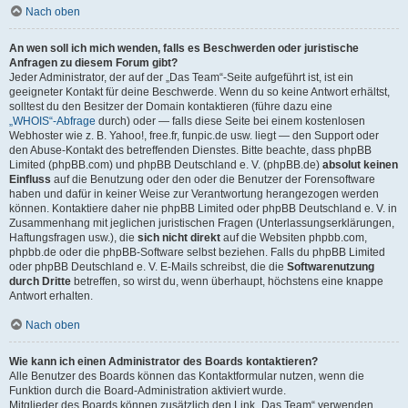
Nach oben
An wen soll ich mich wenden, falls es Beschwerden oder juristische
Anfragen zu diesem Forum gibt?
Jeder Administrator, der auf der „Das Team“-Seite aufgeführt ist, ist ein
geeigneter Kontakt für deine Beschwerde. Wenn du so keine Antwort erhältst,
solltest du den Besitzer der Domain kontaktieren (führe dazu eine
„WHOIS“-Abfrage
durch) oder — falls diese Seite bei einem kostenlosen
Webhoster wie z. B. Yahoo!, free.fr, funpic.de usw. liegt — den Support oder
den Abuse-Kontakt des betreffenden Dienstes. Bitte beachte, dass phpBB
Limited (phpBB.com) und phpBB Deutschland e. V. (phpBB.de)
absolut keinen
Einfluss
auf die Benutzung oder den oder die Benutzer der Forensoftware
haben und dafür in keiner Weise zur Verantwortung herangezogen werden
können. Kontaktiere daher nie phpBB Limited oder phpBB Deutschland e. V. in
Zusammenhang mit jeglichen juristischen Fragen (Unterlassungserklärungen,
Haftungsfragen usw.), die
sich nicht direkt
auf die Websiten phpbb.com,
phpbb.de oder die phpBB-Software selbst beziehen. Falls du phpBB Limited
oder phpBB Deutschland e. V. E-Mails schreibst, die die
Softwarenutzung
durch Dritte
betreffen, so wirst du, wenn überhaupt, höchstens eine knappe
Antwort erhalten.
Nach oben
Wie kann ich einen Administrator des Boards kontaktieren?
Alle Benutzer des Boards können das Kontaktformular nutzen, wenn die
Funktion durch die Board-Administration aktiviert wurde.
Mitglieder des Boards können zusätzlich den Link „Das Team“ verwenden.