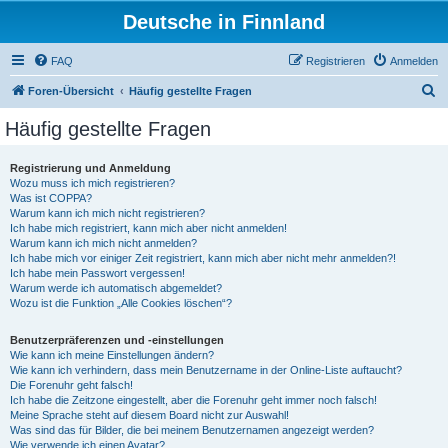
Deutsche in Finnland
FAQ
Registrieren
Anmelden
S
Foren-Übersicht
Häufig gestellte Fragen
u
Häufig gestellte Fragen
c
h
Registrierung und Anmeldung
Wozu muss ich mich registrieren?
e
Was ist COPPA?
Warum kann ich mich nicht registrieren?
Ich habe mich registriert, kann mich aber nicht anmelden!
Warum kann ich mich nicht anmelden?
Ich habe mich vor einiger Zeit registriert, kann mich aber nicht mehr anmelden?!
Ich habe mein Passwort vergessen!
Warum werde ich automatisch abgemeldet?
Wozu ist die Funktion „Alle Cookies löschen“?
Benutzerpräferenzen und -einstellungen
Wie kann ich meine Einstellungen ändern?
Wie kann ich verhindern, dass mein Benutzername in der Online-Liste auftaucht?
Die Forenuhr geht falsch!
Ich habe die Zeitzone eingestellt, aber die Forenuhr geht immer noch falsch!
Meine Sprache steht auf diesem Board nicht zur Auswahl!
Was sind das für Bilder, die bei meinem Benutzernamen angezeigt werden?
Wie verwende ich einen Avatar?