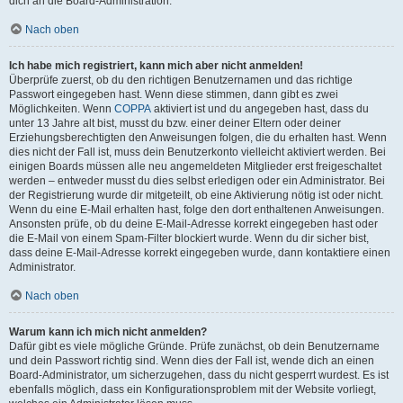
dich an die Board-Administration.
Nach oben
Ich habe mich registriert, kann mich aber nicht anmelden!
Überprüfe zuerst, ob du den richtigen Benutzernamen und das richtige
Passwort eingegeben hast. Wenn diese stimmen, dann gibt es zwei
Möglichkeiten. Wenn
COPPA
aktiviert ist und du angegeben hast, dass du
unter 13 Jahre alt bist, musst du bzw. einer deiner Eltern oder deiner
Erziehungsberechtigten den Anweisungen folgen, die du erhalten hast. Wenn
dies nicht der Fall ist, muss dein Benutzerkonto vielleicht aktiviert werden. Bei
einigen Boards müssen alle neu angemeldeten Mitglieder erst freigeschaltet
werden – entweder musst du dies selbst erledigen oder ein Administrator. Bei
der Registrierung wurde dir mitgeteilt, ob eine Aktivierung nötig ist oder nicht.
Wenn du eine E-Mail erhalten hast, folge den dort enthaltenen Anweisungen.
Ansonsten prüfe, ob du deine E-Mail-Adresse korrekt eingegeben hast oder
die E-Mail von einem Spam-Filter blockiert wurde. Wenn du dir sicher bist,
dass deine E-Mail-Adresse korrekt eingegeben wurde, dann kontaktiere einen
Administrator.
Nach oben
Warum kann ich mich nicht anmelden?
Dafür gibt es viele mögliche Gründe. Prüfe zunächst, ob dein Benutzername
und dein Passwort richtig sind. Wenn dies der Fall ist, wende dich an einen
Board-Administrator, um sicherzugehen, dass du nicht gesperrt wurdest. Es ist
ebenfalls möglich, dass ein Konfigurationsproblem mit der Website vorliegt,