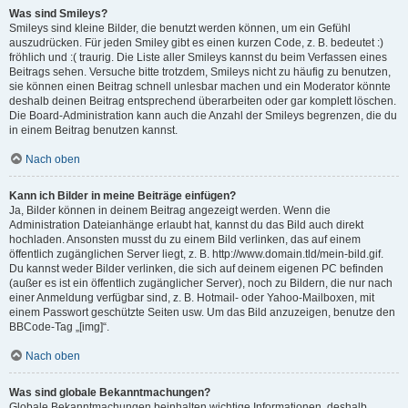
Was sind Smileys?
Smileys sind kleine Bilder, die benutzt werden können, um ein Gefühl
auszudrücken. Für jeden Smiley gibt es einen kurzen Code, z. B. bedeutet :)
fröhlich und :( traurig. Die Liste aller Smileys kannst du beim Verfassen eines
Beitrags sehen. Versuche bitte trotzdem, Smileys nicht zu häufig zu benutzen,
sie können einen Beitrag schnell unlesbar machen und ein Moderator könnte
deshalb deinen Beitrag entsprechend überarbeiten oder gar komplett löschen.
Die Board-Administration kann auch die Anzahl der Smileys begrenzen, die du
in einem Beitrag benutzen kannst.
Nach oben
Kann ich Bilder in meine Beiträge einfügen?
Ja, Bilder können in deinem Beitrag angezeigt werden. Wenn die
Administration Dateianhänge erlaubt hat, kannst du das Bild auch direkt
hochladen. Ansonsten musst du zu einem Bild verlinken, das auf einem
öffentlich zugänglichen Server liegt, z. B. http://www.domain.tld/mein-bild.gif.
Du kannst weder Bilder verlinken, die sich auf deinem eigenen PC befinden
(außer es ist ein öffentlich zugänglicher Server), noch zu Bildern, die nur nach
einer Anmeldung verfügbar sind, z. B. Hotmail- oder Yahoo-Mailboxen, mit
einem Passwort geschützte Seiten usw. Um das Bild anzuzeigen, benutze den
BBCode-Tag „[img]“.
Nach oben
Was sind globale Bekanntmachungen?
Globale Bekanntmachungen beinhalten wichtige Informationen, deshalb