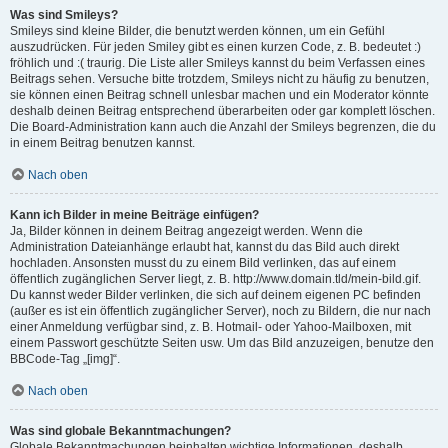
Was sind Smileys?
Smileys sind kleine Bilder, die benutzt werden können, um ein Gefühl
auszudrücken. Für jeden Smiley gibt es einen kurzen Code, z. B. bedeutet :)
fröhlich und :( traurig. Die Liste aller Smileys kannst du beim Verfassen eines
Beitrags sehen. Versuche bitte trotzdem, Smileys nicht zu häufig zu benutzen,
sie können einen Beitrag schnell unlesbar machen und ein Moderator könnte
deshalb deinen Beitrag entsprechend überarbeiten oder gar komplett löschen.
Die Board-Administration kann auch die Anzahl der Smileys begrenzen, die du
in einem Beitrag benutzen kannst.
Nach oben
Kann ich Bilder in meine Beiträge einfügen?
Ja, Bilder können in deinem Beitrag angezeigt werden. Wenn die
Administration Dateianhänge erlaubt hat, kannst du das Bild auch direkt
hochladen. Ansonsten musst du zu einem Bild verlinken, das auf einem
öffentlich zugänglichen Server liegt, z. B. http://www.domain.tld/mein-bild.gif.
Du kannst weder Bilder verlinken, die sich auf deinem eigenen PC befinden
(außer es ist ein öffentlich zugänglicher Server), noch zu Bildern, die nur nach
einer Anmeldung verfügbar sind, z. B. Hotmail- oder Yahoo-Mailboxen, mit
einem Passwort geschützte Seiten usw. Um das Bild anzuzeigen, benutze den
BBCode-Tag „[img]“.
Nach oben
Was sind globale Bekanntmachungen?
Globale Bekanntmachungen beinhalten wichtige Informationen, deshalb