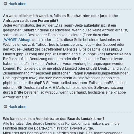
Nach oben
An wen soll ich mich wenden, falls es Beschwerden oder juristische
Anfragen zu diesem Forum gibt?
Jeder Administrator, der auf der „Das Team“-Seite aufgeführt ist, ist ein
geeigneter Kontakt für deine Beschwerde. Wenn du so keine Antwort erhältst,
solltest du den Besitzer der Domain kontaktieren (führe dazu eine
„WHOIS“-Abfrage
durch) oder — falls diese Seite bei einem kostenlosen
Webhoster wie z. B. Yahoo!, free.fr, funpic.de usw. liegt — den Support oder
den Abuse-Kontakt des betreffenden Dienstes. Bitte beachte, dass phpBB
Limited (phpBB.com) und phpBB Deutschland e. V. (phpBB.de)
absolut keinen
Einfluss
auf die Benutzung oder den oder die Benutzer der Forensoftware
haben und dafür in keiner Weise zur Verantwortung herangezogen werden
können. Kontaktiere daher nie phpBB Limited oder phpBB Deutschland e. V. in
Zusammenhang mit jeglichen juristischen Fragen (Unterlassungserklärungen,
Haftungsfragen usw.), die
sich nicht direkt
auf die Websiten phpbb.com,
phpbb.de oder die phpBB-Software selbst beziehen. Falls du phpBB Limited
oder phpBB Deutschland e. V. E-Mails schreibst, die die
Softwarenutzung
durch Dritte
betreffen, so wirst du, wenn überhaupt, höchstens eine knappe
Antwort erhalten.
Nach oben
Wie kann ich einen Administrator des Boards kontaktieren?
Alle Benutzer des Boards können das Kontaktformular nutzen, wenn die
Funktion durch die Board-Administration aktiviert wurde.
Mitglieder des Boards können zusätzlich den Link „Das Team“ verwenden.