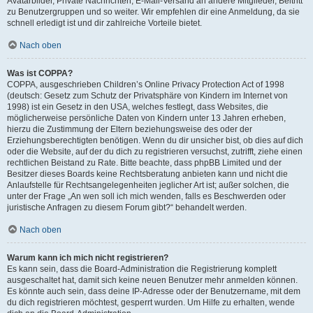
Avatarbilder, Private Nachrichten, E-Mail-Versand an andere Mitglieder, Beitritt
zu Benutzergruppen und so weiter. Wir empfehlen dir eine Anmeldung, da sie
schnell erledigt ist und dir zahlreiche Vorteile bietet.
Nach oben
Was ist COPPA?
COPPA, ausgeschrieben Children’s Online Privacy Protection Act of 1998
(deutsch: Gesetz zum Schutz der Privatsphäre von Kindern im Internet von
1998) ist ein Gesetz in den USA, welches festlegt, dass Websites, die
möglicherweise persönliche Daten von Kindern unter 13 Jahren erheben,
hierzu die Zustimmung der Eltern beziehungsweise des oder der
Erziehungsberechtigten benötigen. Wenn du dir unsicher bist, ob dies auf dich
oder die Website, auf der du dich zu registrieren versuchst, zutrifft, ziehe einen
rechtlichen Beistand zu Rate. Bitte beachte, dass phpBB Limited und der
Besitzer dieses Boards keine Rechtsberatung anbieten kann und nicht die
Anlaufstelle für Rechtsangelegenheiten jeglicher Art ist; außer solchen, die
unter der Frage „An wen soll ich mich wenden, falls es Beschwerden oder
juristische Anfragen zu diesem Forum gibt?“ behandelt werden.
Nach oben
Warum kann ich mich nicht registrieren?
Es kann sein, dass die Board-Administration die Registrierung komplett
ausgeschaltet hat, damit sich keine neuen Benutzer mehr anmelden können.
Es könnte auch sein, dass deine IP-Adresse oder der Benutzername, mit dem
du dich registrieren möchtest, gesperrt wurden. Um Hilfe zu erhalten, wende