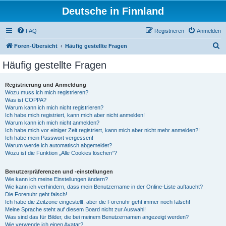
Deutsche in Finnland
FAQ
Registrieren
Anmelden
S
Foren-Übersicht
Häufig gestellte Fragen
u
Häufig gestellte Fragen
c
h
Registrierung und Anmeldung
Wozu muss ich mich registrieren?
e
Was ist COPPA?
Warum kann ich mich nicht registrieren?
Ich habe mich registriert, kann mich aber nicht anmelden!
Warum kann ich mich nicht anmelden?
Ich habe mich vor einiger Zeit registriert, kann mich aber nicht mehr anmelden?!
Ich habe mein Passwort vergessen!
Warum werde ich automatisch abgemeldet?
Wozu ist die Funktion „Alle Cookies löschen“?
Benutzerpräferenzen und -einstellungen
Wie kann ich meine Einstellungen ändern?
Wie kann ich verhindern, dass mein Benutzername in der Online-Liste auftaucht?
Die Forenuhr geht falsch!
Ich habe die Zeitzone eingestellt, aber die Forenuhr geht immer noch falsch!
Meine Sprache steht auf diesem Board nicht zur Auswahl!
Was sind das für Bilder, die bei meinem Benutzernamen angezeigt werden?
Wie verwende ich einen Avatar?