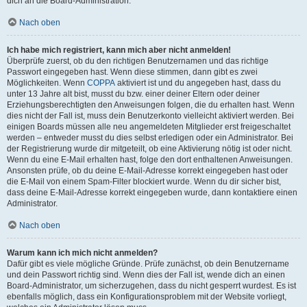
dich an die Board-Administration.
Nach oben
Ich habe mich registriert, kann mich aber nicht anmelden!
Überprüfe zuerst, ob du den richtigen Benutzernamen und das richtige
Passwort eingegeben hast. Wenn diese stimmen, dann gibt es zwei
Möglichkeiten. Wenn
COPPA
aktiviert ist und du angegeben hast, dass du
unter 13 Jahre alt bist, musst du bzw. einer deiner Eltern oder deiner
Erziehungsberechtigten den Anweisungen folgen, die du erhalten hast. Wenn
dies nicht der Fall ist, muss dein Benutzerkonto vielleicht aktiviert werden. Bei
einigen Boards müssen alle neu angemeldeten Mitglieder erst freigeschaltet
werden – entweder musst du dies selbst erledigen oder ein Administrator. Bei
der Registrierung wurde dir mitgeteilt, ob eine Aktivierung nötig ist oder nicht.
Wenn du eine E-Mail erhalten hast, folge den dort enthaltenen Anweisungen.
Ansonsten prüfe, ob du deine E-Mail-Adresse korrekt eingegeben hast oder
die E-Mail von einem Spam-Filter blockiert wurde. Wenn du dir sicher bist,
dass deine E-Mail-Adresse korrekt eingegeben wurde, dann kontaktiere einen
Administrator.
Nach oben
Warum kann ich mich nicht anmelden?
Dafür gibt es viele mögliche Gründe. Prüfe zunächst, ob dein Benutzername
und dein Passwort richtig sind. Wenn dies der Fall ist, wende dich an einen
Board-Administrator, um sicherzugehen, dass du nicht gesperrt wurdest. Es ist
ebenfalls möglich, dass ein Konfigurationsproblem mit der Website vorliegt,