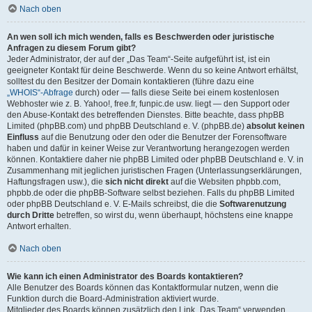
Nach oben
An wen soll ich mich wenden, falls es Beschwerden oder juristische
Anfragen zu diesem Forum gibt?
Jeder Administrator, der auf der „Das Team“-Seite aufgeführt ist, ist ein
geeigneter Kontakt für deine Beschwerde. Wenn du so keine Antwort erhältst,
solltest du den Besitzer der Domain kontaktieren (führe dazu eine
„WHOIS“-Abfrage
durch) oder — falls diese Seite bei einem kostenlosen
Webhoster wie z. B. Yahoo!, free.fr, funpic.de usw. liegt — den Support oder
den Abuse-Kontakt des betreffenden Dienstes. Bitte beachte, dass phpBB
Limited (phpBB.com) und phpBB Deutschland e. V. (phpBB.de)
absolut keinen
Einfluss
auf die Benutzung oder den oder die Benutzer der Forensoftware
haben und dafür in keiner Weise zur Verantwortung herangezogen werden
können. Kontaktiere daher nie phpBB Limited oder phpBB Deutschland e. V. in
Zusammenhang mit jeglichen juristischen Fragen (Unterlassungserklärungen,
Haftungsfragen usw.), die
sich nicht direkt
auf die Websiten phpbb.com,
phpbb.de oder die phpBB-Software selbst beziehen. Falls du phpBB Limited
oder phpBB Deutschland e. V. E-Mails schreibst, die die
Softwarenutzung
durch Dritte
betreffen, so wirst du, wenn überhaupt, höchstens eine knappe
Antwort erhalten.
Nach oben
Wie kann ich einen Administrator des Boards kontaktieren?
Alle Benutzer des Boards können das Kontaktformular nutzen, wenn die
Funktion durch die Board-Administration aktiviert wurde.
Mitglieder des Boards können zusätzlich den Link „Das Team“ verwenden.