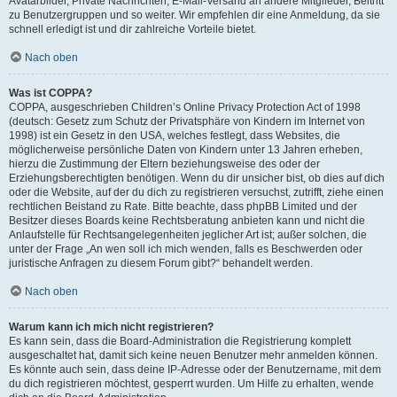
Avatarbilder, Private Nachrichten, E-Mail-Versand an andere Mitglieder, Beitritt
zu Benutzergruppen und so weiter. Wir empfehlen dir eine Anmeldung, da sie
schnell erledigt ist und dir zahlreiche Vorteile bietet.
Nach oben
Was ist COPPA?
COPPA, ausgeschrieben Children’s Online Privacy Protection Act of 1998
(deutsch: Gesetz zum Schutz der Privatsphäre von Kindern im Internet von
1998) ist ein Gesetz in den USA, welches festlegt, dass Websites, die
möglicherweise persönliche Daten von Kindern unter 13 Jahren erheben,
hierzu die Zustimmung der Eltern beziehungsweise des oder der
Erziehungsberechtigten benötigen. Wenn du dir unsicher bist, ob dies auf dich
oder die Website, auf der du dich zu registrieren versuchst, zutrifft, ziehe einen
rechtlichen Beistand zu Rate. Bitte beachte, dass phpBB Limited und der
Besitzer dieses Boards keine Rechtsberatung anbieten kann und nicht die
Anlaufstelle für Rechtsangelegenheiten jeglicher Art ist; außer solchen, die
unter der Frage „An wen soll ich mich wenden, falls es Beschwerden oder
juristische Anfragen zu diesem Forum gibt?“ behandelt werden.
Nach oben
Warum kann ich mich nicht registrieren?
Es kann sein, dass die Board-Administration die Registrierung komplett
ausgeschaltet hat, damit sich keine neuen Benutzer mehr anmelden können.
Es könnte auch sein, dass deine IP-Adresse oder der Benutzername, mit dem
du dich registrieren möchtest, gesperrt wurden. Um Hilfe zu erhalten, wende