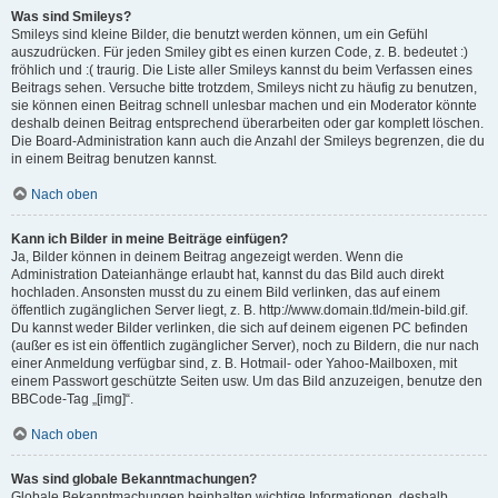
Was sind Smileys?
Smileys sind kleine Bilder, die benutzt werden können, um ein Gefühl
auszudrücken. Für jeden Smiley gibt es einen kurzen Code, z. B. bedeutet :)
fröhlich und :( traurig. Die Liste aller Smileys kannst du beim Verfassen eines
Beitrags sehen. Versuche bitte trotzdem, Smileys nicht zu häufig zu benutzen,
sie können einen Beitrag schnell unlesbar machen und ein Moderator könnte
deshalb deinen Beitrag entsprechend überarbeiten oder gar komplett löschen.
Die Board-Administration kann auch die Anzahl der Smileys begrenzen, die du
in einem Beitrag benutzen kannst.
Nach oben
Kann ich Bilder in meine Beiträge einfügen?
Ja, Bilder können in deinem Beitrag angezeigt werden. Wenn die
Administration Dateianhänge erlaubt hat, kannst du das Bild auch direkt
hochladen. Ansonsten musst du zu einem Bild verlinken, das auf einem
öffentlich zugänglichen Server liegt, z. B. http://www.domain.tld/mein-bild.gif.
Du kannst weder Bilder verlinken, die sich auf deinem eigenen PC befinden
(außer es ist ein öffentlich zugänglicher Server), noch zu Bildern, die nur nach
einer Anmeldung verfügbar sind, z. B. Hotmail- oder Yahoo-Mailboxen, mit
einem Passwort geschützte Seiten usw. Um das Bild anzuzeigen, benutze den
BBCode-Tag „[img]“.
Nach oben
Was sind globale Bekanntmachungen?
Globale Bekanntmachungen beinhalten wichtige Informationen, deshalb