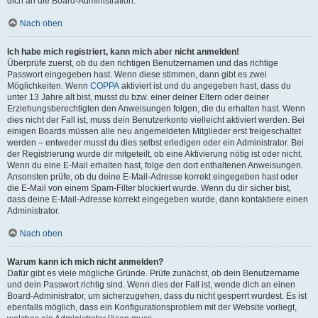
dich an die Board-Administration.
Nach oben
Ich habe mich registriert, kann mich aber nicht anmelden!
Überprüfe zuerst, ob du den richtigen Benutzernamen und das richtige
Passwort eingegeben hast. Wenn diese stimmen, dann gibt es zwei
Möglichkeiten. Wenn
COPPA
aktiviert ist und du angegeben hast, dass du
unter 13 Jahre alt bist, musst du bzw. einer deiner Eltern oder deiner
Erziehungsberechtigten den Anweisungen folgen, die du erhalten hast. Wenn
dies nicht der Fall ist, muss dein Benutzerkonto vielleicht aktiviert werden. Bei
einigen Boards müssen alle neu angemeldeten Mitglieder erst freigeschaltet
werden – entweder musst du dies selbst erledigen oder ein Administrator. Bei
der Registrierung wurde dir mitgeteilt, ob eine Aktivierung nötig ist oder nicht.
Wenn du eine E-Mail erhalten hast, folge den dort enthaltenen Anweisungen.
Ansonsten prüfe, ob du deine E-Mail-Adresse korrekt eingegeben hast oder
die E-Mail von einem Spam-Filter blockiert wurde. Wenn du dir sicher bist,
dass deine E-Mail-Adresse korrekt eingegeben wurde, dann kontaktiere einen
Administrator.
Nach oben
Warum kann ich mich nicht anmelden?
Dafür gibt es viele mögliche Gründe. Prüfe zunächst, ob dein Benutzername
und dein Passwort richtig sind. Wenn dies der Fall ist, wende dich an einen
Board-Administrator, um sicherzugehen, dass du nicht gesperrt wurdest. Es ist
ebenfalls möglich, dass ein Konfigurationsproblem mit der Website vorliegt,