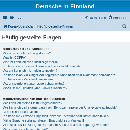
Deutsche in Finnland
FAQ
Registrieren
Anmelden
S
Foren-Übersicht
Häufig gestellte Fragen
u
Häufig gestellte Fragen
c
h
Registrierung und Anmeldung
Wozu muss ich mich registrieren?
e
Was ist COPPA?
Warum kann ich mich nicht registrieren?
Ich habe mich registriert, kann mich aber nicht anmelden!
Warum kann ich mich nicht anmelden?
Ich habe mich vor einiger Zeit registriert, kann mich aber nicht mehr anmelden?!
Ich habe mein Passwort vergessen!
Warum werde ich automatisch abgemeldet?
Wozu ist die Funktion „Alle Cookies löschen“?
Benutzerpräferenzen und -einstellungen
Wie kann ich meine Einstellungen ändern?
Wie kann ich verhindern, dass mein Benutzername in der Online-Liste auftaucht?
Die Forenuhr geht falsch!
Ich habe die Zeitzone eingestellt, aber die Forenuhr geht immer noch falsch!
Meine Sprache steht auf diesem Board nicht zur Auswahl!
Was sind das für Bilder, die bei meinem Benutzernamen angezeigt werden?
Wie verwende ich einen Avatar?