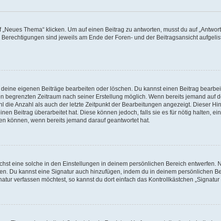
„Neues Thema“ klicken. Um auf einen Beitrag zu antworten, musst du auf „Antworte
e Berechtigungen sind jeweils am Ende der Foren- und der Beitragsansicht aufgeliste
r deine eigenen Beiträge bearbeiten oder löschen. Du kannst einen Beitrag bearbe
inen begrenzten Zeitraum nach seiner Erstellung möglich. Wenn bereits jemand auf de
 die Anzahl als auch der letzte Zeitpunkt der Bearbeitungen angezeigt. Dieser Hi
en Beitrag überarbeitet hat. Diese können jedoch, falls sie es für nötig halten, ei
hen können, wenn bereits jemand darauf geantwortet hat.
st eine solche in den Einstellungen in deinem persönlichen Bereich entwerfen. Na
eren. Du kannst eine Signatur auch hinzufügen, indem du in deinem persönlichen 
atur verfassen möchtest, so kannst du dort einfach das Kontrollkästchen „Signatu