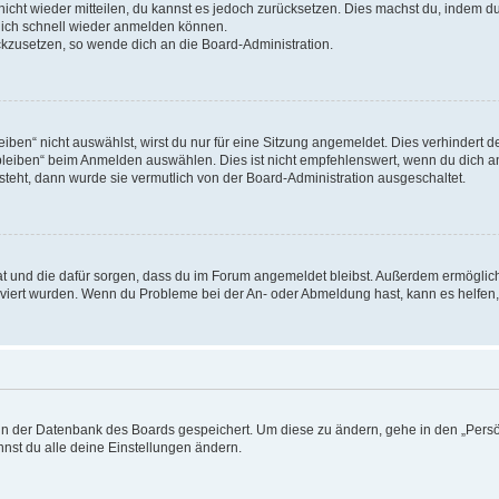
 nicht wieder mitteilen, du kannst es jedoch zurücksetzen. Dies machst du, indem 
 dich schnell wieder anmelden können.
ückzusetzen, so wende dich an die Board-Administration.
en“ nicht auswählst, wirst du nur für eine Sitzung angemeldet. Dies verhindert 
leiben“ beim Anmelden auswählen. Dies ist nicht empfehlenswert, wenn du dich an
 steht, dann wurde sie vermutlich von der Board-Administration ausgeschaltet.
 hat und die dafür sorgen, dass du im Forum angemeldet bleibst. Außerdem ermögli
tiviert wurden. Wenn du Probleme bei der An- oder Abmeldung hast, kann es helfen
n in der Datenbank des Boards gespeichert. Um diese zu ändern, gehe in den „Persö
nst du alle deine Einstellungen ändern.