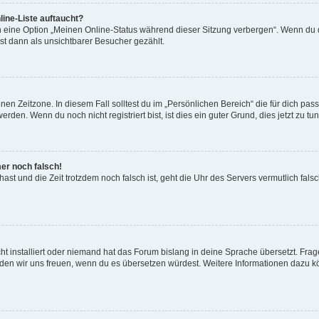
ine-Liste auftaucht?
n eine Option „Meinen Online-Status während dieser Sitzung verbergen“. Wenn du d
st dann als unsichtbarer Besucher gezählt.
en Zeitzone. In diesem Fall solltest du im „Persönlichen Bereich“ die für dich passe
den. Wenn du noch nicht registriert bist, ist dies ein guter Grund, dies jetzt zu tun
mer noch falsch!
t hast und die Zeit trotzdem noch falsch ist, geht die Uhr des Servers vermutlich fal
t installiert oder niemand hat das Forum bislang in deine Sprache übersetzt. Frag
, würden wir uns freuen, wenn du es übersetzen würdest. Weitere Informationen dazu