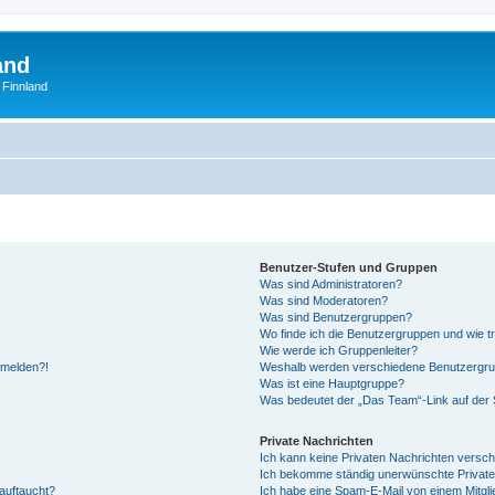
and
 Finnland
Benutzer-Stufen und Gruppen
Was sind Administratoren?
Was sind Moderatoren?
Was sind Benutzergruppen?
Wo finde ich die Benutzergruppen und wie tr
Wie werde ich Gruppenleiter?
anmelden?!
Weshalb werden verschiedene Benutzergrupp
Was ist eine Hauptgruppe?
Was bedeutet der „Das Team“-Link auf der S
Private Nachrichten
Ich kann keine Privaten Nachrichten versch
Ich bekomme ständig unerwünschte Private
auftaucht?
Ich habe eine Spam-E-Mail von einem Mitgli