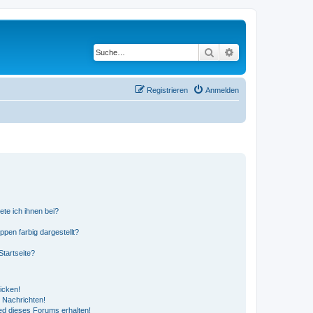
Suche
Erweiterte Suche
Registrieren
Anmelden
ete ich ihnen bei?
en farbig dargestellt?
tartseite?
icken!
 Nachrichten!
ed dieses Forums erhalten!