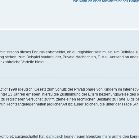
Wie kann ich einen Administrator des Board
istration dieses Forums entscheidet, ob du registriert sein musst, um Beiträge zu s
ung stehen: zum Beispiel Avatarbilder, Private Nachrichten, E-Mail-Versand an ander
 zahlreiche Vorteile bietet.
t of 1998 (deutsch: Gesetz zum Schutz der Privatsphäre von Kindern im Internet vo
unter 13 Jahren erheben, hierzu die Zustimmung der Eltern beziehungsweise des o
h zu registrieren versuchst, zutrifft, ziehe einen rechtlichen Beistand zu Rate. Bit
für Rechtsangelegenheiten jeglicher Art ist; außer solchen, die unter der Frage „
.
g komplett ausgeschaltet hat, damit sich keine neuen Benutzer mehr anmelden könn