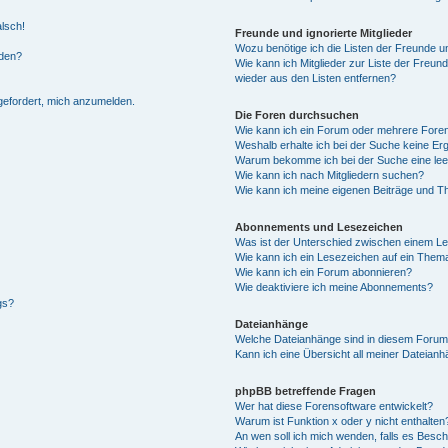
alsch!
Freunde und ignorierte Mitglieder
Wozu benötige ich die Listen der Freunde un
rden?
Wie kann ich Mitglieder zur Liste der Freund
wieder aus den Listen entfernen?
fgefordert, mich anzumelden.
Die Foren durchsuchen
Wie kann ich ein Forum oder mehrere For
Weshalb erhalte ich bei der Suche keine Er
Warum bekomme ich bei der Suche eine lee
Wie kann ich nach Mitgliedern suchen?
Wie kann ich meine eigenen Beiträge und T
Abonnements und Lesezeichen
Was ist der Unterschied zwischen einem L
Wie kann ich ein Lesezeichen auf ein Them
Wie kann ich ein Forum abonnieren?
Wie deaktiviere ich meine Abonnements?
gs?
Dateianhänge
Welche Dateianhänge sind in diesem Forum
Kann ich eine Übersicht all meiner Dateian
phpBB betreffende Fragen
Wer hat diese Forensoftware entwickelt?
Warum ist Funktion x oder y nicht enthalten
An wen soll ich mich wenden, falls es Besc