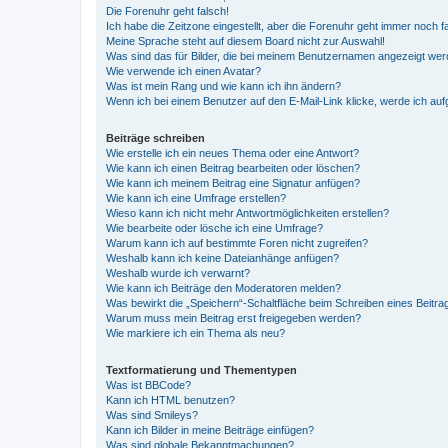
Die Forenuhr geht falsch!
Ich habe die Zeitzone eingestellt, aber die Forenuhr geht immer noch f
Meine Sprache steht auf diesem Board nicht zur Auswahl!
Was sind das für Bilder, die bei meinem Benutzernamen angezeigt we
Wie verwende ich einen Avatar?
Was ist mein Rang und wie kann ich ihn ändern?
Wenn ich bei einem Benutzer auf den E-Mail-Link klicke, werde ich au
Beiträge schreiben
Wie erstelle ich ein neues Thema oder eine Antwort?
Wie kann ich einen Beitrag bearbeiten oder löschen?
Wie kann ich meinem Beitrag eine Signatur anfügen?
Wie kann ich eine Umfrage erstellen?
Wieso kann ich nicht mehr Antwortmöglichkeiten erstellen?
Wie bearbeite oder lösche ich eine Umfrage?
Warum kann ich auf bestimmte Foren nicht zugreifen?
Weshalb kann ich keine Dateianhänge anfügen?
Weshalb wurde ich verwarnt?
Wie kann ich Beiträge den Moderatoren melden?
Was bewirkt die „Speichern“-Schaltfläche beim Schreiben eines Beitra
Warum muss mein Beitrag erst freigegeben werden?
Wie markiere ich ein Thema als neu?
Textformatierung und Thementypen
Was ist BBCode?
Kann ich HTML benutzen?
Was sind Smileys?
Kann ich Bilder in meine Beiträge einfügen?
Was sind globale Bekanntmachungen?