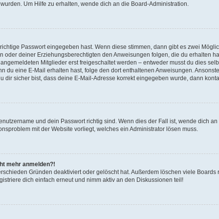
 wurden. Um Hilfe zu erhalten, wende dich an die Board-Administration.
 richtige Passwort eingegeben hast. Wenn diese stimmen, dann gibt es zwei Mögl
tern oder deiner Erziehungsberechtigten den Anweisungen folgen, die du erhalten ha
u angemeldeten Mitglieder erst freigeschaltet werden – entweder musst du dies selbs
. Wenn du eine E-Mail erhalten hast, folge den dort enthaltenen Anweisungen. Ansons
 dir sicher bist, dass deine E-Mail-Adresse korrekt eingegeben wurde, dann kontak
Benutzername und dein Passwort richtig sind. Wenn dies der Fall ist, wende dich a
ionsproblem mit der Website vorliegt, welches ein Administrator lösen muss.
icht mehr anmelden?!
erschieden Gründen deaktiviert oder gelöscht hat. Außerdem löschen viele Boards r
triere dich einfach erneut und nimm aktiv an den Diskussionen teil!