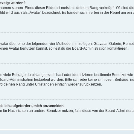
gezeigt werden?
amen stehen. Eines dieser Bilder ist meist mit deinem Rang verknüpft: Oft sind di
ld wird auch als „Avatar“ bezeichnet. Es handelt sich hierbei in der Regel um ein
 Avatar über eine der folgenden vier Methoden hinzufügen: Gravatar, Galerie, Rem
en Avatar benutzen kannst, solltest du die Board-Administration kontaktieren.
viele Beiträge du bislang erstellt hast oder identifizieren bestimmte Benutzer w
 Board-Administration festgelegt wurden. Bitte schreibe keine sinnlosen Beiträge
wird deinen Rang unter Umständen einfach wieder zurücksetzen.
rde ich aufgefordert, mich anzumelden.
ion für Nachrichten an andere Benutzer nutzen, falls diese von der Board-Administ