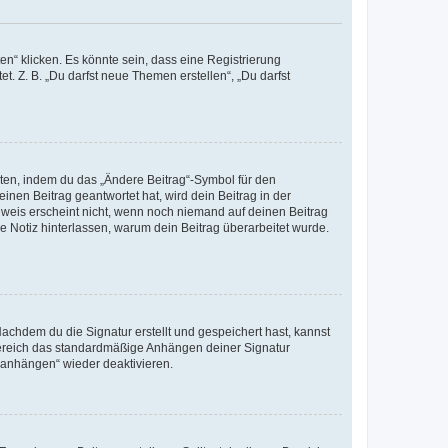
n“ klicken. Es könnte sein, dass eine Registrierung
t. Z. B. „Du darfst neue Themen erstellen“, „Du darfst
iten, indem du das „Ändere Beitrag“-Symbol für den
inen Beitrag geantwortet hat, wird dein Beitrag in der
nweis erscheint nicht, wenn noch niemand auf deinen Beitrag
ne Notiz hinterlassen, warum dein Beitrag überarbeitet wurde.
chdem du die Signatur erstellt und gespeichert hast, kannst
Bereich das standardmäßige Anhängen deiner Signatur
r anhängen“ wieder deaktivieren.