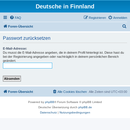
Deutsche in Finnland
FAQ
Registrieren
Anmelden
S
Foren-Übersicht
u
Passwort zurücksetzen
c
h
E-Mail-Adresse:
Du musst die E-Mail-Adresse angeben, die in deinem Profil hinterlegt ist. Diese hast du
e
bei der Registrierung angegeben oder nachträglich in deinem persönlichen Bereich
geändert.
Foren-Übersicht
Alle Cookies löschen
Alle Zeiten sind
UTC+03:00
Powered by
phpBB
® Forum Software © phpBB Limited
Deutsche Übersetzung durch
phpBB.de
Datenschutz
|
Nutzungsbedingungen