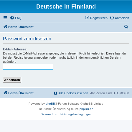
Deutsche in Finnland
FAQ
Registrieren
Anmelden
S
Foren-Übersicht
u
Passwort zurücksetzen
c
h
E-Mail-Adresse:
Du musst die E-Mail-Adresse angeben, die in deinem Profil hinterlegt ist. Diese hast du
e
bei der Registrierung angegeben oder nachträglich in deinem persönlichen Bereich
geändert.
Foren-Übersicht
Alle Cookies löschen
Alle Zeiten sind
UTC+03:00
Powered by
phpBB
® Forum Software © phpBB Limited
Deutsche Übersetzung durch
phpBB.de
Datenschutz
|
Nutzungsbedingungen