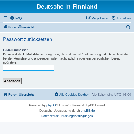
Deutsche in Finnland
FAQ
Registrieren
Anmelden
S
Foren-Übersicht
u
Passwort zurücksetzen
c
h
E-Mail-Adresse:
Du musst die E-Mail-Adresse angeben, die in deinem Profil hinterlegt ist. Diese hast du
e
bei der Registrierung angegeben oder nachträglich in deinem persönlichen Bereich
geändert.
Foren-Übersicht
Alle Cookies löschen
Alle Zeiten sind
UTC+03:00
Powered by
phpBB
® Forum Software © phpBB Limited
Deutsche Übersetzung durch
phpBB.de
Datenschutz
|
Nutzungsbedingungen