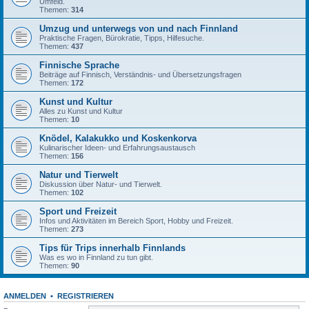
Umfeld.
Themen:
314
Umzug und unterwegs von und nach Finnland
Praktische Fragen, Bürokratie, Tipps, Hilfesuche.
Themen:
437
Finnische Sprache
Beiträge auf Finnisch, Verständnis- und Übersetzungsfragen
Themen:
172
Kunst und Kultur
Alles zu Kunst und Kultur
Themen:
10
Knödel, Kalakukko und Koskenkorva
Kulinarischer Ideen- und Erfahrungsaustausch
Themen:
156
Natur und Tierwelt
Diskussion über Natur- und Tierwelt.
Themen:
102
Sport und Freizeit
Infos und Aktivitäten im Bereich Sport, Hobby und Freizeit.
Themen:
273
Tips für Trips innerhalb Finnlands
Was es wo in Finnland zu tun gibt.
Themen:
90
ANMELDEN
•
REGISTRIEREN