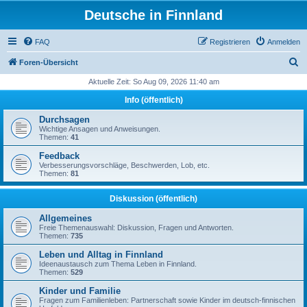
Deutsche in Finnland
FAQ
Registrieren
Anmelden
S
Foren-Übersicht
u
Aktuelle Zeit: So Aug 09, 2026 11:40 am
c
Info (öffentlich)
h
Durchsagen
e
Wichtige Ansagen und Anweisungen.
Themen:
41
Feedback
Verbesserungsvorschläge, Beschwerden, Lob, etc.
Themen:
81
Diskussion (öffentlich)
Allgemeines
Freie Themenauswahl: Diskussion, Fragen und Antworten.
Themen:
735
Leben und Alltag in Finnland
Ideenaustausch zum Thema Leben in Finnland.
Themen:
529
Kinder und Familie
Fragen zum Familienleben: Partnerschaft sowie Kinder im deutsch-finnischen