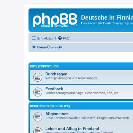
Deutsche in Finnl
Das Forum für Deutschsprachige in
Schnellzugriff
FAQ
Foren-Übersicht
INFO (ÖFFENTLICH)
Durchsagen
Wichtige Ansagen und Anweisungen.
Feedback
Verbesserungsvorschläge, Beschwerden, Lob, etc.
DISKUSSION (ÖFFENTLICH)
Allgemeines
Freie Themenauswahl: Diskussion, Fragen und Antworten.
Leben und Alltag in Finnland
Ideenaustausch zum Thema Leben in Finnland.