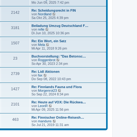
r
t
e
Mo Jun 09, 2025 7:42 pm
a
e
u
g
r
e
Re: Scheidungsrecht in FIN
2142
B
s
N
von
Nordland
e
t
e
Sa Okt 25, 2025 4:39 pm
i
e
u
t
r
e
Beiladung Umzug Deutschland F…
r
3181
B
s
N
von
refie
a
e
t
e
Di Jun 10, 2025 10:36 pm
g
i
e
u
t
r
e
Re: Ein Wort, ein Satz
r
1507
B
s
N
von
Mela
a
e
t
e
Mi Apr 11, 2018 9:26 pm
g
i
e
u
t
r
e
Buchvorstellung: "Das Betonsc…
r
23
B
s
N
von
Roggenbrot
a
e
t
e
So Apr 30, 2023 2:34 pm
g
i
e
u
t
r
e
Re: Lidl Aktionen
r
2739
B
s
N
von
fax
a
e
t
e
Do Sep 08, 2022 10:43 pm
g
i
e
u
t
r
e
Re: Finnlands Fauna und Flora
r
1427
B
s
N
von
Morgenrot23
a
e
t
e
So Sep 22, 2024 8:34 pm
g
i
e
u
t
r
e
Re: Heute auf VOX: Die Rückwa…
r
2101
B
s
N
von
LeonR
a
e
t
e
Mi Apr 09, 2025 11:56 pm
g
i
e
u
t
r
e
Re: Finnischer Online-Reisesh…
r
463
B
s
N
von
manduns
a
e
t
e
So Jul 21, 2019 11:31 am
g
i
e
u
t
r
e
r
B
s