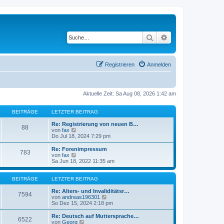
Suche
Erweiterte Suche
Registrieren
Anmelden
Aktuelle Zeit: Sa Aug 08, 2026 1:42 am
BEITRÄGE
LETZTER BEITRAG
Re: Registrierung von neuen B…
88
N
von
fax
e
Do Jul 18, 2024 7:29 pm
u
e
Re: Forenimpressum
783
s
N
von
fax
t
e
Sa Jun 18, 2022 11:35 am
e
u
r
e
B
s
BEITRÄGE
LETZTER BEITRAG
e
t
i
e
Re: Alters- und Invaliditätsr…
7594
t
r
N
von
andreas196301
r
B
e
So Dez 15, 2024 2:18 pm
a
e
u
g
i
e
Re: Deutsch auf Muttersprache…
6522
t
s
N
von
Georg