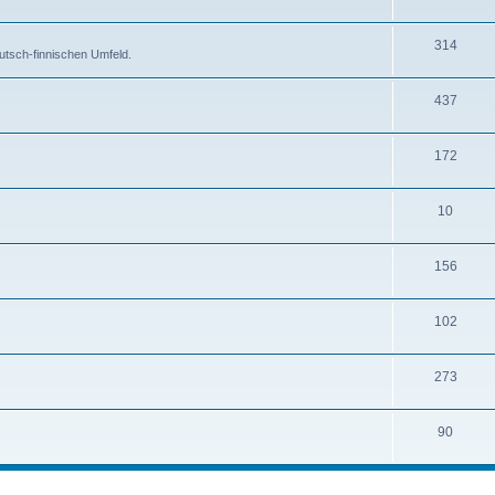
314
utsch-finnischen Umfeld.
437
172
10
156
102
273
90