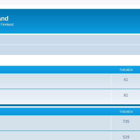
and
 Finnland
THEMEN
41
81
THEMEN
735
529