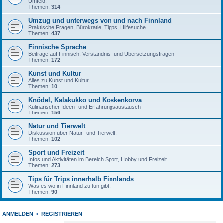
Umfeld.
Themen:
314
Umzug und unterwegs von und nach Finnland
Praktische Fragen, Bürokratie, Tipps, Hilfesuche.
Themen:
437
Finnische Sprache
Beiträge auf Finnisch, Verständnis- und Übersetzungsfragen
Themen:
172
Kunst und Kultur
Alles zu Kunst und Kultur
Themen:
10
Knödel, Kalakukko und Koskenkorva
Kulinarischer Ideen- und Erfahrungsaustausch
Themen:
156
Natur und Tierwelt
Diskussion über Natur- und Tierwelt.
Themen:
102
Sport und Freizeit
Infos und Aktivitäten im Bereich Sport, Hobby und Freizeit.
Themen:
273
Tips für Trips innerhalb Finnlands
Was es wo in Finnland zu tun gibt.
Themen:
90
ANMELDEN
•
REGISTRIEREN