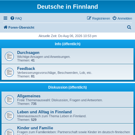
Deutsche in Finnland
FAQ
Registrieren
Anmelden
S
Foren-Übersicht
u
Aktuelle Zeit: Do Aug 06, 2026 10:53 pm
c
Info (öffentlich)
h
Durchsagen
e
Wichtige Ansagen und Anweisungen.
Themen:
41
Feedback
Verbesserungsvorschläge, Beschwerden, Lob, etc.
Themen:
81
Diskussion (öffentlich)
Allgemeines
Freie Themenauswahl: Diskussion, Fragen und Antworten.
Themen:
735
Leben und Alltag in Finnland
Ideenaustausch zum Thema Leben in Finnland.
Themen:
529
Kinder und Familie
Fragen zum Familienleben: Partnerschaft sowie Kinder im deutsch-finnischen