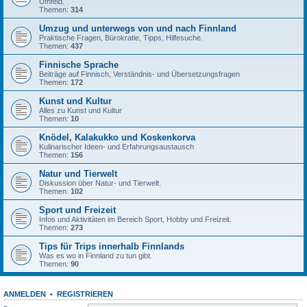
Umfeld.
Themen:
314
Umzug und unterwegs von und nach Finnland
Praktische Fragen, Bürokratie, Tipps, Hilfesuche.
Themen:
437
Finnische Sprache
Beiträge auf Finnisch, Verständnis- und Übersetzungsfragen
Themen:
172
Kunst und Kultur
Alles zu Kunst und Kultur
Themen:
10
Knödel, Kalakukko und Koskenkorva
Kulinarischer Ideen- und Erfahrungsaustausch
Themen:
156
Natur und Tierwelt
Diskussion über Natur- und Tierwelt.
Themen:
102
Sport und Freizeit
Infos und Aktivitäten im Bereich Sport, Hobby und Freizeit.
Themen:
273
Tips für Trips innerhalb Finnlands
Was es wo in Finnland zu tun gibt.
Themen:
90
ANMELDEN
•
REGISTRIEREN