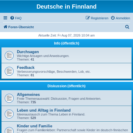
Deutsche in Finnland
FAQ
Registrieren
Anmelden
S
Foren-Übersicht
u
Aktuelle Zeit: Fr Aug 07, 2026 10:04 am
c
Info (öffentlich)
h
Durchsagen
e
Wichtige Ansagen und Anweisungen.
Themen:
41
Feedback
Verbesserungsvorschläge, Beschwerden, Lob, etc.
Themen:
81
Diskussion (öffentlich)
Allgemeines
Freie Themenauswahl: Diskussion, Fragen und Antworten.
Themen:
735
Leben und Alltag in Finnland
Ideenaustausch zum Thema Leben in Finnland.
Themen:
529
Kinder und Familie
Fragen zum Familienleben: Partnerschaft sowie Kinder im deutsch-finnischen