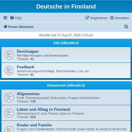
Deutsche in Finnland
FAQ
Registrieren
Anmelden
S
Foren-Übersicht
u
Aktuelle Zeit: Fr Aug 07, 2026 3:20 pm
c
Info (öffentlich)
h
Durchsagen
e
Wichtige Ansagen und Anweisungen.
Themen:
41
Feedback
Verbesserungsvorschläge, Beschwerden, Lob, etc.
Themen:
81
Diskussion (öffentlich)
Allgemeines
Freie Themenauswahl: Diskussion, Fragen und Antworten.
Themen:
735
Leben und Alltag in Finnland
Ideenaustausch zum Thema Leben in Finnland.
Themen:
529
Kinder und Familie
Fragen zum Familienleben: Partnerschaft sowie Kinder im deutsch-finnischen