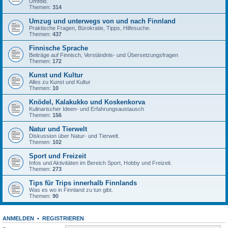
Umfeld.
Themen:
314
Umzug und unterwegs von und nach Finnland
Praktische Fragen, Bürokratie, Tipps, Hilfesuche.
Themen:
437
Finnische Sprache
Beiträge auf Finnisch, Verständnis- und Übersetzungsfragen
Themen:
172
Kunst und Kultur
Alles zu Kunst und Kultur
Themen:
10
Knödel, Kalakukko und Koskenkorva
Kulinarischer Ideen- und Erfahrungsaustausch
Themen:
156
Natur und Tierwelt
Diskussion über Natur- und Tierwelt.
Themen:
102
Sport und Freizeit
Infos und Aktivitäten im Bereich Sport, Hobby und Freizeit.
Themen:
273
Tips für Trips innerhalb Finnlands
Was es wo in Finnland zu tun gibt.
Themen:
90
ANMELDEN
•
REGISTRIEREN