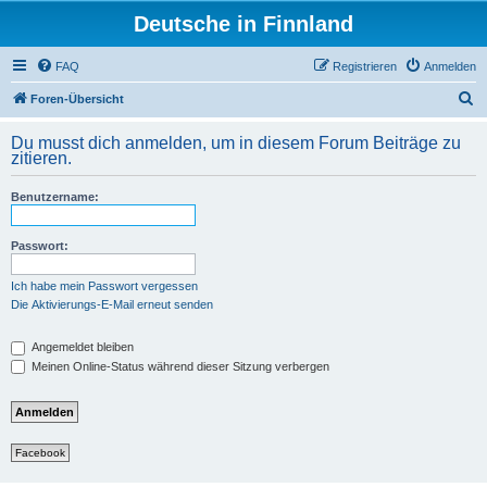
Deutsche in Finnland
FAQ
Registrieren
Anmelden
S
Foren-Übersicht
u
Du musst dich anmelden, um in diesem Forum Beiträge zu
c
zitieren.
h
Benutzername:
e
Passwort:
Ich habe mein Passwort vergessen
Die Aktivierungs-E-Mail erneut senden
Angemeldet bleiben
Meinen Online-Status während dieser Sitzung verbergen
Facebook