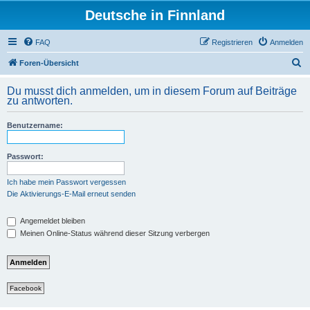
Deutsche in Finnland
FAQ
Registrieren
Anmelden
S
Foren-Übersicht
u
Du musst dich anmelden, um in diesem Forum auf Beiträge
c
zu antworten.
h
Benutzername:
e
Passwort:
Ich habe mein Passwort vergessen
Die Aktivierungs-E-Mail erneut senden
Angemeldet bleiben
Meinen Online-Status während dieser Sitzung verbergen
Facebook