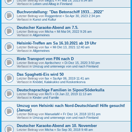
Letzter Beitrag von
sieg01
«
Fr Mai 19, 2023 8:54 am
Verfasst in
Leben und Alltag in Finnland
Buchvorstellung: "Das Betonschiff 1933....2022"
Letzter Beitrag von
Roggenbrot
«
So Apr 30, 2023 2:34 pm
Verfasst in
Kunst und Kultur
Deutscher Karaoke-Abend am 7.5.
Letzter Beitrag von
Micha
«
Mi Mai 04, 2022 9:26 am
Verfasst in
Allgemeines
Helsinki-Treffen am Sa 16.10.2021 ab 19 Uhr
Letzter Beitrag von
fax
«
Mi Okt 13, 2021 12:40 am
Verfasst in
Allgemeines
Biete Transport von FIN nach D
Letzter Beitrag von
Aprilscherz
«
Di Dez 15, 2020 3:50 pm
Verfasst in
Umzug und unterwegs von und nach Finnland
Das Spaghetti-Eis wird 50
Letzter Beitrag von
fax
«
Sa Apr 06, 2019 11:41 am
Verfasst in
Knödel, Kalakukko und Koskenkorva
Deutschsprachige Familien in Sipoo/Söderkulla
Letzter Beitrag von
MoTi
«
Di Jan 22, 2019 11:13 am
Verfasst in
Kinder und Familie
Umzug von Helsinki nach Nord-Deutschland! Hilfe gesucht!
(Januar)
Letzter Beitrag von
ManuelaM
«
Fr Dez 14, 2018 10:51 pm
Verfasst in
Umzug und unterwegs von und nach Finnland
Deutscher Karaoke-Abend am 10. November
Letzter Beitrag von
Micha
«
So Sep 30, 2018 9:48 am