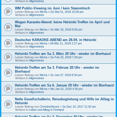
Verfasst in
Allgemeines
WM Public-Viewing im Juni / kein Stammtisch
Letzter Beitrag von
Micha
«
Do Mai 31, 2018 10:08 pm
Verfasst in
Allgemeines
Wegen Karaoke-Abend: keine Helsinki-Treffen im April und
Mai
Letzter Beitrag von
Micha
«
So Mär 25, 2018 8:56 pm
Verfasst in
Allgemeines
Deutscher KARAOKE-ABEND am 28.04. in Helsinki
Letzter Beitrag von
Micha
«
Mi Mär 21, 2018 2:27 pm
Verfasst in
Allgemeines
Helsinki-Treffen am Sa 3. März 20 Uhr - wieder im Bierhaus!
Letzter Beitrag von
Micha
«
So Feb 25, 2018 7:29 pm
Verfasst in
Allgemeines
Helsinki-Treffen am Sa 3. Februar 20 Uhr - wieder im
Bierhaus!
Letzter Beitrag von
Micha
«
So Jan 07, 2018 8:34 pm
Verfasst in
Allgemeines
Helsinki-Treffen am Sa 6. Januar 20 Uhr - wieder im Bierhaus!
Letzter Beitrag von
Micha
«
Mo Jan 01, 2018 4:36 pm
Verfasst in
Allgemeines
Nette Gesellschafterin, Reisebegleitung und Hilfe im Alltag in
Helsinki
Letzter Beitrag von
ChristineStruck
«
So Dez 10, 2017 11:30 am
Verfasst in
Leben und Alltag in Finnland
Helsinki-Treffen am Sa 2. Dezember 20 Uhr - wieder im