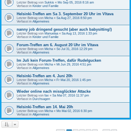
Letzter Beitrag von
Sukkis
«
Mo Sep 05, 2016 8:16 am
Verfasst in
Kinder und Familie
Helsinki-Treffen am Sa 3. September 20 Uhr im Vltava
Letzter Beitrag von
Micha
«
Sa Aug 27, 2016 8:50 pm
Verfasst in
Allgemeines
nanny job dringend gesucht (aber auch babysitting!)
Letzter Beitrag von
Manuelaa
«
Sa Aug 13, 2016 1:33 pm
Verfasst in
Kinder und Familie
Forum-Treffen am 6. August 20 Uhr im Vltava
Letzter Beitrag von
Micha
«
So Jul 31, 2016 12:29 pm
Verfasst in
Allgemeines
Im Juli kein Forum-Treffen, dafür Rudelgucken
Letzter Beitrag von
Micha
«
Mi Jun 29, 2016 4:51 pm
Verfasst in
Allgemeines
Helsinki-Treffen am 4. Juni 20h
Letzter Beitrag von
Micha
«
Fr Mai 20, 2016 1:45 pm
Verfasst in
Allgemeines
Wieder online nach missglückter Attacke
Letzter Beitrag von
fax
«
Sa Mai 07, 2016 11:37 pm
Verfasst in
Durchsagen
Helsinki-Treffen am 14. Mai 20h
Letzter Beitrag von
Micha
«
Mo Mai 02, 2016 6:30 pm
Verfasst in
Allgemeines