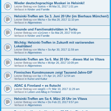
Wieder deutschsprachige Muskari in Helsinki!
Letzter Beitrag von
Sukkis
«
Mi Mai 31, 2017 1:01 pm
Verfasst in
Kinder und Familie
Helsinki-Treffen am Sa 3. Juni 20 Uhr (im Bierhaus München!)
Letzter Beitrag von
Micha
«
So Mai 28, 2017 11:10 pm
Verfasst in
Allgemeines
Freunde und Familienaktivitäten in Turku
Letzter Beitrag von
s1n1nen
«
So Mai 28, 2017 9:00 pm
Verfasst in
Kinder und Familie
Wichtig: Helsinki-Treffen in Zukunft mit variierenden
Lokalitäten!
Letzter Beitrag von
Micha
«
So Apr 30, 2017 11:59 am
Verfasst in
Allgemeines
Helsinki-Treffen am Sa 6. Mai 20 Uhr - dieses Mal im Vltava
Letzter Beitrag von
Micha
«
Mi Apr 26, 2017 10:09 pm
Verfasst in
Allgemeines
Finnisches Kunstmuseum zeigt Tausend-Jahre-GIF
Letzter Beitrag von
fax
«
Fr Apr 14, 2017 12:54 am
Verfasst in
Kunst und Kultur
ADAC & Finnland = es flutscht
Letzter Beitrag von
sieg01
«
Fr Mär 10, 2017 11:29 am
Verfasst in
Leben und Alltag in Finnland
Helsinki-Treffen am Sa 4. März 20 Uhr im Vltava
Letzter Beitrag von
Micha
«
Do Feb 23, 2017 9:57 pm
Verfasst in
Allgemeines