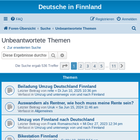
Deutsche in Finnland
FAQ
Registrieren
Anmelden
S
Foren-Übersicht
Suche
Unbeantwortete Themen
u
Unbeantwortete Themen
c
Zur erweiterten Suche
h
Suche
Erweiterte Suche
e
Seite
1
von
11
1
2
3
4
5
11
Nächst
Die Suche ergab 536 Treffer
…
Themen
Beiladung Umzug Deutschland Finnland
Letzter Beitrag von
refie
«
Di Jun 10, 2025 10:36 pm
Verfasst in
Umzug und unterwegs von und nach Finnland
Auswandern als Rentner, wie hoch muss meine Rente sein?
Letzter Beitrag von
Uruk
«
Sa Jun 15, 2024 11:46 am
Verfasst in
Allgemeines
Umzug von Finnland nach Deutschland
Letzter Beitrag von
Frank Romainschick
«
Mi Dez 27, 2023 12:34 pm
Verfasst in
Umzug und unterwegs von und nach Finnland
Bikestation Finnland