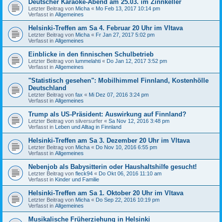
Deutscher Karaoke-Abend am 25.03. im Zinnkeller
Letzter Beitrag von
Micha
«
Mo Feb 13, 2017 10:14 pm
Verfasst in
Allgemeines
Helsinki-Treffen am Sa 4. Februar 20 Uhr im Vltava
Letzter Beitrag von
Micha
«
Fr Jan 27, 2017 5:02 pm
Verfasst in
Allgemeines
Einblicke in den finnischen Schulbetrieb
Letzter Beitrag von
lummelahti
«
Do Jan 12, 2017 3:52 pm
Verfasst in
Allgemeines
"Statistisch gesehen": Mobilhimmel Finnland, Kostenhölle
Deutschland
Letzter Beitrag von
fax
«
Mi Dez 07, 2016 3:24 pm
Verfasst in
Allgemeines
Trump als US-Präsident: Auswirkung auf Finnland?
Letzter Beitrag von
silversurfer
«
Sa Nov 12, 2016 3:48 pm
Verfasst in
Leben und Alltag in Finnland
Helsinki-Treffen am Sa 3. Dezember 20 Uhr im Vltava
Letzter Beitrag von
Micha
«
Do Nov 10, 2016 6:55 pm
Verfasst in
Allgemeines
Nebenjob als Babysitterin oder Haushaltshilfe gesucht!
Letzter Beitrag von
fleck94
«
Do Okt 06, 2016 11:10 am
Verfasst in
Kinder und Familie
Helsinki-Treffen am Sa 1. Oktober 20 Uhr im Vltava
Letzter Beitrag von
Micha
«
Do Sep 22, 2016 10:19 pm
Verfasst in
Allgemeines
Musikalische Früherziehung in Helsinki