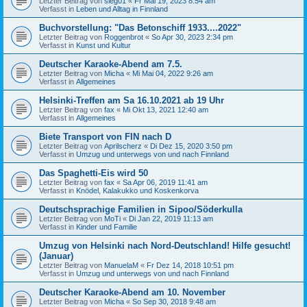
Letzter Beitrag von
sieg01
«
Fr Mai 19, 2023 8:54 am
Verfasst in
Leben und Alltag in Finnland
Buchvorstellung: "Das Betonschiff 1933....2022"
Letzter Beitrag von
Roggenbrot
«
So Apr 30, 2023 2:34 pm
Verfasst in
Kunst und Kultur
Deutscher Karaoke-Abend am 7.5.
Letzter Beitrag von
Micha
«
Mi Mai 04, 2022 9:26 am
Verfasst in
Allgemeines
Helsinki-Treffen am Sa 16.10.2021 ab 19 Uhr
Letzter Beitrag von
fax
«
Mi Okt 13, 2021 12:40 am
Verfasst in
Allgemeines
Biete Transport von FIN nach D
Letzter Beitrag von
Aprilscherz
«
Di Dez 15, 2020 3:50 pm
Verfasst in
Umzug und unterwegs von und nach Finnland
Das Spaghetti-Eis wird 50
Letzter Beitrag von
fax
«
Sa Apr 06, 2019 11:41 am
Verfasst in
Knödel, Kalakukko und Koskenkorva
Deutschsprachige Familien in Sipoo/Söderkulla
Letzter Beitrag von
MoTi
«
Di Jan 22, 2019 11:13 am
Verfasst in
Kinder und Familie
Umzug von Helsinki nach Nord-Deutschland! Hilfe gesucht!
(Januar)
Letzter Beitrag von
ManuelaM
«
Fr Dez 14, 2018 10:51 pm
Verfasst in
Umzug und unterwegs von und nach Finnland
Deutscher Karaoke-Abend am 10. November
Letzter Beitrag von
Micha
«
So Sep 30, 2018 9:48 am