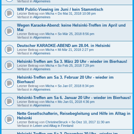
Verfasst in
Allgemeines
WM Public-Viewing im Juni / kein Stammtisch
Letzter Beitrag von
Micha
«
Do Mai 31, 2018 10:08 pm
Verfasst in
Allgemeines
Wegen Karaoke-Abend: keine Helsinki-Treffen im April und
Mai
Letzter Beitrag von
Micha
«
So Mär 25, 2018 8:56 pm
Verfasst in
Allgemeines
Deutscher KARAOKE-ABEND am 28.04. in Helsinki
Letzter Beitrag von
Micha
«
Mi Mär 21, 2018 2:27 pm
Verfasst in
Allgemeines
Helsinki-Treffen am Sa 3. März 20 Uhr - wieder im Bierhaus!
Letzter Beitrag von
Micha
«
So Feb 25, 2018 7:29 pm
Verfasst in
Allgemeines
Helsinki-Treffen am Sa 3. Februar 20 Uhr - wieder im
Bierhaus!
Letzter Beitrag von
Micha
«
So Jan 07, 2018 8:34 pm
Verfasst in
Allgemeines
Helsinki-Treffen am Sa 6. Januar 20 Uhr - wieder im Bierhaus!
Letzter Beitrag von
Micha
«
Mo Jan 01, 2018 4:36 pm
Verfasst in
Allgemeines
Nette Gesellschafterin, Reisebegleitung und Hilfe im Alltag in
Helsinki
Letzter Beitrag von
ChristineStruck
«
So Dez 10, 2017 11:30 am
Verfasst in
Leben und Alltag in Finnland
Helsinki-Treffen am Sa 2. Dezember 20 Uhr - wieder im