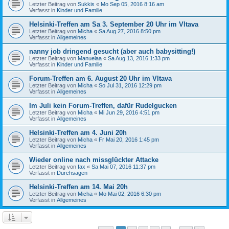
Letzter Beitrag von
Sukkis
«
Mo Sep 05, 2016 8:16 am
Verfasst in
Kinder und Familie
Helsinki-Treffen am Sa 3. September 20 Uhr im Vltava
Letzter Beitrag von
Micha
«
Sa Aug 27, 2016 8:50 pm
Verfasst in
Allgemeines
nanny job dringend gesucht (aber auch babysitting!)
Letzter Beitrag von
Manuelaa
«
Sa Aug 13, 2016 1:33 pm
Verfasst in
Kinder und Familie
Forum-Treffen am 6. August 20 Uhr im Vltava
Letzter Beitrag von
Micha
«
So Jul 31, 2016 12:29 pm
Verfasst in
Allgemeines
Im Juli kein Forum-Treffen, dafür Rudelgucken
Letzter Beitrag von
Micha
«
Mi Jun 29, 2016 4:51 pm
Verfasst in
Allgemeines
Helsinki-Treffen am 4. Juni 20h
Letzter Beitrag von
Micha
«
Fr Mai 20, 2016 1:45 pm
Verfasst in
Allgemeines
Wieder online nach missglückter Attacke
Letzter Beitrag von
fax
«
Sa Mai 07, 2016 11:37 pm
Verfasst in
Durchsagen
Helsinki-Treffen am 14. Mai 20h
Letzter Beitrag von
Micha
«
Mo Mai 02, 2016 6:30 pm
Verfasst in
Allgemeines