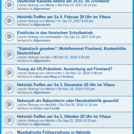
Deutscher Karaoke-Abend am 25.03. im Zinnkeller
Letzter Beitrag von
Micha
«
Mo Feb 13, 2017 10:14 pm
Verfasst in
Allgemeines
Helsinki-Treffen am Sa 4. Februar 20 Uhr im Vltava
Letzter Beitrag von
Micha
«
Fr Jan 27, 2017 5:02 pm
Verfasst in
Allgemeines
Einblicke in den finnischen Schulbetrieb
Letzter Beitrag von
lummelahti
«
Do Jan 12, 2017 3:52 pm
Verfasst in
Allgemeines
"Statistisch gesehen": Mobilhimmel Finnland, Kostenhölle
Deutschland
Letzter Beitrag von
fax
«
Mi Dez 07, 2016 3:24 pm
Verfasst in
Allgemeines
Trump als US-Präsident: Auswirkung auf Finnland?
Letzter Beitrag von
silversurfer
«
Sa Nov 12, 2016 3:48 pm
Verfasst in
Leben und Alltag in Finnland
Helsinki-Treffen am Sa 3. Dezember 20 Uhr im Vltava
Letzter Beitrag von
Micha
«
Do Nov 10, 2016 6:55 pm
Verfasst in
Allgemeines
Nebenjob als Babysitterin oder Haushaltshilfe gesucht!
Letzter Beitrag von
fleck94
«
Do Okt 06, 2016 11:10 am
Verfasst in
Kinder und Familie
Helsinki-Treffen am Sa 1. Oktober 20 Uhr im Vltava
Letzter Beitrag von
Micha
«
Do Sep 22, 2016 10:19 pm
Verfasst in
Allgemeines
Musikalische Früherziehung in Helsinki