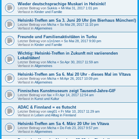
Wieder deutschsprachige Muskari in Helsinki!
Letzter Beitrag von
Sukkis
«
Mi Mai 31, 2017 1:01 pm
Verfasst in
Kinder und Familie
Helsinki-Treffen am Sa 3. Juni 20 Uhr (im Bierhaus München!)
Letzter Beitrag von
Micha
«
So Mai 28, 2017 11:10 pm
Verfasst in
Allgemeines
Freunde und Familienaktivitäten in Turku
Letzter Beitrag von
s1n1nen
«
So Mai 28, 2017 9:00 pm
Verfasst in
Kinder und Familie
Wichtig: Helsinki-Treffen in Zukunft mit variierenden
Lokalitäten!
Letzter Beitrag von
Micha
«
So Apr 30, 2017 11:59 am
Verfasst in
Allgemeines
Helsinki-Treffen am Sa 6. Mai 20 Uhr - dieses Mal im Vltava
Letzter Beitrag von
Micha
«
Mi Apr 26, 2017 10:09 pm
Verfasst in
Allgemeines
Finnisches Kunstmuseum zeigt Tausend-Jahre-GIF
Letzter Beitrag von
fax
«
Fr Apr 14, 2017 12:54 am
Verfasst in
Kunst und Kultur
ADAC & Finnland = es flutscht
Letzter Beitrag von
sieg01
«
Fr Mär 10, 2017 11:29 am
Verfasst in
Leben und Alltag in Finnland
Helsinki-Treffen am Sa 4. März 20 Uhr im Vltava
Letzter Beitrag von
Micha
«
Do Feb 23, 2017 9:57 pm
Verfasst in
Allgemeines