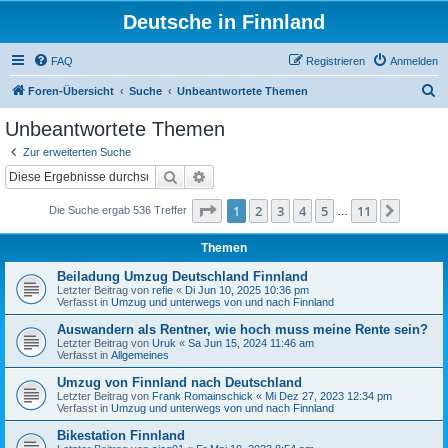
Deutsche in Finnland
FAQ
Registrieren
Anmelden
S
Foren-Übersicht
Suche
Unbeantwortete Themen
u
Unbeantwortete Themen
c
Zur erweiterten Suche
h
Suche
Erweiterte Suche
e
Seite
1
von
11
1
2
3
4
5
11
Nächst
Die Suche ergab 536 Treffer
…
Themen
Beiladung Umzug Deutschland Finnland
Letzter Beitrag von
refie
«
Di Jun 10, 2025 10:36 pm
Verfasst in
Umzug und unterwegs von und nach Finnland
Auswandern als Rentner, wie hoch muss meine Rente sein?
Letzter Beitrag von
Uruk
«
Sa Jun 15, 2024 11:46 am
Verfasst in
Allgemeines
Umzug von Finnland nach Deutschland
Letzter Beitrag von
Frank Romainschick
«
Mi Dez 27, 2023 12:34 pm
Verfasst in
Umzug und unterwegs von und nach Finnland
Bikestation Finnland