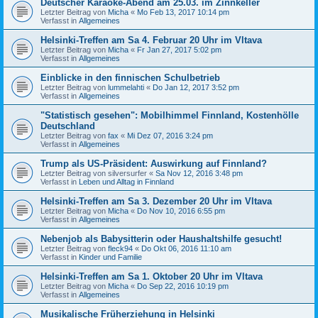
Deutscher Karaoke-Abend am 25.03. im Zinnkeller
Letzter Beitrag von
Micha
«
Mo Feb 13, 2017 10:14 pm
Verfasst in
Allgemeines
Helsinki-Treffen am Sa 4. Februar 20 Uhr im Vltava
Letzter Beitrag von
Micha
«
Fr Jan 27, 2017 5:02 pm
Verfasst in
Allgemeines
Einblicke in den finnischen Schulbetrieb
Letzter Beitrag von
lummelahti
«
Do Jan 12, 2017 3:52 pm
Verfasst in
Allgemeines
"Statistisch gesehen": Mobilhimmel Finnland, Kostenhölle
Deutschland
Letzter Beitrag von
fax
«
Mi Dez 07, 2016 3:24 pm
Verfasst in
Allgemeines
Trump als US-Präsident: Auswirkung auf Finnland?
Letzter Beitrag von
silversurfer
«
Sa Nov 12, 2016 3:48 pm
Verfasst in
Leben und Alltag in Finnland
Helsinki-Treffen am Sa 3. Dezember 20 Uhr im Vltava
Letzter Beitrag von
Micha
«
Do Nov 10, 2016 6:55 pm
Verfasst in
Allgemeines
Nebenjob als Babysitterin oder Haushaltshilfe gesucht!
Letzter Beitrag von
fleck94
«
Do Okt 06, 2016 11:10 am
Verfasst in
Kinder und Familie
Helsinki-Treffen am Sa 1. Oktober 20 Uhr im Vltava
Letzter Beitrag von
Micha
«
Do Sep 22, 2016 10:19 pm
Verfasst in
Allgemeines
Musikalische Früherziehung in Helsinki