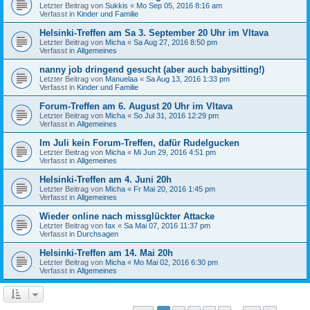
Letzter Beitrag von
Sukkis
«
Mo Sep 05, 2016 8:16 am
Verfasst in
Kinder und Familie
Helsinki-Treffen am Sa 3. September 20 Uhr im Vltava
Letzter Beitrag von
Micha
«
Sa Aug 27, 2016 8:50 pm
Verfasst in
Allgemeines
nanny job dringend gesucht (aber auch babysitting!)
Letzter Beitrag von
Manuelaa
«
Sa Aug 13, 2016 1:33 pm
Verfasst in
Kinder und Familie
Forum-Treffen am 6. August 20 Uhr im Vltava
Letzter Beitrag von
Micha
«
So Jul 31, 2016 12:29 pm
Verfasst in
Allgemeines
Im Juli kein Forum-Treffen, dafür Rudelgucken
Letzter Beitrag von
Micha
«
Mi Jun 29, 2016 4:51 pm
Verfasst in
Allgemeines
Helsinki-Treffen am 4. Juni 20h
Letzter Beitrag von
Micha
«
Fr Mai 20, 2016 1:45 pm
Verfasst in
Allgemeines
Wieder online nach missglückter Attacke
Letzter Beitrag von
fax
«
Sa Mai 07, 2016 11:37 pm
Verfasst in
Durchsagen
Helsinki-Treffen am 14. Mai 20h
Letzter Beitrag von
Micha
«
Mo Mai 02, 2016 6:30 pm
Verfasst in
Allgemeines