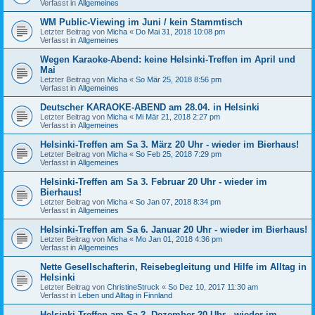
Verfasst in
Allgemeines
WM Public-Viewing im Juni / kein Stammtisch
Letzter Beitrag von
Micha
«
Do Mai 31, 2018 10:08 pm
Verfasst in
Allgemeines
Wegen Karaoke-Abend: keine Helsinki-Treffen im April und
Mai
Letzter Beitrag von
Micha
«
So Mär 25, 2018 8:56 pm
Verfasst in
Allgemeines
Deutscher KARAOKE-ABEND am 28.04. in Helsinki
Letzter Beitrag von
Micha
«
Mi Mär 21, 2018 2:27 pm
Verfasst in
Allgemeines
Helsinki-Treffen am Sa 3. März 20 Uhr - wieder im Bierhaus!
Letzter Beitrag von
Micha
«
So Feb 25, 2018 7:29 pm
Verfasst in
Allgemeines
Helsinki-Treffen am Sa 3. Februar 20 Uhr - wieder im
Bierhaus!
Letzter Beitrag von
Micha
«
So Jan 07, 2018 8:34 pm
Verfasst in
Allgemeines
Helsinki-Treffen am Sa 6. Januar 20 Uhr - wieder im Bierhaus!
Letzter Beitrag von
Micha
«
Mo Jan 01, 2018 4:36 pm
Verfasst in
Allgemeines
Nette Gesellschafterin, Reisebegleitung und Hilfe im Alltag in
Helsinki
Letzter Beitrag von
ChristineStruck
«
So Dez 10, 2017 11:30 am
Verfasst in
Leben und Alltag in Finnland
Helsinki-Treffen am Sa 2. Dezember 20 Uhr - wieder im