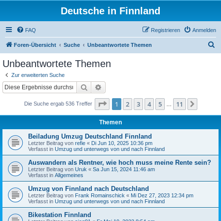
Deutsche in Finnland
FAQ
Registrieren
Anmelden
S
Foren-Übersicht
Suche
Unbeantwortete Themen
u
Unbeantwortete Themen
c
Zur erweiterten Suche
h
Suche
Erweiterte Suche
e
Seite
1
von
11
1
2
3
4
5
11
Nächst
Die Suche ergab 536 Treffer
…
Themen
Beiladung Umzug Deutschland Finnland
Letzter Beitrag von
refie
«
Di Jun 10, 2025 10:36 pm
Verfasst in
Umzug und unterwegs von und nach Finnland
Auswandern als Rentner, wie hoch muss meine Rente sein?
Letzter Beitrag von
Uruk
«
Sa Jun 15, 2024 11:46 am
Verfasst in
Allgemeines
Umzug von Finnland nach Deutschland
Letzter Beitrag von
Frank Romainschick
«
Mi Dez 27, 2023 12:34 pm
Verfasst in
Umzug und unterwegs von und nach Finnland
Bikestation Finnland