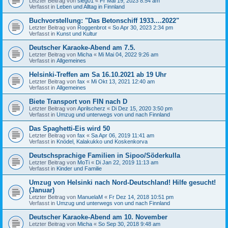
Letzter Beitrag von
sieg01
«
Fr Mai 19, 2023 8:54 am
Verfasst in
Leben und Alltag in Finnland
Buchvorstellung: "Das Betonschiff 1933....2022"
Letzter Beitrag von
Roggenbrot
«
So Apr 30, 2023 2:34 pm
Verfasst in
Kunst und Kultur
Deutscher Karaoke-Abend am 7.5.
Letzter Beitrag von
Micha
«
Mi Mai 04, 2022 9:26 am
Verfasst in
Allgemeines
Helsinki-Treffen am Sa 16.10.2021 ab 19 Uhr
Letzter Beitrag von
fax
«
Mi Okt 13, 2021 12:40 am
Verfasst in
Allgemeines
Biete Transport von FIN nach D
Letzter Beitrag von
Aprilscherz
«
Di Dez 15, 2020 3:50 pm
Verfasst in
Umzug und unterwegs von und nach Finnland
Das Spaghetti-Eis wird 50
Letzter Beitrag von
fax
«
Sa Apr 06, 2019 11:41 am
Verfasst in
Knödel, Kalakukko und Koskenkorva
Deutschsprachige Familien in Sipoo/Söderkulla
Letzter Beitrag von
MoTi
«
Di Jan 22, 2019 11:13 am
Verfasst in
Kinder und Familie
Umzug von Helsinki nach Nord-Deutschland! Hilfe gesucht!
(Januar)
Letzter Beitrag von
ManuelaM
«
Fr Dez 14, 2018 10:51 pm
Verfasst in
Umzug und unterwegs von und nach Finnland
Deutscher Karaoke-Abend am 10. November
Letzter Beitrag von
Micha
«
So Sep 30, 2018 9:48 am