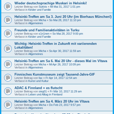
Wieder deutschsprachige Muskari in Helsinki!
Letzter Beitrag von
Sukkis
«
Mi Mai 31, 2017 1:01 pm
Verfasst in
Kinder und Familie
Helsinki-Treffen am Sa 3. Juni 20 Uhr (im Bierhaus München!)
Letzter Beitrag von
Micha
«
So Mai 28, 2017 11:10 pm
Verfasst in
Allgemeines
Freunde und Familienaktivitäten in Turku
Letzter Beitrag von
s1n1nen
«
So Mai 28, 2017 9:00 pm
Verfasst in
Kinder und Familie
Wichtig: Helsinki-Treffen in Zukunft mit variierenden
Lokalitäten!
Letzter Beitrag von
Micha
«
So Apr 30, 2017 11:59 am
Verfasst in
Allgemeines
Helsinki-Treffen am Sa 6. Mai 20 Uhr - dieses Mal im Vltava
Letzter Beitrag von
Micha
«
Mi Apr 26, 2017 10:09 pm
Verfasst in
Allgemeines
Finnisches Kunstmuseum zeigt Tausend-Jahre-GIF
Letzter Beitrag von
fax
«
Fr Apr 14, 2017 12:54 am
Verfasst in
Kunst und Kultur
ADAC & Finnland = es flutscht
Letzter Beitrag von
sieg01
«
Fr Mär 10, 2017 11:29 am
Verfasst in
Leben und Alltag in Finnland
Helsinki-Treffen am Sa 4. März 20 Uhr im Vltava
Letzter Beitrag von
Micha
«
Do Feb 23, 2017 9:57 pm
Verfasst in
Allgemeines