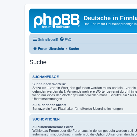
Deutsche in Finnl
Das Forum für Deutschsprachige in
Schnellzugriff
FAQ
Foren-Übersicht
Suche
Suche
SUCHANFRAGE
Suche nach Wörtern:
Setze ein
+
vor ein Wort, das gefunden werden muss und ein
-
vor ein 
gefunden werden darf. Verwende mehrere Wörter getrennt durch
|
inne
wenn nur eines der Wörter gefunden werden muss. Benutze ein * als Pla
Übereinstimmungen.
Zu suchender Autor:
Benutze ein * als Platzhalter für teilweise Übereinstimmungen.
SUCHOPTIONEN
Zu durchsuchende Foren:
Wähle das Forum oder die Foren aus, in denen gesucht werden soll. 
automatisch mit durchsucht, sofern du die Option „Unterforen durchsu