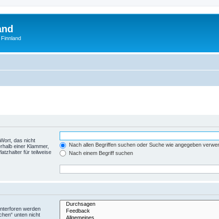
and
 Finnland
Wort, das nicht
Nach allen Begriffen suchen oder Suche wie angegeben verwe
rhalb einer Klammer,
tzhalter für teilweise
Nach einem Begriff suchen
Unterforen werden
chen“ unten nicht