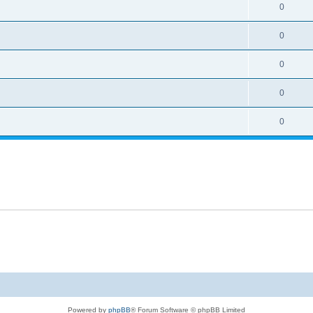
0
0
0
0
0
Powered by
phpBB
® Forum Software © phpBB Limited