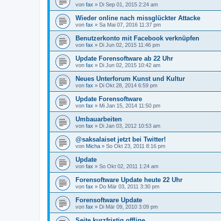
von
fax
»
Di Sep 01, 2015 2:24 am
Wieder online nach missglückter Attacke
von
fax
»
Sa Mai 07, 2016 11:37 pm
Benutzerkonto mit Facebook verknüpfen
von
fax
»
Di Jun 02, 2015 11:46 pm
Update Forensoftware ab 22 Uhr
von
fax
»
Di Jun 02, 2015 10:42 am
Neues Unterforum Kunst und Kultur
von
fax
»
Di Okt 28, 2014 6:59 pm
Update Forensoftware
von
fax
»
Mi Jan 15, 2014 11:50 pm
Umbauarbeiten
von
fax
»
Di Jan 03, 2012 10:53 am
@saksalaiset jetzt bei Twitter!
von
Micha
»
So Okt 23, 2011 8:16 pm
Update
von
fax
»
So Okt 02, 2011 1:24 am
Forensoftware Update heute 22 Uhr
von
fax
»
Do Mär 03, 2011 3:30 pm
Forensoftware Update
von
fax
»
Di Mär 09, 2010 3:09 pm
Seite kurzfristig offline