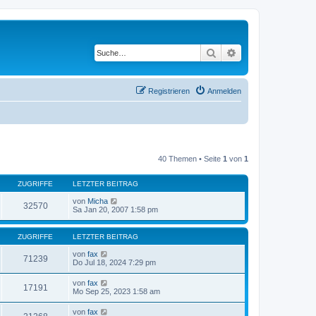
Suche
Erweiterte Suche
Registrieren
Anmelden
40 Themen • Seite
1
von
1
ZUGRIFFE
LETZTER BEITRAG
von
Micha
32570
Sa Jan 20, 2007 1:58 pm
ZUGRIFFE
LETZTER BEITRAG
von
fax
71239
Do Jul 18, 2024 7:29 pm
von
fax
17191
Mo Sep 25, 2023 1:58 am
von
fax