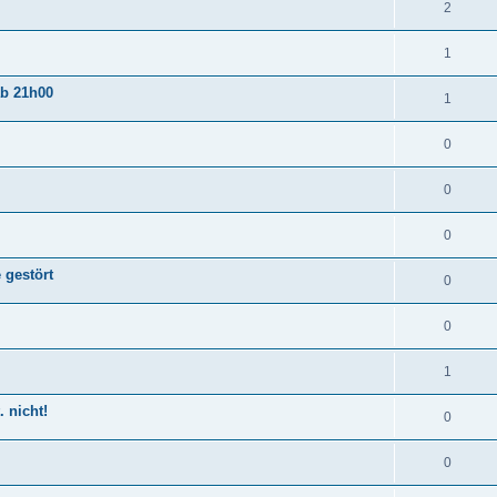
2
1
ab 21h00
1
0
0
0
 gestört
0
0
1
 nicht!
0
0