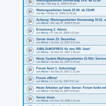
Wartungsarbeiten Donnerstag 14.8. ab 21:00
von
fax
»
Mo Aug 11, 2008 9:36 pm
Wartungsarbeiten heute 22.04. ab 21h00
von
fax
»
Di Apr 22, 2008 12:35 pm
Achtung: Wartungsarbeiten Donnerstag 10.01. 
von
Micha
»
Mo Jan 07, 2008 8:26 pm
Ernennung 2. Admin
von
Micha
»
Fr Jan 04, 2008 4:15 pm
Server down 23. Dezember
von
Micha
»
So Dez 23, 2007 9:57 pm
JUBILÄUMSPREIS für den 500. User!
von
Micha
»
So Dez 02, 2007 1:46 pm
Heute System-Wartungsarbeiten 21-01h: Service
von
Micha
»
Sa Nov 03, 2007 6:18 pm
Forum feiert 1. Geburtstag!
von
Micha
»
Sa Sep 29, 2007 2:12 pm
Forum offline!
von
Micha
»
Fr Jun 01, 2007 8:57 am
Heute Arbeiten auf dem Server: Forum funkt evt.
von
Micha
»
Do Mai 24, 2007 8:50 pm
Server down
von
Micha
»
Do Dez 28, 2006 2:32 pm