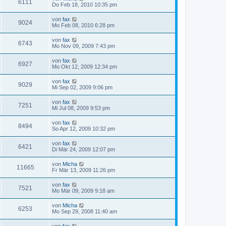
6111
Do Feb 18, 2010 10:35 pm
von
fax
9024
Mo Feb 08, 2010 6:28 pm
von
fax
6743
Mo Nov 09, 2009 7:43 pm
von
fax
6927
Mo Okt 12, 2009 12:34 pm
von
fax
9029
Mi Sep 02, 2009 9:06 pm
von
fax
7251
Mi Jul 08, 2009 9:53 pm
von
fax
8494
So Apr 12, 2009 10:32 pm
von
fax
6421
Di Mär 24, 2009 12:07 pm
von
Micha
11665
Fr Mär 13, 2009 11:26 pm
von
fax
7521
Mo Mär 09, 2009 9:18 am
von
Micha
6253
Mo Sep 29, 2008 11:40 am
von
fax