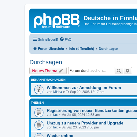
Deutsche in Finnl
Das Forum für Deutschsprachige in
Schnellzugriff
FAQ
Foren-Übersicht
Info (öffentlich)
Durchsagen
Durchsagen
Suche
Erw
Neues Thema
BEKANNTMACHUNGEN
Willkommen zur Anmeldung im Forum
von
Micha
»
Fr Sep 29, 2006 12:17 am
THEMEN
Registrierung von neuen Benutzerkonten gesper
von
fax
»
Mo Jul 08, 2024 12:53 am
Umzug zu neuem Provider und Upgrade
von
fax
»
Sa Sep 23, 2023 7:50 pm
Wieder online