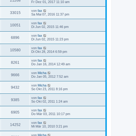
21268
Fr Dez 01, 2017 11:10 am
von
fax
33015
Sa Mai 07, 2016 11:37 pm
von
fax
10051
Di Jun 02, 2015 11:46 pm
von
fax
6896
Di Jun 02, 2015 11:23 pm
von
fax
10580
Di Okt 28, 2014 6:59 pm
von
fax
8261
Do Jan 16, 2014 12:49 am
von
Micha
9666
Do Jan 05, 2012 7:52 am
von
Micha
9432
So Okt 23, 2011 8:16 pm
von
fax
9385
So Okt 02, 2011 1:24 am
von
fax
6905
Do Mär 03, 2011 10:17 pm
von
fax
14252
Mi Mär 10, 2010 3:21 pm
von
Micha