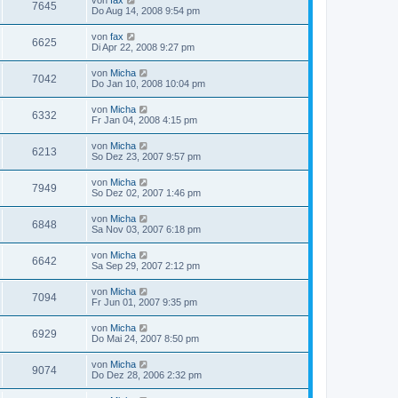
7645
Do Aug 14, 2008 9:54 pm
von
fax
6625
Di Apr 22, 2008 9:27 pm
von
Micha
7042
Do Jan 10, 2008 10:04 pm
von
Micha
6332
Fr Jan 04, 2008 4:15 pm
von
Micha
6213
So Dez 23, 2007 9:57 pm
von
Micha
7949
So Dez 02, 2007 1:46 pm
von
Micha
6848
Sa Nov 03, 2007 6:18 pm
von
Micha
6642
Sa Sep 29, 2007 2:12 pm
von
Micha
7094
Fr Jun 01, 2007 9:35 pm
von
Micha
6929
Do Mai 24, 2007 8:50 pm
von
Micha
9074
Do Dez 28, 2006 2:32 pm