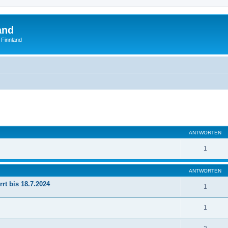
and
 Finnland
eiterte Suche
ANTWORTEN
1
ANTWORTEN
rt bis 18.7.2024
1
1