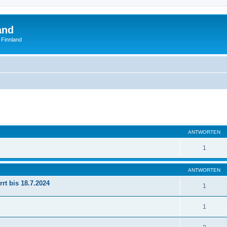
and
 Finnland
eiterte Suche
ANTWORTEN
1
ANTWORTEN
rt bis 18.7.2024
1
1