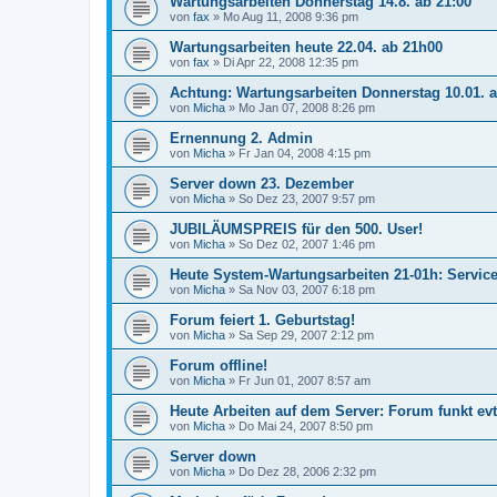
Wartungsarbeiten Donnerstag 14.8. ab 21:00
von
fax
»
Mo Aug 11, 2008 9:36 pm
Wartungsarbeiten heute 22.04. ab 21h00
von
fax
»
Di Apr 22, 2008 12:35 pm
Achtung: Wartungsarbeiten Donnerstag 10.01. 
von
Micha
»
Mo Jan 07, 2008 8:26 pm
Ernennung 2. Admin
von
Micha
»
Fr Jan 04, 2008 4:15 pm
Server down 23. Dezember
von
Micha
»
So Dez 23, 2007 9:57 pm
JUBILÄUMSPREIS für den 500. User!
von
Micha
»
So Dez 02, 2007 1:46 pm
Heute System-Wartungsarbeiten 21-01h: Service
von
Micha
»
Sa Nov 03, 2007 6:18 pm
Forum feiert 1. Geburtstag!
von
Micha
»
Sa Sep 29, 2007 2:12 pm
Forum offline!
von
Micha
»
Fr Jun 01, 2007 8:57 am
Heute Arbeiten auf dem Server: Forum funkt evt.
von
Micha
»
Do Mai 24, 2007 8:50 pm
Server down
von
Micha
»
Do Dez 28, 2006 2:32 pm