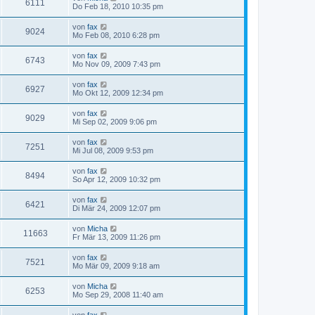
6111
Do Feb 18, 2010 10:35 pm
von
fax
9024
Mo Feb 08, 2010 6:28 pm
von
fax
6743
Mo Nov 09, 2009 7:43 pm
von
fax
6927
Mo Okt 12, 2009 12:34 pm
von
fax
9029
Mi Sep 02, 2009 9:06 pm
von
fax
7251
Mi Jul 08, 2009 9:53 pm
von
fax
8494
So Apr 12, 2009 10:32 pm
von
fax
6421
Di Mär 24, 2009 12:07 pm
von
Micha
11663
Fr Mär 13, 2009 11:26 pm
von
fax
7521
Mo Mär 09, 2009 9:18 am
von
Micha
6253
Mo Sep 29, 2008 11:40 am
von
fax