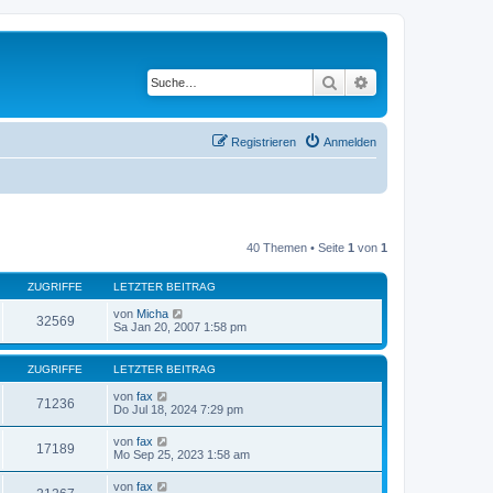
Suche
Erweiterte Suche
Registrieren
Anmelden
40 Themen • Seite
1
von
1
ZUGRIFFE
LETZTER BEITRAG
von
Micha
32569
Sa Jan 20, 2007 1:58 pm
ZUGRIFFE
LETZTER BEITRAG
von
fax
71236
Do Jul 18, 2024 7:29 pm
von
fax
17189
Mo Sep 25, 2023 1:58 am
von
fax