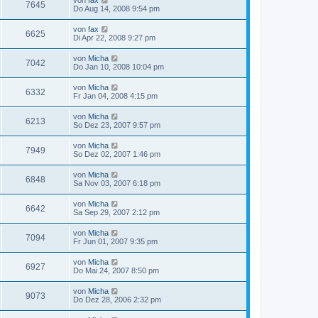
7645
Do Aug 14, 2008 9:54 pm
von
fax
6625
Di Apr 22, 2008 9:27 pm
von
Micha
7042
Do Jan 10, 2008 10:04 pm
von
Micha
6332
Fr Jan 04, 2008 4:15 pm
von
Micha
6213
So Dez 23, 2007 9:57 pm
von
Micha
7949
So Dez 02, 2007 1:46 pm
von
Micha
6848
Sa Nov 03, 2007 6:18 pm
von
Micha
6642
Sa Sep 29, 2007 2:12 pm
von
Micha
7094
Fr Jun 01, 2007 9:35 pm
von
Micha
6927
Do Mai 24, 2007 8:50 pm
von
Micha
9073
Do Dez 28, 2006 2:32 pm