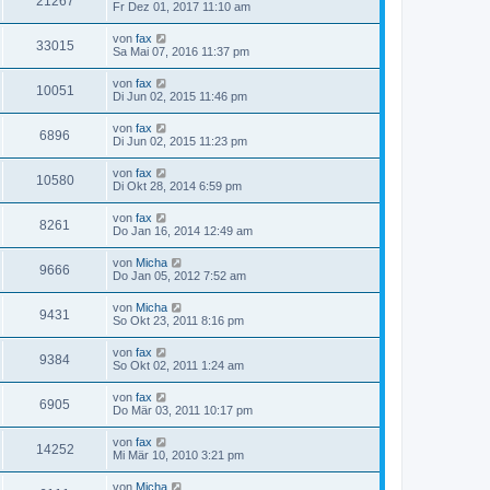
21267
Fr Dez 01, 2017 11:10 am
von
fax
33015
Sa Mai 07, 2016 11:37 pm
von
fax
10051
Di Jun 02, 2015 11:46 pm
von
fax
6896
Di Jun 02, 2015 11:23 pm
von
fax
10580
Di Okt 28, 2014 6:59 pm
von
fax
8261
Do Jan 16, 2014 12:49 am
von
Micha
9666
Do Jan 05, 2012 7:52 am
von
Micha
9431
So Okt 23, 2011 8:16 pm
von
fax
9384
So Okt 02, 2011 1:24 am
von
fax
6905
Do Mär 03, 2011 10:17 pm
von
fax
14252
Mi Mär 10, 2010 3:21 pm
von
Micha