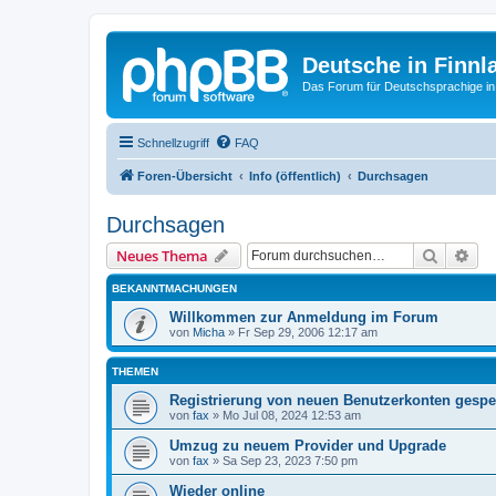
Deutsche in Finnl
Das Forum für Deutschsprachige in
Schnellzugriff
FAQ
Foren-Übersicht
Info (öffentlich)
Durchsagen
Durchsagen
Suche
Erw
Neues Thema
BEKANNTMACHUNGEN
Willkommen zur Anmeldung im Forum
von
Micha
»
Fr Sep 29, 2006 12:17 am
THEMEN
Registrierung von neuen Benutzerkonten gesper
von
fax
»
Mo Jul 08, 2024 12:53 am
Umzug zu neuem Provider und Upgrade
von
fax
»
Sa Sep 23, 2023 7:50 pm
Wieder online