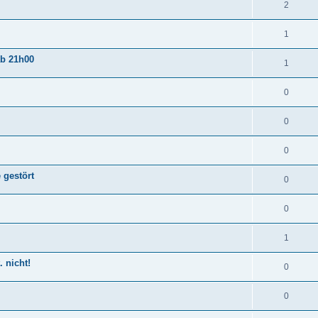
2
1
ab 21h00
1
0
0
0
 gestört
0
0
1
 nicht!
0
0