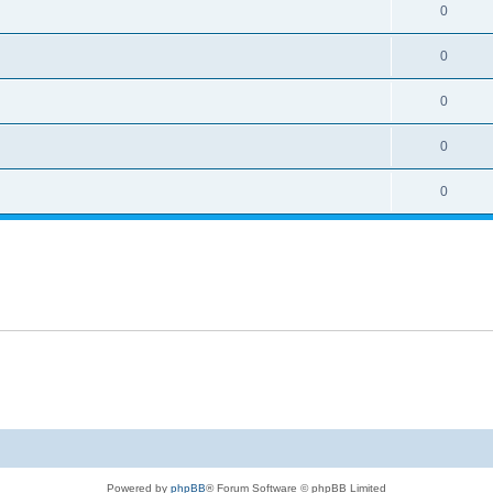
0
0
0
0
0
Powered by
phpBB
® Forum Software © phpBB Limited