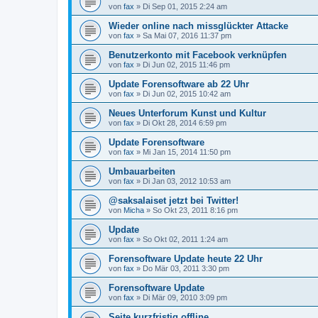
von
fax
»
Di Sep 01, 2015 2:24 am
Wieder online nach missglückter Attacke
von
fax
»
Sa Mai 07, 2016 11:37 pm
Benutzerkonto mit Facebook verknüpfen
von
fax
»
Di Jun 02, 2015 11:46 pm
Update Forensoftware ab 22 Uhr
von
fax
»
Di Jun 02, 2015 10:42 am
Neues Unterforum Kunst und Kultur
von
fax
»
Di Okt 28, 2014 6:59 pm
Update Forensoftware
von
fax
»
Mi Jan 15, 2014 11:50 pm
Umbauarbeiten
von
fax
»
Di Jan 03, 2012 10:53 am
@saksalaiset jetzt bei Twitter!
von
Micha
»
So Okt 23, 2011 8:16 pm
Update
von
fax
»
So Okt 02, 2011 1:24 am
Forensoftware Update heute 22 Uhr
von
fax
»
Do Mär 03, 2011 3:30 pm
Forensoftware Update
von
fax
»
Di Mär 09, 2010 3:09 pm
Seite kurzfristig offline