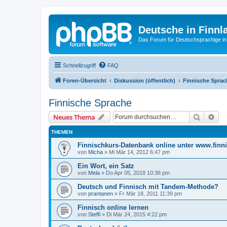
Deutsche in Finnl
Das Forum für Deutschsprachige in
Schnellzugriff
FAQ
Foren-Übersicht
Diskussion (öffentlich)
Finnische Sprac
Finnische Sprache
Suche
Erw
Neues Thema
THEMEN
Finnischkurs-Datenbank online unter www.finni
von
Micha
»
Mi Mär 14, 2012 6:47 pm
Ein Wort, ein Satz
von
Mela
»
Do Apr 05, 2018 10:36 pm
Deutsch und Finnisch mit Tandem-Methode?
von
prantanen
»
Fr Mär 18, 2011 11:39 pm
Finnisch online lernen
von
Steffi
»
Di Mär 24, 2015 4:22 pm