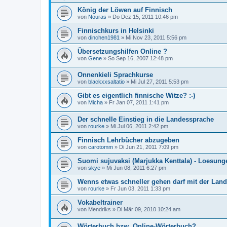
König der Löwen auf Finnisch
von
Nouras
»
Do Dez 15, 2011 10:46 pm
Finnischkurs in Helsinki
von
dinchen1981
»
Mi Nov 23, 2011 5:56 pm
Übersetzungshilfen Online ?
von
Gene
»
So Sep 16, 2007 12:48 pm
Onnenkieli Sprachkurse
von
blackxxsaltatio
»
Mi Jul 27, 2011 5:53 pm
Gibt es eigentlich finnische Witze? :-)
von
Micha
»
Fr Jan 07, 2011 1:41 pm
Der schnelle Einstieg in die Landessprache
von
rourke
»
Mi Jul 06, 2011 2:42 pm
Finnisch Lehrbücher abzugeben
von
carotomm
»
Di Jun 21, 2011 7:09 pm
Suomi sujuvaksi (Marjukka Kenttala) - Loesun
von
skye
»
Mi Jun 08, 2011 6:27 pm
Wenns etwas schneller gehen darf mit der Land
von
rourke
»
Fr Jun 03, 2011 1:33 pm
Vokabeltrainer
von
Mendriks
»
Di Mär 09, 2010 10:24 am
Wörterbuch bzw. Online-Wörterbuch?