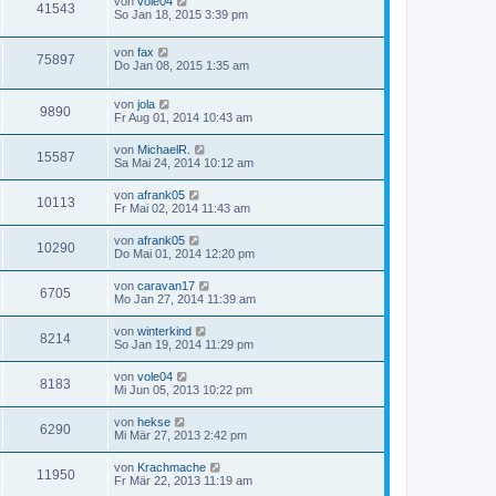
von
vole04
41543
So Jan 18, 2015 3:39 pm
von
fax
75897
Do Jan 08, 2015 1:35 am
von
jola
9890
Fr Aug 01, 2014 10:43 am
von
MichaelR.
15587
Sa Mai 24, 2014 10:12 am
von
afrank05
10113
Fr Mai 02, 2014 11:43 am
von
afrank05
10290
Do Mai 01, 2014 12:20 pm
von
caravan17
6705
Mo Jan 27, 2014 11:39 am
von
winterkind
8214
So Jan 19, 2014 11:29 pm
von
vole04
8183
Mi Jun 05, 2013 10:22 pm
von
hekse
6290
Mi Mär 27, 2013 2:42 pm
von
Krachmache
11950
Fr Mär 22, 2013 11:19 am