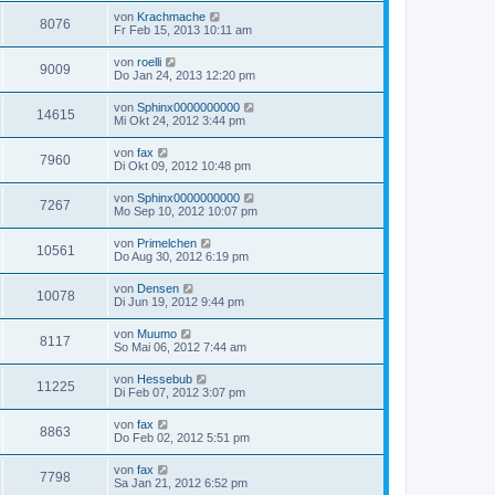
von
Krachmache
8076
Fr Feb 15, 2013 10:11 am
von
roelli
9009
Do Jan 24, 2013 12:20 pm
von
Sphinx0000000000
14615
Mi Okt 24, 2012 3:44 pm
von
fax
7960
Di Okt 09, 2012 10:48 pm
von
Sphinx0000000000
7267
Mo Sep 10, 2012 10:07 pm
von
Primelchen
10561
Do Aug 30, 2012 6:19 pm
von
Densen
10078
Di Jun 19, 2012 9:44 pm
von
Muumo
8117
So Mai 06, 2012 7:44 am
von
Hessebub
11225
Di Feb 07, 2012 3:07 pm
von
fax
8863
Do Feb 02, 2012 5:51 pm
von
fax
7798
Sa Jan 21, 2012 6:52 pm