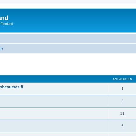
and
 Finnland
he
eiterte Suche
ANTWORTEN
shcourses.fi
1
3
11
6