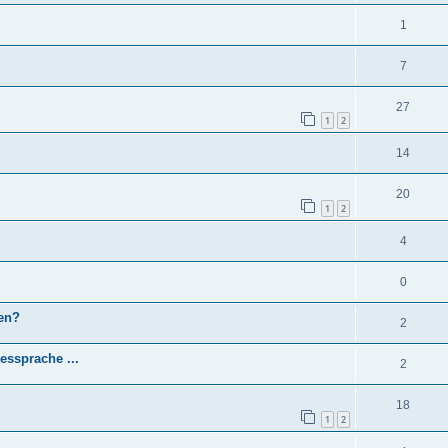
1
7
27
1
2
14
20
1
2
4
0
gen?
2
essprache ...
2
18
1
2