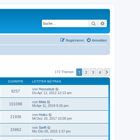
Suche
Erweiterte Suche
Registrieren
Anmelden
1
2
3
4
Nächste
172 Themen
ZUGRIFFE
LETZTER BEITRAG
von
Hessebub
8257
Do Apr 12, 2012 12:13 am
von
Mela
101098
Mi Apr 11, 2018 9:26 pm
von
Heiko
21936
Mi Dez 20, 2017 10:00 pm
von
Steffi
15862
Mo Okt 05, 2015 1:37 pm