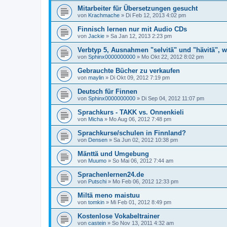
Mitarbeiter für Übersetzungen gesucht
von
Krachmache
»
Di Feb 12, 2013 4:02 pm
Finnisch lernen nur mit Audio CDs
von
Jackie
»
Sa Jan 12, 2013 2:23 pm
Verbtyp 5, Ausnahmen "selvitä" und "hävitä", w
von
Sphinx0000000000
»
Mo Okt 22, 2012 8:02 pm
Gebrauchte Bücher zu verkaufen
von
maylin
»
Di Okt 09, 2012 7:19 pm
Deutsch für Finnen
von
Sphinx0000000000
»
Di Sep 04, 2012 11:07 pm
Sprachkurs - TAKK vs. Onnenkieli
von
Micha
»
Mo Aug 06, 2012 7:48 pm
Sprachkurse/schulen in Finnland?
von
Densen
»
Sa Jun 02, 2012 10:38 pm
Mänttä und Umgebung
von
Muumo
»
So Mai 06, 2012 7:44 am
Sprachenlernen24.de
von
Putschi
»
Mo Feb 06, 2012 12:33 pm
Miltä meno maistuu
von
tomkin
»
Mi Feb 01, 2012 8:49 pm
Kostenlose Vokabeltrainer
von
castein
»
So Nov 13, 2011 4:32 am