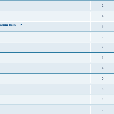
2
4
arum kein ...?
8
2
2
3
4
0
6
4
2