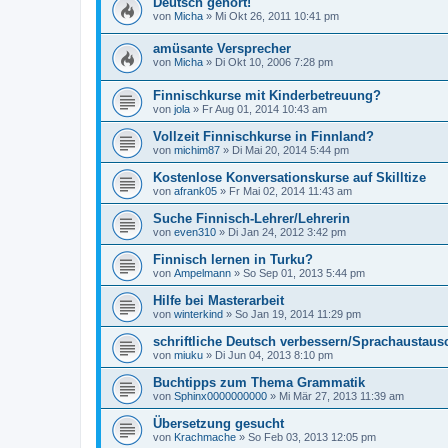
Deutsch gehört!
von
Micha
»
Mi Okt 26, 2011 10:41 pm
amüsante Versprecher
von
Micha
»
Di Okt 10, 2006 7:28 pm
Finnischkurse mit Kinderbetreuung?
von
jola
»
Fr Aug 01, 2014 10:43 am
Vollzeit Finnischkurse in Finnland?
von
michim87
»
Di Mai 20, 2014 5:44 pm
Kostenlose Konversationskurse auf Skilltize
von
afrank05
»
Fr Mai 02, 2014 11:43 am
Suche Finnisch-Lehrer/Lehrerin
von
even310
»
Di Jan 24, 2012 3:42 pm
Finnisch lernen in Turku?
von
Ampelmann
»
So Sep 01, 2013 5:44 pm
Hilfe bei Masterarbeit
von
winterkind
»
So Jan 19, 2014 11:29 pm
schriftliche Deutsch verbessern/Sprachaustaus
von
miuku
»
Di Jun 04, 2013 8:10 pm
Buchtipps zum Thema Grammatik
von
Sphinx0000000000
»
Mi Mär 27, 2013 11:39 am
Übersetzung gesucht
von
Krachmache
»
So Feb 03, 2013 12:05 pm