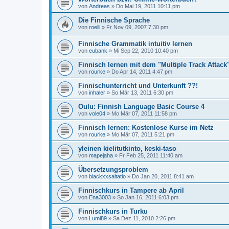
von
Andreas
»
Do Mai 19, 2011 10:11 pm
Die Finnische Sprache
von
roelli
»
Fr Nov 09, 2007 7:30 pm
Finnische Grammatik intuitiv lernen
von
eubank
»
Mi Sep 22, 2010 10:40 pm
Finnisch lernen mit dem "Multiple Track Attack
von
rourke
»
Do Apr 14, 2011 4:47 pm
Finnischunterricht und Unterkunft ??!
von
inhaler
»
So Mär 13, 2011 6:30 pm
Oulu: Finnish Language Basic Course 4
von
vole04
»
Mo Mär 07, 2011 11:58 pm
Finnisch lernen: Kostenlose Kurse im Netz
von
rourke
»
Mo Mär 07, 2011 5:21 pm
yleinen kielitutkinto, keski-taso
von
mapejaha
»
Fr Feb 25, 2011 11:40 am
Übersetzungsproblem
von
blackxxsaltatio
»
Do Jan 20, 2011 8:41 am
Finnischkurs in Tampere ab April
von
Ena3003
»
So Jan 16, 2011 6:03 pm
Finnischkurs in Turku
von
Lumi89
»
Sa Dez 11, 2010 2:26 pm