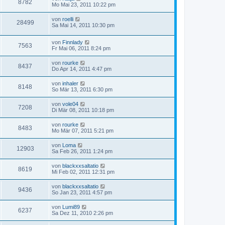
8782
Mo Mai 23, 2011 10:22 pm
von
roelli
28499
Sa Mai 14, 2011 10:30 pm
von
Finnlady
7563
Fr Mai 06, 2011 8:24 pm
von
rourke
8437
Do Apr 14, 2011 4:47 pm
von
inhaler
8148
So Mär 13, 2011 6:30 pm
von
vole04
7208
Di Mär 08, 2011 10:18 pm
von
rourke
8483
Mo Mär 07, 2011 5:21 pm
von
Loma
12903
Sa Feb 26, 2011 1:24 pm
von
blackxxsaltatio
8619
Mi Feb 02, 2011 12:31 pm
von
blackxxsaltatio
9436
So Jan 23, 2011 4:57 pm
von
Lumi89
6237
Sa Dez 11, 2010 2:26 pm