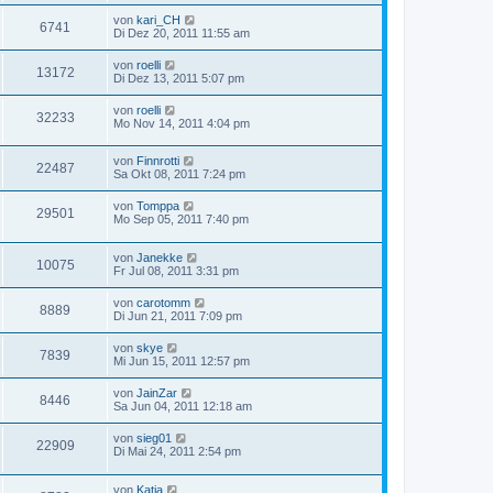
von
kari_CH
6741
Di Dez 20, 2011 11:55 am
von
roelli
13172
Di Dez 13, 2011 5:07 pm
von
roelli
32233
Mo Nov 14, 2011 4:04 pm
von
Finnrotti
22487
Sa Okt 08, 2011 7:24 pm
von
Tomppa
29501
Mo Sep 05, 2011 7:40 pm
von
Janekke
10075
Fr Jul 08, 2011 3:31 pm
von
carotomm
8889
Di Jun 21, 2011 7:09 pm
von
skye
7839
Mi Jun 15, 2011 12:57 pm
von
JainZar
8446
Sa Jun 04, 2011 12:18 am
von
sieg01
22909
Di Mai 24, 2011 2:54 pm
von
Katja