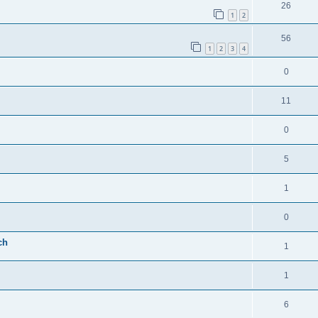
26
1
2
56
1
2
3
4
0
11
0
5
1
0
ch
1
1
6