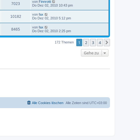
von
Finnrotti
7023
Do Dez 02, 2010 10:43 pm
von
fax
10182
Do Dez 02, 2010 5:12 pm
von
fax
8465
Do Dez 02, 2010 2:25 pm
1
2
3
4
Nächste
172 Themen
Gehe zu
Alle Cookies löschen
Alle Zeiten sind
UTC+03:00