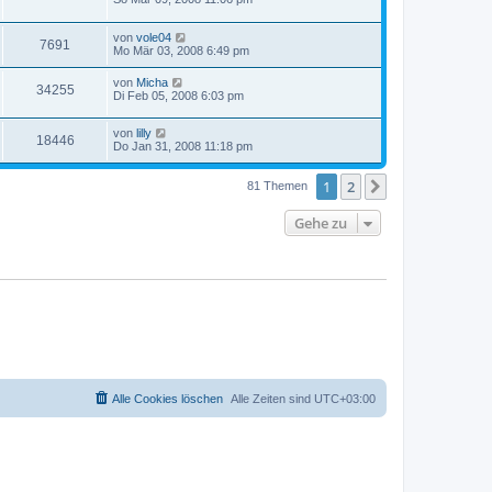
von
vole04
7691
Mo Mär 03, 2008 6:49 pm
von
Micha
34255
Di Feb 05, 2008 6:03 pm
von
lilly
18446
Do Jan 31, 2008 11:18 pm
1
2
Nächste
81 Themen
Gehe zu
Alle Cookies löschen
Alle Zeiten sind
UTC+03:00