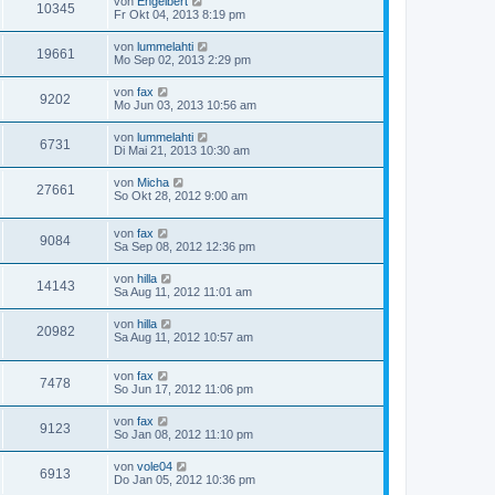
von
Engelbert
10345
Fr Okt 04, 2013 8:19 pm
von
lummelahti
19661
Mo Sep 02, 2013 2:29 pm
von
fax
9202
Mo Jun 03, 2013 10:56 am
von
lummelahti
6731
Di Mai 21, 2013 10:30 am
von
Micha
27661
So Okt 28, 2012 9:00 am
von
fax
9084
Sa Sep 08, 2012 12:36 pm
von
hilla
14143
Sa Aug 11, 2012 11:01 am
von
hilla
20982
Sa Aug 11, 2012 10:57 am
von
fax
7478
So Jun 17, 2012 11:06 pm
von
fax
9123
So Jan 08, 2012 11:10 pm
von
vole04
6913
Do Jan 05, 2012 10:36 pm