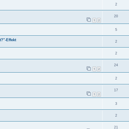
2
20
1
2
5
t?"-Effekt
2
2
24
1
2
2
17
1
2
3
2
21