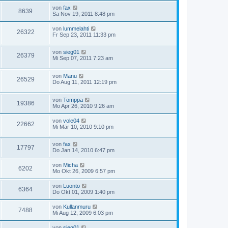
von
fax
8639
Sa Nov 19, 2011 8:48 pm
von
lummelahti
26322
Fr Sep 23, 2011 11:33 pm
von
sieg01
26379
Mi Sep 07, 2011 7:23 am
von
Manu
26529
Do Aug 11, 2011 12:19 pm
von
Tomppa
19386
Mo Apr 26, 2010 9:26 am
von
vole04
22662
Mi Mär 10, 2010 9:10 pm
von
fax
17797
Do Jan 14, 2010 6:47 pm
von
Micha
6202
Mo Okt 26, 2009 6:57 pm
von
Luonto
6364
Do Okt 01, 2009 1:40 pm
von
Kullanmuru
7488
Mi Aug 12, 2009 6:03 pm
von
sieg01