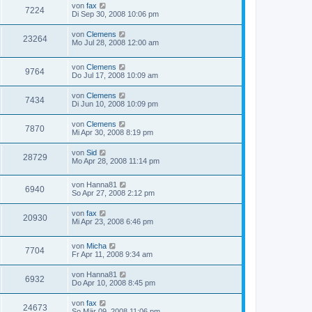
von
fax
7224
Di Sep 30, 2008 10:06 pm
von
Clemens
23264
Mo Jul 28, 2008 12:00 am
von
Clemens
9764
Do Jul 17, 2008 10:09 am
von
Clemens
7434
Di Jun 10, 2008 10:09 pm
von
Clemens
7870
Mi Apr 30, 2008 8:19 pm
von
Sid
28729
Mo Apr 28, 2008 11:14 pm
von
Hanna81
6940
So Apr 27, 2008 2:12 pm
von
fax
20930
Mi Apr 23, 2008 6:46 pm
von
Micha
7704
Fr Apr 11, 2008 9:34 am
von
Hanna81
6932
Do Apr 10, 2008 8:45 pm
von
fax
24673
So Mär 09, 2008 11:06 pm