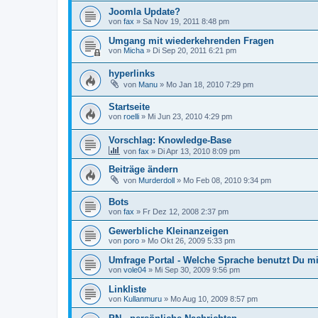
Joomla Update?
von
fax
»
Sa Nov 19, 2011 8:48 pm
Umgang mit wiederkehrenden Fragen
von
Micha
»
Di Sep 20, 2011 6:21 pm
hyperlinks
von
Manu
»
Mo Jan 18, 2010 7:29 pm
Startseite
von
roelli
»
Mi Jun 23, 2010 4:29 pm
Vorschlag: Knowledge-Base
von
fax
»
Di Apr 13, 2010 8:09 pm
Beiträge ändern
von
Murderdoll
»
Mo Feb 08, 2010 9:34 pm
Bots
von
fax
»
Fr Dez 12, 2008 2:37 pm
Gewerbliche Kleinanzeigen
von
poro
»
Mo Okt 26, 2009 5:33 pm
Umfrage Portal - Welche Sprache benutzt Du m
von
vole04
»
Mi Sep 30, 2009 9:56 pm
Linkliste
von
Kullanmuru
»
Mo Aug 10, 2009 8:57 pm