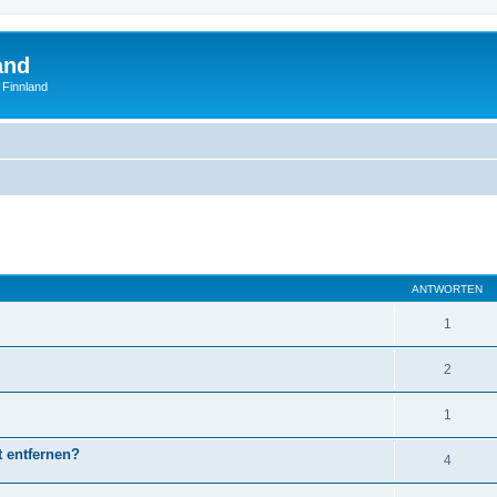
and
 Finnland
eiterte Suche
ANTWORTEN
1
2
1
 entfernen?
4