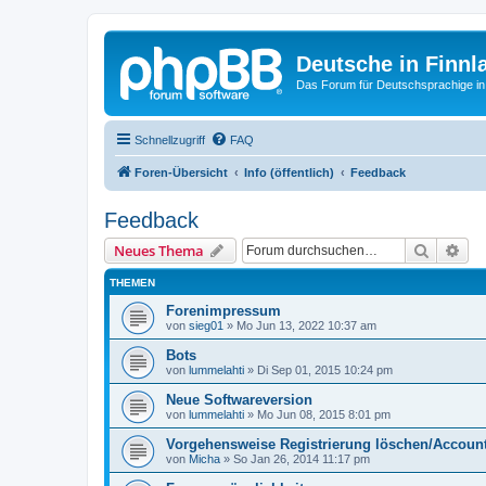
Deutsche in Finnl
Das Forum für Deutschsprachige in
Schnellzugriff
FAQ
Foren-Übersicht
Info (öffentlich)
Feedback
Feedback
Suche
Erw
Neues Thema
THEMEN
Forenimpressum
von
sieg01
»
Mo Jun 13, 2022 10:37 am
Bots
von
lummelahti
»
Di Sep 01, 2015 10:24 pm
Neue Softwareversion
von
lummelahti
»
Mo Jun 08, 2015 8:01 pm
Vorgehensweise Registrierung löschen/Account
von
Micha
»
So Jan 26, 2014 11:17 pm