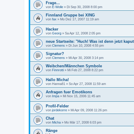
Frage...
von
E-Wolle
»
Di Sep 30, 2008 8:00 pm
Finnland Gruppe bei XING
von
fax
»
Mo Dez 17, 2007 11:19 am
Hacker
von
Georg
»
Sa Apr 12, 2008 2:05 pm
neue Startseite: "Huch! Was ist denn jetzt kaput
von
Clemens
»
Di Jun 10, 2008 4:55 pm
Signatur?
von
Clemens
»
Mi Apr 30, 2008 3:14 pm
Weibchen/Männchen Symbole
von
Finnrotti
»
Mi Feb 27, 2008 8:22 pm
Hallo Micha!
von
Hanna81
»
So Apr 27, 2008 11:59 am
Anfragen fuer Emotikons
von
Impa
»
Mi Nov 15, 2006 11:45 am
Profil-Felder
von
jordekorre
»
Mi Apr 09, 2008 11:26 pm
Chat
von
Micha
»
Mo Mär 17, 2008 6:03 pm
Ränge