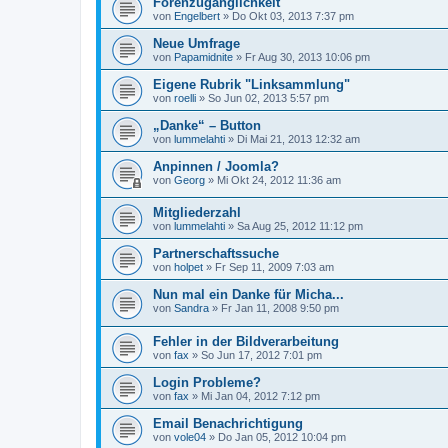
Forenzugänglichkeit
von
Engelbert
»
Do Okt 03, 2013 7:37 pm
Neue Umfrage
von
Papamidnite
»
Fr Aug 30, 2013 10:06 pm
Eigene Rubrik "Linksammlung"
von
roelli
»
So Jun 02, 2013 5:57 pm
„Danke“ – Button
von
lummelahti
»
Di Mai 21, 2013 12:32 am
Anpinnen / Joomla?
von
Georg
»
Mi Okt 24, 2012 11:36 am
Mitgliederzahl
von
lummelahti
»
Sa Aug 25, 2012 11:12 pm
Partnerschaftssuche
von
holpet
»
Fr Sep 11, 2009 7:03 am
Nun mal ein Danke für Micha...
von
Sandra
»
Fr Jan 11, 2008 9:50 pm
Fehler in der Bildverarbeitung
von
fax
»
So Jun 17, 2012 7:01 pm
Login Probleme?
von
fax
»
Mi Jan 04, 2012 7:12 pm
Email Benachrichtigung
von
vole04
»
Do Jan 05, 2012 10:04 pm