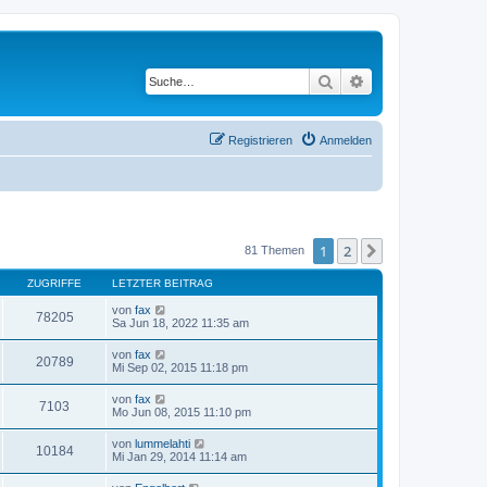
Suche
Erweiterte Suche
Registrieren
Anmelden
1
2
Nächste
81 Themen
ZUGRIFFE
LETZTER BEITRAG
von
fax
78205
Sa Jun 18, 2022 11:35 am
von
fax
20789
Mi Sep 02, 2015 11:18 pm
von
fax
7103
Mo Jun 08, 2015 11:10 pm
von
lummelahti
10184
Mi Jan 29, 2014 11:14 am