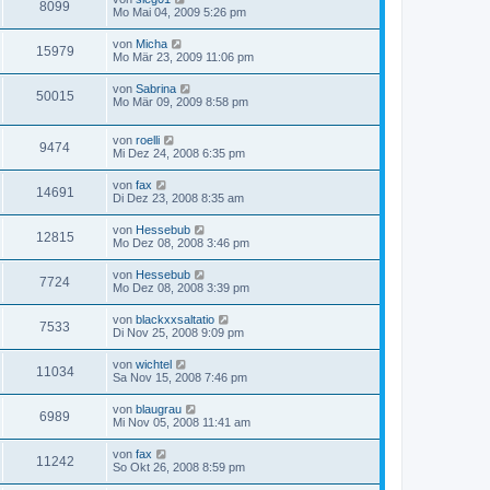
8099
Mo Mai 04, 2009 5:26 pm
von
Micha
15979
Mo Mär 23, 2009 11:06 pm
von
Sabrina
50015
Mo Mär 09, 2009 8:58 pm
von
roelli
9474
Mi Dez 24, 2008 6:35 pm
von
fax
14691
Di Dez 23, 2008 8:35 am
von
Hessebub
12815
Mo Dez 08, 2008 3:46 pm
von
Hessebub
7724
Mo Dez 08, 2008 3:39 pm
von
blackxxsaltatio
7533
Di Nov 25, 2008 9:09 pm
von
wichtel
11034
Sa Nov 15, 2008 7:46 pm
von
blaugrau
6989
Mi Nov 05, 2008 11:41 am
von
fax
11242
So Okt 26, 2008 8:59 pm