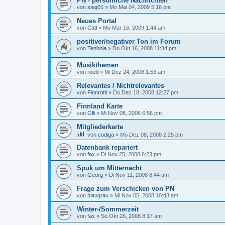
PN - persönliche Nachrichten
von
sieg01
»
Mo Mai 04, 2009 5:16 pm
Neues Portal
von
Catl
»
Mo Mär 16, 2009 1:44 am
positiver/negativer Ton im Forum
von
Tenhola
»
Do Okt 16, 2008 11:34 pm
Musikthemen
von
roelli
»
Mi Dez 24, 2008 1:53 am
Relevantes / Nichtrelevantes
von
Finnrotti
»
Do Dez 18, 2008 12:27 pm
Finnland Karte
von
Olli
»
Mi Nov 08, 2006 6:56 pm
Mitgliederkarte
von
codiga
»
Mo Dez 08, 2008 2:25 pm
Datenbank repariert
von
fax
»
Di Nov 25, 2008 6:23 pm
Spuk um Mitternacht
von
Georg
»
Di Nov 11, 2008 8:44 am
Frage zum Verschicken von PN
von
blaugrau
»
Mi Nov 05, 2008 10:43 am
Winter-/Sommerzeit
von
fax
»
So Okt 26, 2008 8:17 am