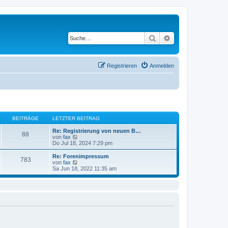
Suche
Erweiterte Suche
Registrieren
Anmelden
BEITRÄGE
LETZTER BEITRAG
Re: Registrierung von neuen B…
88
N
von
fax
e
Do Jul 18, 2024 7:29 pm
u
e
Re: Forenimpressum
783
s
N
von
fax
t
e
Sa Jun 18, 2022 11:35 am
e
u
r
e
B
s
e
t
i
e
t
r
r
B
a
e
g
i