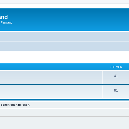
and
 Finnland
THEMEN
41
81
sehen oder zu lesen.