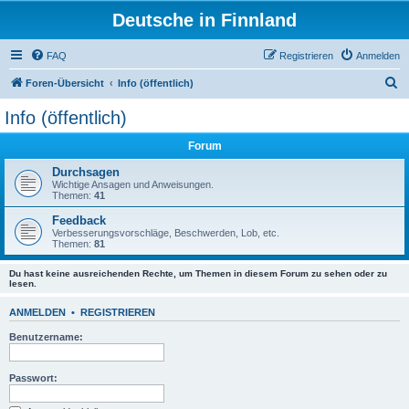
Deutsche in Finnland
FAQ
Registrieren
Anmelden
S
Foren-Übersicht
Info (öffentlich)
u
Info (öffentlich)
c
Forum
h
e
Durchsagen
Wichtige Ansagen und Anweisungen.
Themen:
41
Feedback
Verbesserungsvorschläge, Beschwerden, Lob, etc.
Themen:
81
Du hast keine ausreichenden Rechte, um Themen in diesem Forum zu sehen oder zu
lesen.
ANMELDEN
•
REGISTRIEREN
Benutzername:
Passwort: