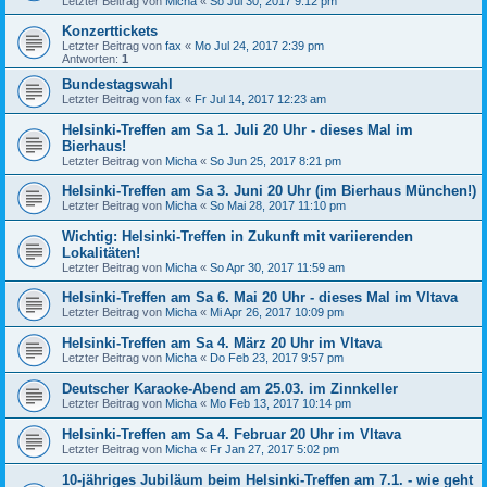
Letzter Beitrag von
Micha
«
So Jul 30, 2017 9:12 pm
Konzerttickets
Letzter Beitrag von
fax
«
Mo Jul 24, 2017 2:39 pm
Antworten:
1
Bundestagswahl
Letzter Beitrag von
fax
«
Fr Jul 14, 2017 12:23 am
Helsinki-Treffen am Sa 1. Juli 20 Uhr - dieses Mal im
Bierhaus!
Letzter Beitrag von
Micha
«
So Jun 25, 2017 8:21 pm
Helsinki-Treffen am Sa 3. Juni 20 Uhr (im Bierhaus München!)
Letzter Beitrag von
Micha
«
So Mai 28, 2017 11:10 pm
Wichtig: Helsinki-Treffen in Zukunft mit variierenden
Lokalitäten!
Letzter Beitrag von
Micha
«
So Apr 30, 2017 11:59 am
Helsinki-Treffen am Sa 6. Mai 20 Uhr - dieses Mal im Vltava
Letzter Beitrag von
Micha
«
Mi Apr 26, 2017 10:09 pm
Helsinki-Treffen am Sa 4. März 20 Uhr im Vltava
Letzter Beitrag von
Micha
«
Do Feb 23, 2017 9:57 pm
Deutscher Karaoke-Abend am 25.03. im Zinnkeller
Letzter Beitrag von
Micha
«
Mo Feb 13, 2017 10:14 pm
Helsinki-Treffen am Sa 4. Februar 20 Uhr im Vltava
Letzter Beitrag von
Micha
«
Fr Jan 27, 2017 5:02 pm
10-jähriges Jubiläum beim Helsinki-Treffen am 7.1. - wie geht