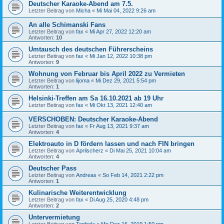
Deutscher Karaoke-Abend am 7.5.
Letzter Beitrag von
Micha
«
Mi Mai 04, 2022 9:26 am
An alle Schimanski Fans
Letzter Beitrag von
fax
«
Mi Apr 27, 2022 12:20 am
Antworten:
10
Umtausch des deutschen Führerscheins
Letzter Beitrag von
fax
«
Mi Jan 12, 2022 10:38 pm
Antworten:
9
Wohnung von Februar bis April 2022 zu Vermieten
Letzter Beitrag von
lijoma
«
Mi Dez 29, 2021 5:54 pm
Antworten:
1
Helsinki-Treffen am Sa 16.10.2021 ab 19 Uhr
Letzter Beitrag von
fax
«
Mi Okt 13, 2021 12:40 am
VERSCHOBEN: Deutscher Karaoke-Abend
Letzter Beitrag von
fax
«
Fr Aug 13, 2021 9:37 am
Antworten:
4
Elektroauto in D fördern lassen und nach FIN bringen
Letzter Beitrag von
Aprilscherz
«
Di Mai 25, 2021 10:04 am
Antworten:
4
Deutscher Pass
Letzter Beitrag von
Andreas
«
So Feb 14, 2021 2:22 pm
Antworten:
1
Kulinarische Weiterentwicklung
Letzter Beitrag von
fax
«
Di Aug 25, 2020 4:48 pm
Antworten:
2
Untervermietung
Letzter Beitrag von
Tenhola
«
Mo Dez 16, 2019 1:50 pm