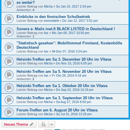
es weiter?
Letzter Beitrag von
Micha
«
So Jan 15, 2017 2:34 pm
Antworten:
4
Einblicke in den finnischen Schulbetrieb
Letzter Beitrag von
lummelahti
«
Do Jan 12, 2017 3:52 pm
Sonera e- Mails inet.fi BLACK LISTED in Deutschland !
Letzter Beitrag von
fax
«
Mo Jan 09, 2017 10:50 pm
Antworten:
1
"Statistisch gesehen": Mobilhimmel Finnland, Kostenhölle
Deutschland
Letzter Beitrag von
fax
«
Mi Dez 07, 2016 3:24 pm
Helsinki-Treffen am Sa 3. Dezember 20 Uhr im Vltava
Letzter Beitrag von
Micha
«
Do Nov 10, 2016 6:55 pm
Helsinki-Treffen am Sa 5. November 20 Uhr im Vltava
Letzter Beitrag von
fax
«
Fr Okt 28, 2016 9:16 am
Antworten:
2
Helsinki-Treffen am Sa 1. Oktober 20 Uhr im Vltava
Letzter Beitrag von
Micha
«
Do Sep 22, 2016 10:19 pm
Helsinki-Treffen am Sa 3. September 20 Uhr im Vltava
Letzter Beitrag von
Micha
«
Sa Aug 27, 2016 8:50 pm
Forum-Treffen am 6. August 20 Uhr im Vltava
Letzter Beitrag von
Micha
«
So Jul 31, 2016 12:29 pm
Neues Thema