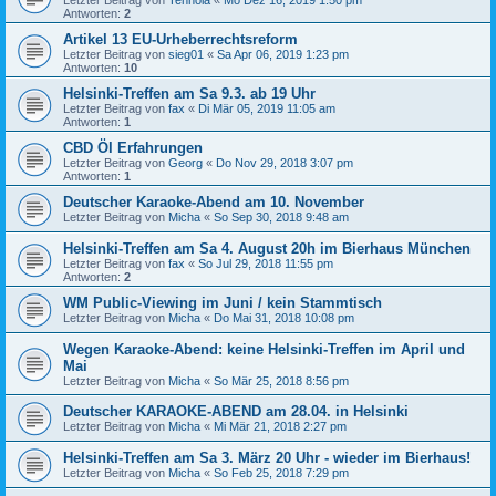
Antworten:
2
Artikel 13 EU-Urheberrechtsreform
Letzter Beitrag von
sieg01
«
Sa Apr 06, 2019 1:23 pm
Antworten:
10
Helsinki-Treffen am Sa 9.3. ab 19 Uhr
Letzter Beitrag von
fax
«
Di Mär 05, 2019 11:05 am
Antworten:
1
CBD Öl Erfahrungen
Letzter Beitrag von
Georg
«
Do Nov 29, 2018 3:07 pm
Antworten:
1
Deutscher Karaoke-Abend am 10. November
Letzter Beitrag von
Micha
«
So Sep 30, 2018 9:48 am
Helsinki-Treffen am Sa 4. August 20h im Bierhaus München
Letzter Beitrag von
fax
«
So Jul 29, 2018 11:55 pm
Antworten:
2
WM Public-Viewing im Juni / kein Stammtisch
Letzter Beitrag von
Micha
«
Do Mai 31, 2018 10:08 pm
Wegen Karaoke-Abend: keine Helsinki-Treffen im April und
Mai
Letzter Beitrag von
Micha
«
So Mär 25, 2018 8:56 pm
Deutscher KARAOKE-ABEND am 28.04. in Helsinki
Letzter Beitrag von
Micha
«
Mi Mär 21, 2018 2:27 pm
Helsinki-Treffen am Sa 3. März 20 Uhr - wieder im Bierhaus!
Letzter Beitrag von
Micha
«
So Feb 25, 2018 7:29 pm