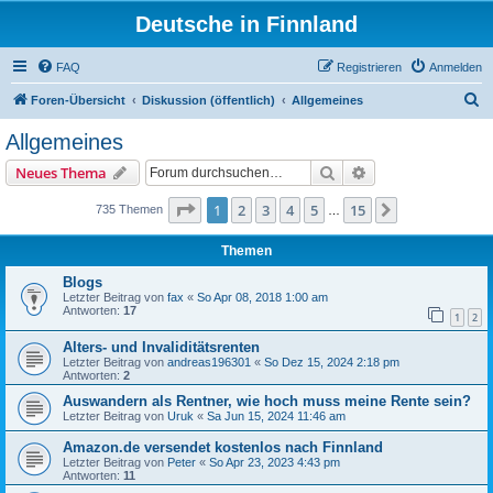
Deutsche in Finnland
FAQ
Registrieren
Anmelden
S
Foren-Übersicht
Diskussion (öffentlich)
Allgemeines
u
Allgemeines
c
Suche
Erweiterte Suche
Neues Thema
h
e
Seite
1
von
15
1
2
3
4
5
15
Nächste
735 Themen
…
Themen
Blogs
Letzter Beitrag von
fax
«
So Apr 08, 2018 1:00 am
Antworten:
17
1
2
Alters- und Invaliditätsrenten
Letzter Beitrag von
andreas196301
«
So Dez 15, 2024 2:18 pm
Antworten:
2
Auswandern als Rentner, wie hoch muss meine Rente sein?
Letzter Beitrag von
Uruk
«
Sa Jun 15, 2024 11:46 am
Amazon.de versendet kostenlos nach Finnland
Letzter Beitrag von
Peter
«
So Apr 23, 2023 4:43 pm
Antworten:
11