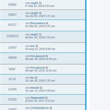
von
sieg01
23981
Fr Mai 19, 2023 8:54 am
von
sieg01
19657
Sa Okt 05, 2019 2:27 pm
von
Bessawissa
42327
Do Mai 02, 2019 2:57 pm
von
sieg01
1259315
Mi Dez 05, 2018 2:04 pm
von
lars
15347
Do Aug 23, 2018 8:40 am
von
Korvapuusti
46859
Mo Apr 09, 2018 10:46 am
von
Korvapuusti
9597
Mo Apr 09, 2018 10:24 am
von
fax
8776
So Jan 28, 2018 2:28 am
von
Mandel
14355
Sa Jan 13, 2018 3:09 pm
von
StephanieM
22332
Di Dez 26, 2017 9:13 pm
von
ChristineStruck
32087