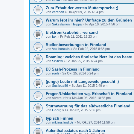
Zum Erhalt der werten Muttersprache ;)
von
verenan
»
Do Apr 09, 2015 4:54 pm
Warum lebt ihr hier? Umfrage zu den Gründen
von
Saksalainen_Heippa
»
Fr Apr 10, 2015 4:56 pm
Elektronikzubehör, -versand
von
fax
»
Fr Feb 11, 2011 12:23 pm
Stellenbewerbungen in Finnland
von
Vox borealis
»
So Feb 22, 2015 8:38 pm
Roaming: welches finnische Netz ist das beste
von
Sinitintti
»
So Jan 25, 2015 6:24 pm
DJ Sash-Prozess in Finnland
von
roelli
»
Sa Okt 25, 2014 5:24 pm
(junge) Leute mit Langeweile gesucht :)
von
Susilotte86
»
So Jan 11, 2015 2:49 pm
Fragen/Unklarheiten wg. Erbschaft in Finnland
von
silversurfer
»
Mo Jan 05, 2015 10:35 pm
Sturmwarnung für das südwestliche Finnland
von
Georg
»
Fr Jan 02, 2015 5:36 pm
typisch Finnen
von
wikiausland.de
»
Mo Okt 27, 2014 11:58 pm
Aufenthaltsstatus nach 5 Jahren