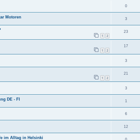
0
star Motoren
3
?
23
1
2
17
1
2
3
21
1
2
3
ng DE - FI
1
6
12
e im Alltag in Helsinki
0