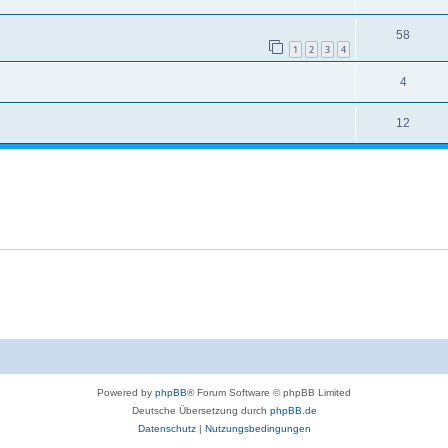
58
1
2
3
4
4
12
Powered by
phpBB
® Forum Software © phpBB Limited
Deutsche Übersetzung durch
phpBB.de
Datenschutz
|
Nutzungsbedingungen