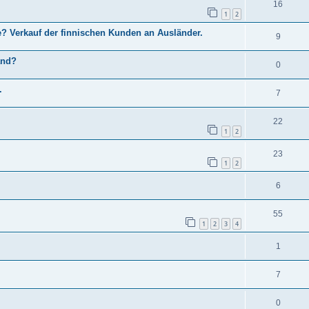
16
1
2
? Verkauf der finnischen Kunden an Ausländer.
9
and?
0
.
7
22
1
2
23
1
2
6
55
1
2
3
4
1
7
0