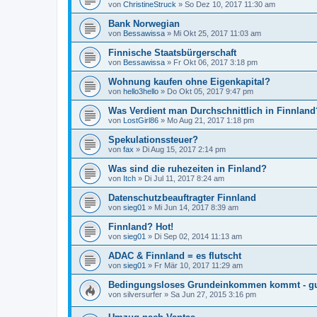
von
ChristineStruck
»
So Dez 10, 2017 11:30 am
Bank Norwegian
von
Bessawissa
»
Mi Okt 25, 2017 11:03 am
Finnische Staatsbürgerschaft
von
Bessawissa
»
Fr Okt 06, 2017 3:18 pm
Wohnung kaufen ohne Eigenkapital?
von
hello3hello
»
Do Okt 05, 2017 9:47 pm
Was Verdient man Durchschnittlich in Finnlan
von
LostGirl86
»
Mo Aug 21, 2017 1:18 pm
Spekulationssteuer?
von
fax
»
Di Aug 15, 2017 2:14 pm
Was sind die ruhezeiten in Finland?
von
Itch
»
Di Jul 11, 2017 8:24 am
Datenschutzbeauftragter Finnland
von
sieg01
»
Mi Jun 14, 2017 8:39 am
Finnland? Hot!
von
sieg01
»
Di Sep 02, 2014 11:13 am
ADAC & Finnland = es flutscht
von
sieg01
»
Fr Mär 10, 2017 11:29 am
Bedingungsloses Grundeinkommen kommt - gut
von
silversurfer
»
Sa Jun 27, 2015 3:16 pm