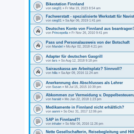
Bikestation Finnland
von
sieg01
»
Fr Mai 19, 2023 8:54 am
Fachwerstatt - spezialisierte Werkstatt für Navi
von
sieg01
»
Sa Apr 06, 2019 1:41 pm
Deutsches Konto von Finnland aus beantragen
von
Princepella
»
Fr Nov 26, 2010 9:41 pm
Pass und Personalausweis von der Botschaft
von
Mandel
»
Mo Apr 02, 2018 4:21 pm
Adapter für deutschen Gasgrill
von
lars
»
So Aug 12, 2018 9:18 pm
Sairauskassa am Arbeitsplatz? Sinnvoll?
von
hilla
»
Sa Apr 09, 2016 11:24 am
Anerkennung des Abschlusses als Lehrer
von
Susan
»
Mi Jul 15, 2015 10:39 pm
Abkommen zur Vermeidung v. Doppelbesteueru
von
harald
»
Mo Jan 22, 2018 1:23 pm
Medikamente in Finnland nicht erhältlich?
von
aanni
»
So Dez 31, 2017 12:06 pm
SAP in Finnland?!
von
inhaler
»
So Mär 06, 2016 11:26 pm
Nette Gesellschafterin, Reisebegleitung und Hilf