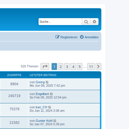
Suche
Erweiterte Suche
Registrieren
Anmelden
Seite
1
von
11
1
2
3
4
5
11
Nächste
529 Themen
…
ZUGRIFFE
LETZTER BEITRAG
von
Georg
8904
Mo Jun 09, 2025 7:42 pm
von
Engelbert
240719
So Feb 09, 2025 12:54 pm
von
kari_CH
75376
Do Jan 11, 2024 2:06 am
von
Gunter Kohl
21582
So Jan 07, 2024 5:39 pm