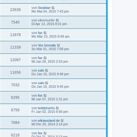
von
Swabian
22636
Mo Mai 04, 2015 7:43 pm
von
silversurfer
7540
Di Apr 14, 2015 8:01 pm
von
fax
11878
Mo Mär 23, 2015 9:49 am
von
Vox borealis
11339
So Mär 01, 2015 7:58 pm
von
fax
12097
Mi Jan 28, 2015 2:53 pm
von
saki
11656
Do Jan 15, 2015 9:46 pm
von
saki
7032
Do Jan 15, 2015 9:45 pm
von
fax
6295
Mi Jan 07, 2015 2:31 pm
von
teddykarhu
6756
Fr Jan 02, 2015 6:56 pm
von
wikiausland.de
7684
Mi Okt 29, 2014 3:14 pm
von
fax
6218
Di Okt 21, 2014 3:13 pm