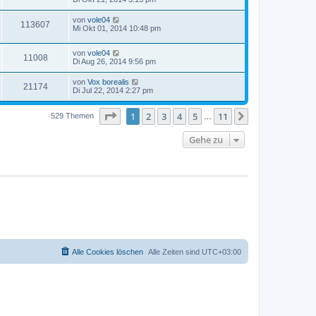
von
vole04
113607
Mi Okt 01, 2014 10:48 pm
von
vole04
11008
Di Aug 26, 2014 9:56 pm
von
Vox borealis
21174
Di Jul 22, 2014 2:27 pm
Seite
1
von
11
1
2
3
4
5
11
Nächste
529 Themen
…
Gehe zu
Alle Cookies löschen
Alle Zeiten sind
UTC+03:00