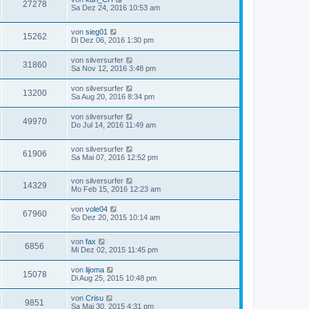
27278
Sa Dez 24, 2016 10:53 am
von
sieg01
15262
Di Dez 06, 2016 1:30 pm
von
silversurfer
31860
Sa Nov 12, 2016 3:48 pm
von
silversurfer
13200
Sa Aug 20, 2016 8:34 pm
von
silversurfer
49970
Do Jul 14, 2016 11:49 am
von
silversurfer
61906
Sa Mai 07, 2016 12:52 pm
von
silversurfer
14329
Mo Feb 15, 2016 12:23 am
von
vole04
67960
So Dez 20, 2015 10:14 am
von
fax
6856
Mi Dez 02, 2015 11:45 pm
von
lijoma
15078
Di Aug 25, 2015 10:48 pm
von
Crisu
9851
Sa Mai 30, 2015 4:31 pm