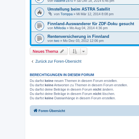
von
vladimir1970
»
Sa Okt 18, 2014 6:46 pm
Umstellung beim ASTRA Satellit
von
Tomppa
»
Mi Mär 12, 2014 8:08 pm
Finnland-Auswanderer für ZDF-Doku gesucht
von
MMedia
»
Mo Aug 04, 2014 4:36 pm
Rentenversicherung in Finnland
von
two
»
Mo Dez 03, 2012 12:06 pm
Neues Thema
Zurück zur Foren-Übersicht
BERECHTIGUNGEN IN DIESEM FORUM
Du darfst
keine
neuen Themen in diesem Forum erstellen.
Du darfst
keine
Antworten zu Themen in diesem Forum erstellen.
Du darfst deine Beiträge in diesem Forum
nicht
ändern.
Du darfst deine Beiträge in diesem Forum
nicht
löschen.
Du darfst
keine
Dateianhänge in diesem Forum erstellen.
Foren-Übersicht