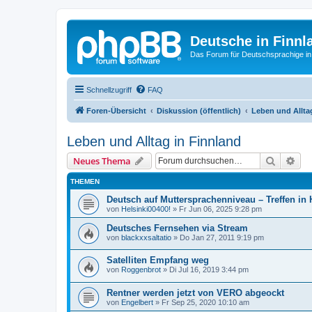
Deutsche in Finnl
Das Forum für Deutschsprachige in
Schnellzugriff
FAQ
Foren-Übersicht
Diskussion (öffentlich)
Leben und Allta
Leben und Alltag in Finnland
Suche
Erw
Neues Thema
THEMEN
Deutsch auf Muttersprachenniveau – Treffen in 
von
Helsinki00400!
»
Fr Jun 06, 2025 9:28 pm
Deutsches Fernsehen via Stream
von
blackxxsaltatio
»
Do Jan 27, 2011 9:19 pm
Satelliten Empfang weg
von
Roggenbrot
»
Di Jul 16, 2019 3:44 pm
Rentner werden jetzt von VERO abgeockt
von
Engelbert
»
Fr Sep 25, 2020 10:10 am