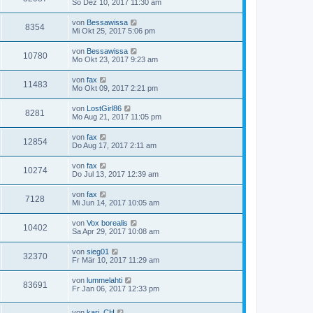
So Dez 10, 2017 11:30 am
von
Bessawissa
8354
Mi Okt 25, 2017 5:06 pm
von
Bessawissa
10780
Mo Okt 23, 2017 9:23 am
von
fax
11483
Mo Okt 09, 2017 2:21 pm
von
LostGirl86
8281
Mo Aug 21, 2017 11:05 pm
von
fax
12854
Do Aug 17, 2017 2:11 am
von
fax
10274
Do Jul 13, 2017 12:39 am
von
fax
7128
Mi Jun 14, 2017 10:05 am
von
Vox borealis
10402
Sa Apr 29, 2017 10:08 am
von
sieg01
32370
Fr Mär 10, 2017 11:29 am
von
lummelahti
83691
Fr Jan 06, 2017 12:33 pm
von
kari_CH