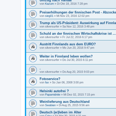
Umzug nach Vantaa
von
Kazum
»
Di Okt 18, 2016 7:28 pm
Preiserhöhungen der finnischen Post - Abzocke
von
sieg01
»
Mi Nov 23, 2016 12:02 pm
Trump als US-Präsident: Auswirkung auf Finnl
von
silversurfer
»
Sa Nov 12, 2016 3:48 pm
Schuld an der finnischen Wirtschaftskrise ist ...
von
silversurfer
»
Fr Jul 22, 2016 6:17 pm
Austritt Finnlands aus dem EURO?
von
silversurfer
»
Mo Jun 20, 2016 9:47 pm
Weiter in Finnland leben wollen?
von
silversurfer
»
Do Jul 30, 2015 6:11 pm
.
von
silversurfer
»
Do Aug 20, 2015 9:03 pm
Fotoservice?
von
fax
»
So Jan 06, 2008 3:00 pm
Helsinki autofrei ?
von
Papamidnite
»
Mi Dez 02, 2015 7:15 pm
Weinlieferung aus Deutschland
von
Swabian
»
Di Aug 25, 2015 9:56 am
Deutsch (er)leben im Alter
von
Crisu
»
Sa Mai 30, 2015 4:31 pm