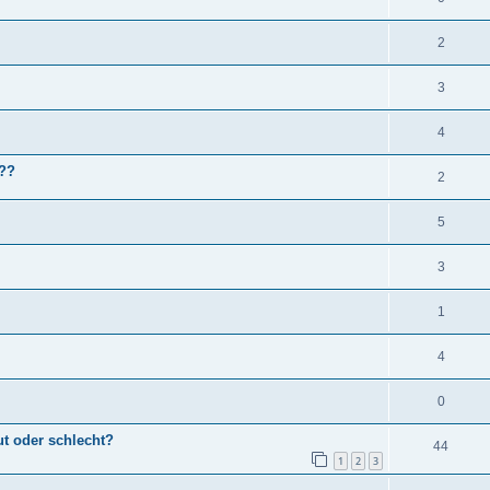
2
3
4
d??
2
5
3
1
4
0
 oder schlecht?
44
1
2
3