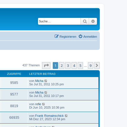
Suche
Erweiterte Suche
Registrieren
Anmelden
Seite
1
von
9
1
2
3
4
5
9
Nächste
437 Themen
…
ZUGRIFFE
LETZTER BEITRAG
von
Micha
9585
So Jul 31, 2011 10:25 pm
von
Micha
9577
So Jul 31, 2011 10:17 pm
von
refie
8819
Di Jun 10, 2025 10:36 pm
von
Frank Romainschick
66935
Mi Dez 27, 2023 12:34 pm