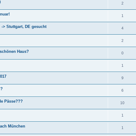
)
2
nuar!
1
 -> Stuttgart, DE gesucht
4
2
 schönen Haus?
0
1
2017
9
n?
6
ide Pässe???
10
1
 nach München
1