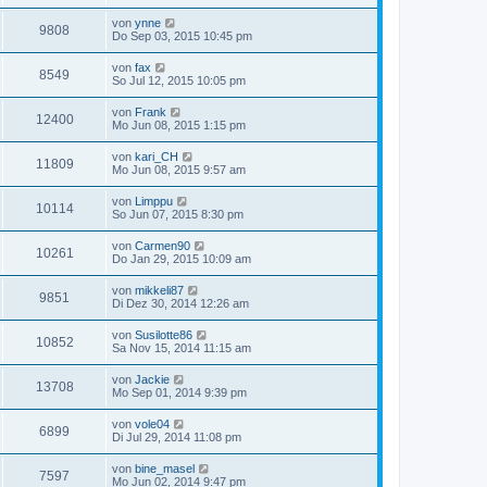
von
ynne
9808
Do Sep 03, 2015 10:45 pm
von
fax
8549
So Jul 12, 2015 10:05 pm
von
Frank
12400
Mo Jun 08, 2015 1:15 pm
von
kari_CH
11809
Mo Jun 08, 2015 9:57 am
von
Limppu
10114
So Jun 07, 2015 8:30 pm
von
Carmen90
10261
Do Jan 29, 2015 10:09 am
von
mikkeli87
9851
Di Dez 30, 2014 12:26 am
von
Susilotte86
10852
Sa Nov 15, 2014 11:15 am
von
Jackie
13708
Mo Sep 01, 2014 9:39 pm
von
vole04
6899
Di Jul 29, 2014 11:08 pm
von
bine_masel
7597
Mo Jun 02, 2014 9:47 pm