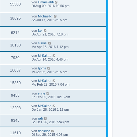
von
lummelahti
55500
Di Aug 09, 2016 10:56 pm
von
MichaelR.
38695
So Jul 17, 2016 8:15 pm
von
fax
6212
Do Apr 21, 2016 7:18 pm
von
sisyisi
30150
Mo Apr 18, 2016 1:12 pm
von
MrSaksa
7930
Do Apr 14, 2016 4:46 pm
von
lijoma
16057
Mi Apr 06, 2016 8:15 pm
von
MrSaksa
15850
Mo Feb 22, 2016 7:04 pm
von
ynne
9455
Fr Feb 05, 2016 10:16 am
von
MrSaksa
12208
Do Jan 28, 2016 1:12 pm
von
ralli
9345
Sa Dez 26, 2015 5:48 pm
von
danielhe
11610
Di Sep 29, 2015 4:08 pm