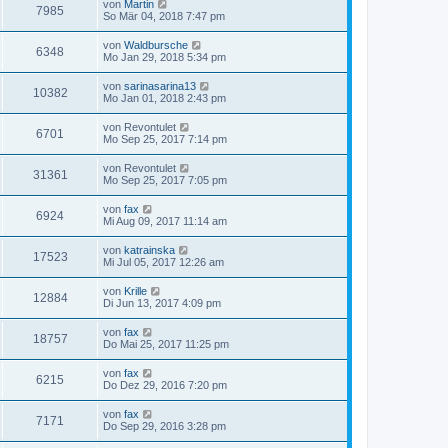
von
Martin
7985
So Mär 04, 2018 7:47 pm
von
Waldbursche
6348
Mo Jan 29, 2018 5:34 pm
von
sarinasarina13
10382
Mo Jan 01, 2018 2:43 pm
von
Revontulet
6701
Mo Sep 25, 2017 7:14 pm
von
Revontulet
31361
Mo Sep 25, 2017 7:05 pm
von
fax
6924
Mi Aug 09, 2017 11:14 am
von
katrainska
17523
Mi Jul 05, 2017 12:26 am
von
Krille
12884
Di Jun 13, 2017 4:09 pm
von
fax
18757
Do Mai 25, 2017 11:25 pm
von
fax
6215
Do Dez 29, 2016 7:20 pm
von
fax
7171
Do Sep 29, 2016 3:28 pm