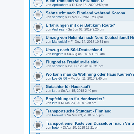
Biete Transport von FIN nach D
von
Aprilscherz
»
Di Dez 15, 2020 3:50 pm
Sehnsucht nach Finnland während Korona
von
schmittg
»
Di Mai 12, 2020 7:33 pm
Erfahrungen mit der Baltikum Route?
von
Andreas
»
Sa Jun 01, 2019 9:25 pm
Umzug von Helsinki nach Nord-Deutschland! Hil
von
ManuelaM
»
Fr Dez 14, 2018 10:51 pm
Umzug nach Süd-Deutschland
von
kinglars
»
Sa Aug 04, 2018 11:59 am
Flugpreise Frankfurt-Helsinki
von
schmittg
»
Do Jul 12, 2018 8:31 pm
Wo kann man da Wohnung oder Haus Kaufen?
von
LostGirl86
»
Mo Jun 11, 2018 9:40 pm
Gutachter für Hauskauf?
von
lars
»
So Apr 15, 2018 2:40 pm
Empfehlungen für Handwerker?
von
lars
»
Mi Mai 23, 2018 8:38 am
Transportsuche Stuttgart - Finnland
von
Freiwolf
»
Sa Mär 03, 2018 5:05 pm
Transport einer Kiste von Düsseldorf nach Virra
von
Iratol
»
Di Apr 10, 2018 12:21 pm