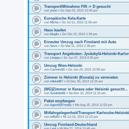
Transport/Mitnahme FIN -> D gesucht
von
ynne
»
Do Sep 03, 2015 10:45 pm
Europäische Kela-Karte
von
Micha
»
So Jul 12, 2015 11:06 am
Haus kaufen
von
Mupfo
»
Do Okt 23, 2014 1:39 pm
Erneuter Umzug nach Finnland mit Auto
von
Seve
»
So Mai 31, 2015 2:38 pm
Transport Angeboten: Jyväskylä-Helsinki-Karlsr
von
Limppu
»
So Jun 07, 2015 8:30 pm
Umzug Wien-Helsinki
von
Carmen90
»
Do Jan 29, 2015 10:09 am
Zimmer in Helsinki (Konala) zu vermieten
von
mikkeli87
»
Di Dez 30, 2014 12:26 am
(WG)Zimmer in Kerava oder Helsinki gesucht...
von
Susilotte86
»
Sa Nov 15, 2014 11:15 am
Paket empfangen
von
Agent00Freddy
»
Mo Aug 25, 2014 12:53 pm
Mitfahrgelegenheit/Transport Karlsruhe-Helsink
von
toffo63
»
Mi Jul 16, 2014 12:23 pm
Umzug Finnland-Deutschland
von
Lent
»
Mi Mai 21, 2014 10:46 pm