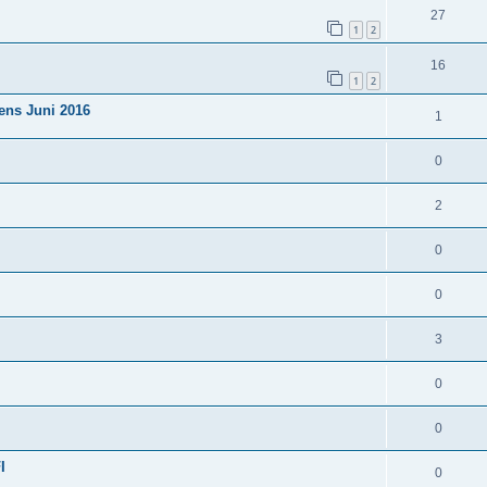
27
1
2
16
1
2
tens Juni 2016
1
0
2
0
0
3
0
0
I
0