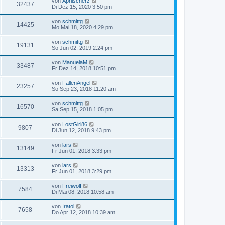
von
Aprilscherz
32437
Di Dez 15, 2020 3:50 pm
von
schmittg
14425
Mo Mai 18, 2020 4:29 pm
von
schmittg
19131
So Jun 02, 2019 2:24 pm
von
ManuelaM
33487
Fr Dez 14, 2018 10:51 pm
von
FallenAngel
23257
So Sep 23, 2018 11:20 am
von
schmittg
16570
Sa Sep 15, 2018 1:05 pm
von
LostGirl86
9807
Di Jun 12, 2018 9:43 pm
von
lars
13149
Fr Jun 01, 2018 3:33 pm
von
lars
13313
Fr Jun 01, 2018 3:29 pm
von
Freiwolf
7584
Di Mai 08, 2018 10:58 am
von
Iratol
7658
Do Apr 12, 2018 10:39 am