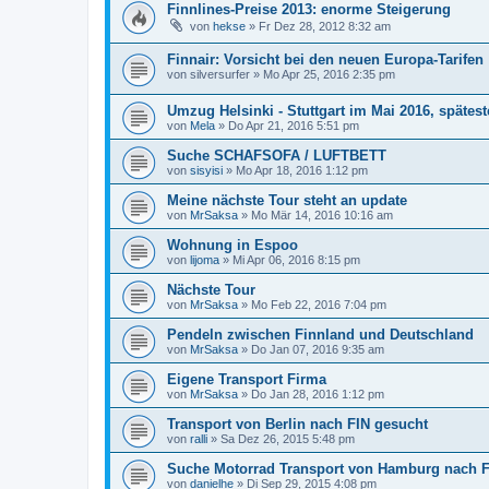
Finnlines-Preise 2013: enorme Steigerung
von
hekse
»
Fr Dez 28, 2012 8:32 am
Finnair: Vorsicht bei den neuen Europa-Tarifen
von
silversurfer
»
Mo Apr 25, 2016 2:35 pm
Umzug Helsinki - Stuttgart im Mai 2016, spätes
von
Mela
»
Do Apr 21, 2016 5:51 pm
Suche SCHAFSOFA / LUFTBETT
von
sisyisi
»
Mo Apr 18, 2016 1:12 pm
Meine nächste Tour steht an update
von
MrSaksa
»
Mo Mär 14, 2016 10:16 am
Wohnung in Espoo
von
lijoma
»
Mi Apr 06, 2016 8:15 pm
Nächste Tour
von
MrSaksa
»
Mo Feb 22, 2016 7:04 pm
Pendeln zwischen Finnland und Deutschland
von
MrSaksa
»
Do Jan 07, 2016 9:35 am
Eigene Transport Firma
von
MrSaksa
»
Do Jan 28, 2016 1:12 pm
Transport von Berlin nach FIN gesucht
von
ralli
»
Sa Dez 26, 2015 5:48 pm
Suche Motorrad Transport von Hamburg nach F
von
danielhe
»
Di Sep 29, 2015 4:08 pm