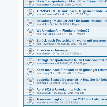
Biete Transportmöglichkeit DE -> FI (auch PKW
von
Martin
»
Do Aug 25, 2016 10:40 am
TRANSPORT Helsinki nach DE gesucht ende Ja
von
sarinasarina13
»
Mo Jan 01, 2018 2:53 pm
Beiladung im Januar 2017 für Route Helsinki, FI
von
Mela
»
So Okt 30, 2016 1:40 pm
Wo Unterkunft in Finnland finden??
von
LostGirl86
»
Di Jul 25, 2017 10:48 pm
Zurück nach Deutschland - wohin mit unserem
von
Revontulet
»
Mo Sep 25, 2017 7:05 pm
Zusatzversicherungen
von
Mandel
»
Di Aug 08, 2017 4:35 pm
Umzug/Transportermiete teilen Ende Sommer 
von
katrainska
»
Mi Feb 08, 2017 10:57 pm
Kann man nach Finnland noch günstiger reise
von
Georg99
»
Di Mai 09, 2017 11:29 am
doppelte Staatsbürgerschaft -> brauche ich be
von
hilla
»
So Mai 21, 2017 11:58 am
April 2017 // Unterkunft // Helsinki
von
larissahi
»
Do Dez 29, 2016 3:01 pm
Transavia fliegt ab Sommer 2017 von Helsinki
von
Micha
»
Mi Sep 28, 2016 2:08 pm