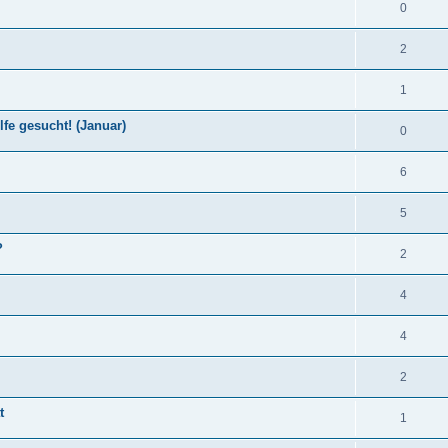
0
2
1
fe gesucht! (Januar)
0
6
5
?
2
4
4
2
t
1