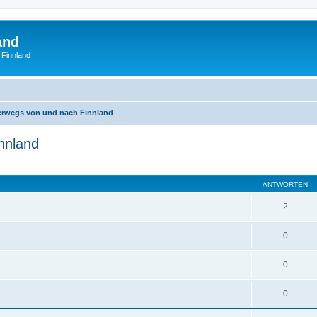
and
 Finnland
rwegs von und nach Finnland
nnland
eiterte Suche
ANTWORTEN
2
0
0
0