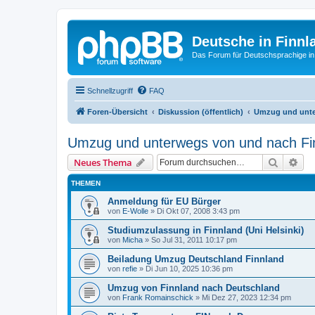
Deutsche in Finnl
Das Forum für Deutschsprachige in
Schnellzugriff
FAQ
Foren-Übersicht
Diskussion (öffentlich)
Umzug und unte
Umzug und unterwegs von und nach Fi
Suche
Erw
Neues Thema
THEMEN
Anmeldung für EU Bürger
von
E-Wolle
»
Di Okt 07, 2008 3:43 pm
Studiumzulassung in Finnland (Uni Helsinki)
von
Micha
»
So Jul 31, 2011 10:17 pm
Beiladung Umzug Deutschland Finnland
von
refie
»
Di Jun 10, 2025 10:36 pm
Umzug von Finnland nach Deutschland
von
Frank Romainschick
»
Mi Dez 27, 2023 12:34 pm