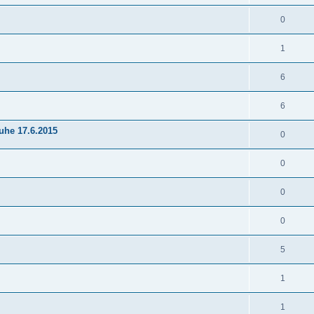
0
1
6
6
uhe 17.6.2015
0
0
0
0
5
i
1
1