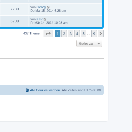
von
Georg
7730
Do Mai 15, 2014 6:28 pm
von
KJP
6708
Fr Mär 14, 2014 10:03 am
Seite
1
von
9
1
2
3
4
5
9
Nächste
437 Themen
…
Gehe zu
Alle Cookies löschen
Alle Zeiten sind
UTC+03:00