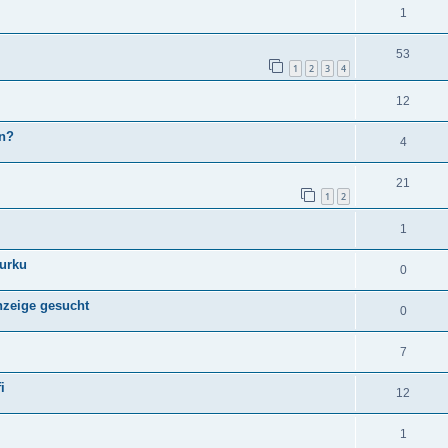
1
53
1
2
3
4
12
en?
4
21
1
2
1
Turku
0
anzeige gesucht
0
7
i
12
1