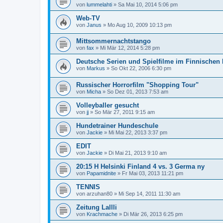
von
lummelahti
»
Sa Mai 10, 2014 5:06 pm
Web-TV
von
Janus
»
Mo Aug 10, 2009 10:13 pm
Mittsommernachtstango
von
fax
»
Mi Mär 12, 2014 5:28 pm
Deutsche Serien und Spielfilme im Finnischen
von
Markus
»
So Okt 22, 2006 6:30 pm
Russischer Horrorfilm "Shopping Tour"
von
Micha
»
So Dez 01, 2013 7:53 am
Volleyballer gesucht
von
jj
»
So Mär 27, 2011 9:15 am
Hundetrainer Hundeschule
von
Jackie
»
Mi Mai 22, 2013 3:37 pm
EDIT
von
Jackie
»
Di Mai 21, 2013 9:10 am
20:15 H Helsinki Finland 4 vs. 3 Germa ny
von
Papamidnite
»
Fr Mai 03, 2013 11:21 pm
TENNIS
von
arzuhan80
»
Mi Sep 14, 2011 11:30 am
Zeitung Lallli
von
Krachmache
»
Di Mär 26, 2013 6:25 pm