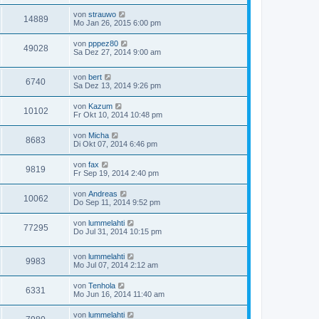
von
strauwo
14889
Mo Jan 26, 2015 6:00 pm
von
pppez80
49028
Sa Dez 27, 2014 9:00 am
von
bert
6740
Sa Dez 13, 2014 9:26 pm
von
Kazum
10102
Fr Okt 10, 2014 10:48 pm
von
Micha
8683
Di Okt 07, 2014 6:46 pm
von
fax
9819
Fr Sep 19, 2014 2:40 pm
von
Andreas
10062
Do Sep 11, 2014 9:52 pm
von
lummelahti
77295
Do Jul 31, 2014 10:15 pm
von
lummelahti
9983
Mo Jul 07, 2014 2:12 am
von
Tenhola
6331
Mo Jun 16, 2014 11:40 am
von
lummelahti