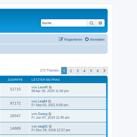
Suche
Erweiterte Suche
Registrieren
Anmelden
1
2
3
4
5
6
Nächste
273 Themen
ZUGRIFFE
LETZTER BEITRAG
von
LeonR
51715
Mi Apr 09, 2025 11:56 pm
von
Lea84
97172
Fr Sep 03, 2021 8:58 pm
von
Georg
26547
Fr Jun 07, 2019 11:45 am
von
sieg01
14689
Fr Dez 28, 2018 12:57 pm