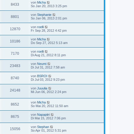
von
Micha
8433
So Jan 20, 2013 3:25 pm
von
Stephanie
8801
So Jan 06, 2013 2:01 pm
von
roelli
12870
Fr Sep 28, 2012 4:42 pm
von
Micha
10186
Do Sep 27, 2012 5:13 am
von
roelli
7170
Di Aug 21, 2012 8:11 pm
von
Neumi
23483
Di Jul 31, 2012 7:58 am
von
BSROI
8740
Di Jul 03, 2012 9:23 pm
von
Juuulia
24148
Mi Jun 06, 2012 2:24 pm
von
Micha
8652
So Mai 20, 2012 11:50 am
von
Napapiiri
8675
Di Mai 15, 2012 7:06 pm
von
Stephan
15056
So Apr 01, 2012 5:31 pm