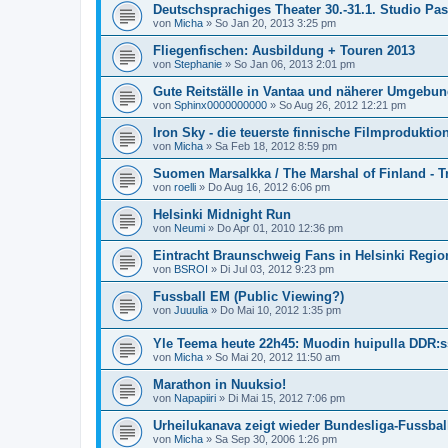
Deutschsprachiges Theater 30.-31.1. Studio Pas
von
Micha
»
So Jan 20, 2013 3:25 pm
Fliegenfischen: Ausbildung + Touren 2013
von
Stephanie
»
So Jan 06, 2013 2:01 pm
Gute Reitställe in Vantaa und näherer Umgebu
von
Sphinx0000000000
»
So Aug 26, 2012 12:21 pm
Iron Sky - die teuerste finnische Filmproduktio
von
Micha
»
Sa Feb 18, 2012 8:59 pm
Suomen Marsalkka / The Marshal of Finland - Tr
von
roelli
»
Do Aug 16, 2012 6:06 pm
Helsinki Midnight Run
von
Neumi
»
Do Apr 01, 2010 12:36 pm
Eintracht Braunschweig Fans in Helsinki Regio
von
BSROI
»
Di Jul 03, 2012 9:23 pm
Fussball EM (Public Viewing?)
von
Juuulia
»
Do Mai 10, 2012 1:35 pm
Yle Teema heute 22h45: Muodin huipulla DDR:s
von
Micha
»
So Mai 20, 2012 11:50 am
Marathon in Nuuksio!
von
Napapiiri
»
Di Mai 15, 2012 7:06 pm
Urheilukanava zeigt wieder Bundesliga-Fussbal
von
Micha
»
Sa Sep 30, 2006 1:26 pm