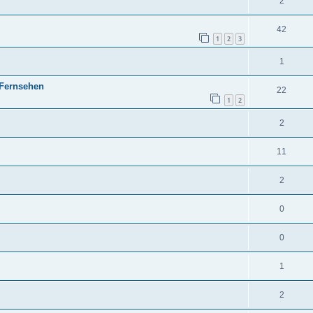
2
42
1
2
3
1
 Fernsehen
22
1
2
2
11
2
0
0
1
2