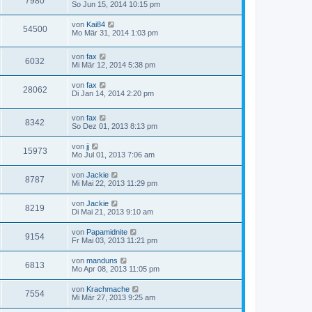
7980
So Jun 15, 2014 10:15 pm
von
Kai84
54500
Mo Mär 31, 2014 1:03 pm
von
fax
6032
Mi Mär 12, 2014 5:38 pm
von
fax
28062
Di Jan 14, 2014 2:20 pm
von
fax
8342
So Dez 01, 2013 8:13 pm
von
jj
15973
Mo Jul 01, 2013 7:06 am
von
Jackie
8787
Mi Mai 22, 2013 11:29 pm
von
Jackie
8219
Di Mai 21, 2013 9:10 am
von
Papamidnite
9154
Fr Mai 03, 2013 11:21 pm
von
manduns
6813
Mo Apr 08, 2013 11:05 pm
von
Krachmache
7554
Mi Mär 27, 2013 9:25 am