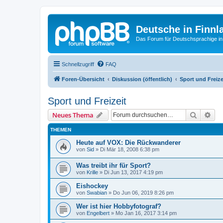
Deutsche in Finnl
Das Forum für Deutschsprachige in
Schnellzugriff
FAQ
Foren-Übersicht
Diskussion (öffentlich)
Sport und Freize
Sport und Freizeit
Suche
Erw
Neues Thema
THEMEN
Heute auf VOX: Die Rückwanderer
von
Sid
»
Di Mär 18, 2008 6:38 pm
Was treibt ihr für Sport?
von
Krille
»
Di Jun 13, 2017 4:19 pm
Eishockey
von
Swabian
»
Do Jun 06, 2019 8:26 pm
Wer ist hier Hobbyfotograf?
von
Engelbert
»
Mo Jan 16, 2017 3:14 pm