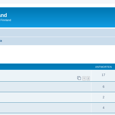
and
 Finnland
it
eiterte Suche
ANTWORTEN
17
1
2
6
2
4