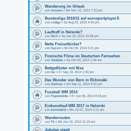
Wanderung im Urlaub
von
strauwo
»
Mo Nov 10, 2014 7:22 pm
Bundesliga 2010/11 auf eurosportplayer.fi
von
codiga
»
So Aug 29, 2010 4:49 pm
Lauftreff in Helsinki?
von
MoTi
»
Sa Jan 26, 2013 10:28 pm
Nette Freizeitkicker?
von
Kazum
»
Mi Okt 08, 2014 5:21 pm
Finnische Filme im Deutschen Fernsehen
von
Swabian
»
Sa Okt 04, 2014 1:44 am
Bettgeflüster mit Nixe
von
fax
»
Fr Sep 19, 2014 2:40 pm
Das Wunder von Bern in Riihimäki
von
Andreas
»
Do Sep 11, 2014 9:52 pm
Fussball WM 2014
von
Papamidnite
»
Fr Jun 06, 2014 8:43 pm
Eiskunstlauf-WM 2017 in Helsinki
von
lummelahti
»
Mo Jul 07, 2014 2:12 am
Wanderrouten
von
Pit
»
Mo Jun 16, 2014 11:10 am
Jukolan viesti