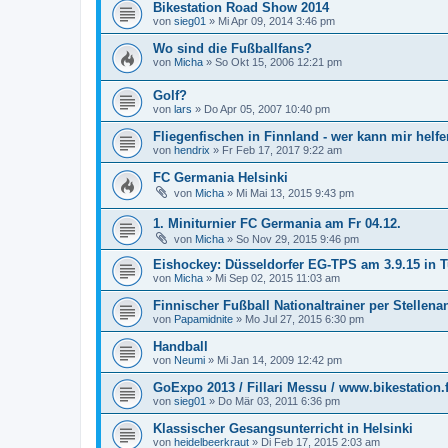
Bikestation Road Show 2014
von
sieg01
»
Mi Apr 09, 2014 3:46 pm
Wo sind die Fußballfans?
von
Micha
»
So Okt 15, 2006 12:21 pm
Golf?
von
lars
»
Do Apr 05, 2007 10:40 pm
Fliegenfischen in Finnland - wer kann mir helf
von
hendrix
»
Fr Feb 17, 2017 9:22 am
FC Germania Helsinki
von
Micha
»
Mi Mai 13, 2015 9:43 pm
1. Miniturnier FC Germania am Fr 04.12.
von
Micha
»
So Nov 29, 2015 9:46 pm
Eishockey: Düsseldorfer EG-TPS am 3.9.15 in 
von
Micha
»
Mi Sep 02, 2015 11:03 am
Finnischer Fußball Nationaltrainer per Stellen
von
Papamidnite
»
Mo Jul 27, 2015 6:30 pm
Handball
von
Neumi
»
Mi Jan 14, 2009 12:42 pm
GoExpo 2013 / Fillari Messu / www.bikestation.f
von
sieg01
»
Do Mär 03, 2011 6:36 pm
Klassischer Gesangsunterricht in Helsinki
von
heidelbeerkraut
»
Di Feb 17, 2015 2:03 am