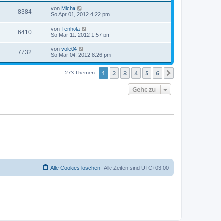
von
Micha
8384
So Apr 01, 2012 4:22 pm
von
Tenhola
6410
So Mär 11, 2012 1:57 pm
von
vole04
7732
So Mär 04, 2012 8:26 pm
1
2
3
4
5
6
Nächste
273 Themen
Gehe zu
Alle Cookies löschen
Alle Zeiten sind
UTC+03:00