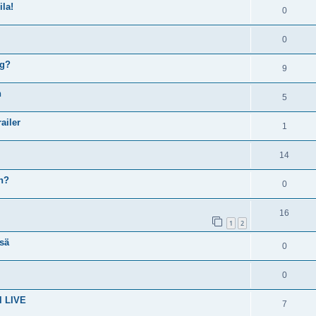
ila!
0
0
ng?
9
n
5
ailer
1
14
n?
0
16
1
2
sä
0
0
l LIVE
7