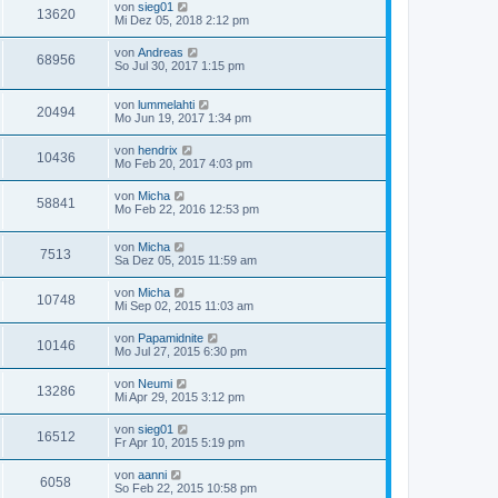
von
sieg01
13620
Mi Dez 05, 2018 2:12 pm
von
Andreas
68956
So Jul 30, 2017 1:15 pm
von
lummelahti
20494
Mo Jun 19, 2017 1:34 pm
von
hendrix
10436
Mo Feb 20, 2017 4:03 pm
von
Micha
58841
Mo Feb 22, 2016 12:53 pm
von
Micha
7513
Sa Dez 05, 2015 11:59 am
von
Micha
10748
Mi Sep 02, 2015 11:03 am
von
Papamidnite
10146
Mo Jul 27, 2015 6:30 pm
von
Neumi
13286
Mi Apr 29, 2015 3:12 pm
von
sieg01
16512
Fr Apr 10, 2015 5:19 pm
von
aanni
6058
So Feb 22, 2015 10:58 pm