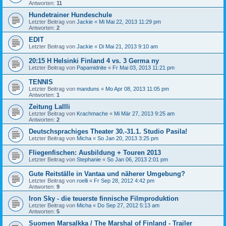
Antworten:
11
Hundetrainer Hundeschule
Letzter Beitrag von
Jackie
«
Mi Mai 22, 2013 11:29 pm
Antworten:
2
EDIT
Letzter Beitrag von
Jackie
«
Di Mai 21, 2013 9:10 am
20:15 H Helsinki Finland 4 vs. 3 Germa ny
Letzter Beitrag von
Papamidnite
«
Fr Mai 03, 2013 11:21 pm
TENNIS
Letzter Beitrag von
manduns
«
Mo Apr 08, 2013 11:05 pm
Antworten:
1
Zeitung Lallli
Letzter Beitrag von
Krachmache
«
Mi Mär 27, 2013 9:25 am
Antworten:
2
Deutschsprachiges Theater 30.-31.1. Studio Pasila!
Letzter Beitrag von
Micha
«
So Jan 20, 2013 3:25 pm
Fliegenfischen: Ausbildung + Touren 2013
Letzter Beitrag von
Stephanie
«
So Jan 06, 2013 2:01 pm
Gute Reitställe in Vantaa und näherer Umgebung?
Letzter Beitrag von
roelli
«
Fr Sep 28, 2012 4:42 pm
Antworten:
9
Iron Sky - die teuerste finnische Filmproduktion
Letzter Beitrag von
Micha
«
Do Sep 27, 2012 5:13 am
Antworten:
5
Suomen Marsalkka / The Marshal of Finland - Trailer