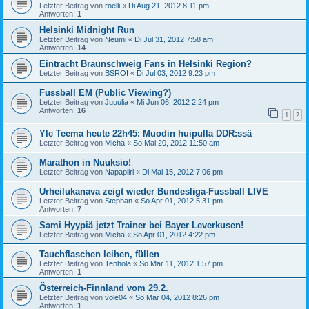
Letzter Beitrag von
roelli
«
Di Aug 21, 2012 8:11 pm
Antworten:
1
Helsinki Midnight Run
Letzter Beitrag von
Neumi
«
Di Jul 31, 2012 7:58 am
Antworten:
14
Eintracht Braunschweig Fans in Helsinki Region?
Letzter Beitrag von
BSROI
«
Di Jul 03, 2012 9:23 pm
Fussball EM (Public Viewing?)
Letzter Beitrag von
Juuulia
«
Mi Jun 06, 2012 2:24 pm
Antworten:
16
1
2
Yle Teema heute 22h45: Muodin huipulla DDR:ssä
Letzter Beitrag von
Micha
«
So Mai 20, 2012 11:50 am
Marathon in Nuuksio!
Letzter Beitrag von
Napapiiri
«
Di Mai 15, 2012 7:06 pm
Urheilukanava zeigt wieder Bundesliga-Fussball LIVE
Letzter Beitrag von
Stephan
«
So Apr 01, 2012 5:31 pm
Antworten:
7
Sami Hyypiä jetzt Trainer bei Bayer Leverkusen!
Letzter Beitrag von
Micha
«
So Apr 01, 2012 4:22 pm
Tauchflaschen leihen, füllen
Letzter Beitrag von
Tenhola
«
So Mär 11, 2012 1:57 pm
Antworten:
1
Österreich-Finnland vom 29.2.
Letzter Beitrag von
vole04
«
So Mär 04, 2012 8:26 pm
Antworten:
1