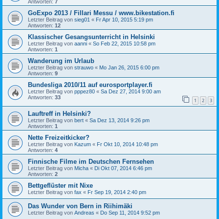
Antworten:
7
GoExpo 2013 / Fillari Messu / www.bikestation.fi
Letzter Beitrag von
sieg01
«
Fr Apr 10, 2015 5:19 pm
Antworten:
12
Klassischer Gesangsunterricht in Helsinki
Letzter Beitrag von
aanni
«
So Feb 22, 2015 10:58 pm
Antworten:
1
Wanderung im Urlaub
Letzter Beitrag von
strauwo
«
Mo Jan 26, 2015 6:00 pm
Antworten:
9
Bundesliga 2010/11 auf eurosportplayer.fi
Letzter Beitrag von
pppez80
«
Sa Dez 27, 2014 9:00 am
Antworten:
33
1
2
3
Lauftreff in Helsinki?
Letzter Beitrag von
bert
«
Sa Dez 13, 2014 9:26 pm
Antworten:
1
Nette Freizeitkicker?
Letzter Beitrag von
Kazum
«
Fr Okt 10, 2014 10:48 pm
Antworten:
4
Finnische Filme im Deutschen Fernsehen
Letzter Beitrag von
Micha
«
Di Okt 07, 2014 6:46 pm
Antworten:
2
Bettgeflüster mit Nixe
Letzter Beitrag von
fax
«
Fr Sep 19, 2014 2:40 pm
Das Wunder von Bern in Riihimäki
Letzter Beitrag von
Andreas
«
Do Sep 11, 2014 9:52 pm