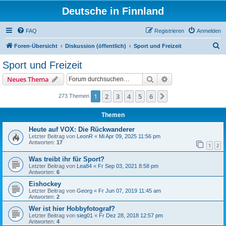
Deutsche in Finnland
FAQ
Registrieren
Anmelden
S
Foren-Übersicht
Diskussion (öffentlich)
Sport und Freizeit
u
Sport und Freizeit
c
Suche
Erweiterte Suche
Neues Thema
h
e
1
2
3
4
5
6
Nächste
273 Themen
Themen
Heute auf VOX: Die Rückwanderer
Letzter Beitrag von
LeonR
«
Mi Apr 09, 2025 11:56 pm
Antworten:
17
1
2
Was treibt ihr für Sport?
Letzter Beitrag von
Lea84
«
Fr Sep 03, 2021 8:58 pm
Antworten:
6
Eishockey
Letzter Beitrag von
Georg
«
Fr Jun 07, 2019 11:45 am
Antworten:
2
Wer ist hier Hobbyfotograf?
Letzter Beitrag von
sieg01
«
Fr Dez 28, 2018 12:57 pm
Antworten:
4