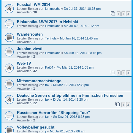
Fussball WM 2014
Letzter Beitrag von
lummelahti
«
Do Jul 31, 2014 10:15 pm
Antworten:
30
1
2
3
Eiskunstlauf-WM 2017 in Helsinki
Letzter Beitrag von
lummelahti
«
Mo Jul 07, 2014 2:12 am
Wanderrouten
Letzter Beitrag von
Tenhola
«
Mo Jun 16, 2014 11:40 am
Antworten:
1
Jukolan viesti
Letzter Beitrag von
lummelahti
«
So Jun 15, 2014 10:15 pm
Antworten:
2
Web-TV
Letzter Beitrag von
Kai84
«
Mo Mär 31, 2014 1:03 pm
Antworten:
42
1
2
3
Mittsommernachtstango
Letzter Beitrag von
fax
«
Mi Mär 12, 2014 5:38 pm
Antworten:
1
Deutsche Serien und Spielfilme im Finnischen Fernsehen
Letzter Beitrag von
fax
«
Di Jan 14, 2014 2:20 pm
Antworten:
22
1
2
Russischer Horrorfilm "Shopping Tour"
Letzter Beitrag von
fax
«
So Dez 01, 2013 8:13 pm
Antworten:
2
Volleyballer gesucht
Letzter Beitrag von
jj
«
Mo Jul 01, 2013 7:06 am