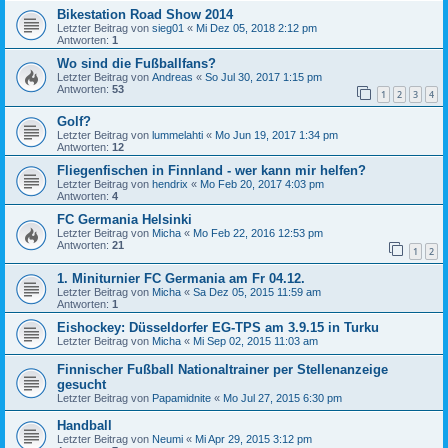
Bikestation Road Show 2014
Letzter Beitrag von
sieg01
«
Mi Dez 05, 2018 2:12 pm
Antworten:
1
Wo sind die Fußballfans?
Letzter Beitrag von
Andreas
«
So Jul 30, 2017 1:15 pm
Antworten:
53
1
2
3
4
Golf?
Letzter Beitrag von
lummelahti
«
Mo Jun 19, 2017 1:34 pm
Antworten:
12
Fliegenfischen in Finnland - wer kann mir helfen?
Letzter Beitrag von
hendrix
«
Mo Feb 20, 2017 4:03 pm
Antworten:
4
FC Germania Helsinki
Letzter Beitrag von
Micha
«
Mo Feb 22, 2016 12:53 pm
Antworten:
21
1
2
1. Miniturnier FC Germania am Fr 04.12.
Letzter Beitrag von
Micha
«
Sa Dez 05, 2015 11:59 am
Antworten:
1
Eishockey: Düsseldorfer EG-TPS am 3.9.15 in Turku
Letzter Beitrag von
Micha
«
Mi Sep 02, 2015 11:03 am
Finnischer Fußball Nationaltrainer per Stellenanzeige
gesucht
Letzter Beitrag von
Papamidnite
«
Mo Jul 27, 2015 6:30 pm
Handball
Letzter Beitrag von
Neumi
«
Mi Apr 29, 2015 3:12 pm