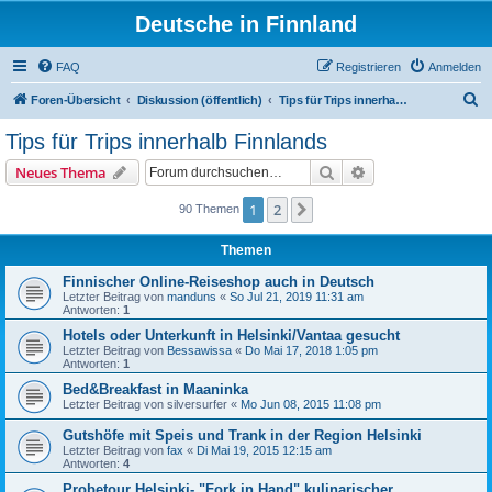
Deutsche in Finnland
FAQ
Registrieren
Anmelden
S
Foren-Übersicht
Diskussion (öffentlich)
Tips für Trips innerhalb Finnlands
u
Tips für Trips innerhalb Finnlands
c
Suche
Erweiterte Suche
Neues Thema
h
e
1
2
Nächste
90 Themen
Themen
Finnischer Online-Reiseshop auch in Deutsch
Letzter Beitrag von
manduns
«
So Jul 21, 2019 11:31 am
Antworten:
1
Hotels oder Unterkunft in Helsinki/Vantaa gesucht
Letzter Beitrag von
Bessawissa
«
Do Mai 17, 2018 1:05 pm
Antworten:
1
Bed&Breakfast in Maaninka
Letzter Beitrag von
silversurfer
«
Mo Jun 08, 2015 11:08 pm
Gutshöfe mit Speis und Trank in der Region Helsinki
Letzter Beitrag von
fax
«
Di Mai 19, 2015 12:15 am
Antworten:
4
Probetour Helsinki- "Fork in Hand" kulinarischer