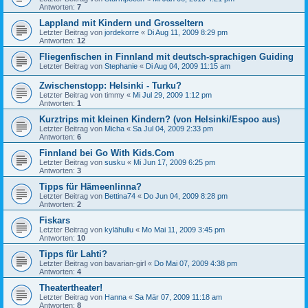
Antworten:
7
Lappland mit Kindern und Grosseltern
Letzter Beitrag von
jordekorre
«
Di Aug 11, 2009 8:29 pm
Antworten:
12
Fliegenfischen in Finnland mit deutsch-sprachigen Guiding
Letzter Beitrag von
Stephanie
«
Di Aug 04, 2009 11:15 am
Zwischenstopp: Helsinki - Turku?
Letzter Beitrag von
timmy
«
Mi Jul 29, 2009 1:12 pm
Antworten:
1
Kurztrips mit kleinen Kindern? (von Helsinki/Espoo aus)
Letzter Beitrag von
Micha
«
Sa Jul 04, 2009 2:33 pm
Antworten:
6
Finnland bei Go With Kids.Com
Letzter Beitrag von
susku
«
Mi Jun 17, 2009 6:25 pm
Antworten:
3
Tipps für Hämeenlinna?
Letzter Beitrag von
Bettina74
«
Do Jun 04, 2009 8:28 pm
Antworten:
2
Fiskars
Letzter Beitrag von
kylähullu
«
Mo Mai 11, 2009 3:45 pm
Antworten:
10
Tipps für Lahti?
Letzter Beitrag von
bavarian-girl
«
Do Mai 07, 2009 4:38 pm
Antworten:
4
Theatertheater!
Letzter Beitrag von
Hanna
«
Sa Mär 07, 2009 11:18 am
Antworten:
8