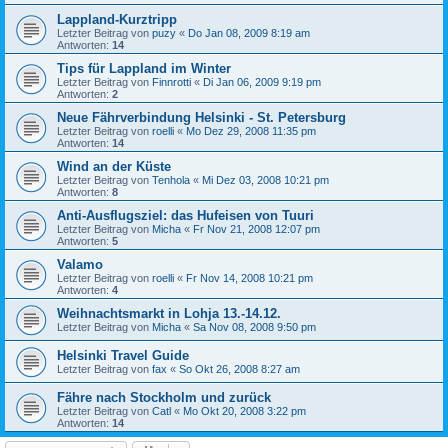
Lappland-Kurztripp
Letzter Beitrag von
puzy
«
Do Jan 08, 2009 8:19 am
Antworten:
14
Tips für Lappland im Winter
Letzter Beitrag von
Finnrotti
«
Di Jan 06, 2009 9:19 pm
Antworten:
2
Neue Fährverbindung Helsinki - St. Petersburg
Letzter Beitrag von
roelli
«
Mo Dez 29, 2008 11:35 pm
Antworten:
14
Wind an der Küste
Letzter Beitrag von
Tenhola
«
Mi Dez 03, 2008 10:21 pm
Antworten:
8
Anti-Ausflugsziel: das Hufeisen von Tuuri
Letzter Beitrag von
Micha
«
Fr Nov 21, 2008 12:07 pm
Antworten:
5
Valamo
Letzter Beitrag von
roelli
«
Fr Nov 14, 2008 10:21 pm
Antworten:
4
Weihnachtsmarkt in Lohja 13.-14.12.
Letzter Beitrag von
Micha
«
Sa Nov 08, 2008 9:50 pm
Helsinki Travel Guide
Letzter Beitrag von
fax
«
So Okt 26, 2008 8:27 am
Fähre nach Stockholm und zurück
Letzter Beitrag von
Catl
«
Mo Okt 20, 2008 3:22 pm
Antworten:
14