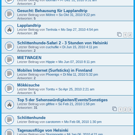
Antworten:
2
Gesucht: Behausung für Lapplandtrip
Letzter Beitrag von
Möhre
«
So Okt 31, 2010 9:22 pm
Antworten:
5
Lapplandtrip
Letzter Beitrag von
Tenhola
«
Mo Sep 27, 2010 4:54 pm
Antworten:
26
1
2
Schlittenhunde-Safari 2 - 3 Stunden von Helsinki
Letzter Beitrag von
cuchuflie
«
Di Jun 15, 2010 4:11 pm
Antworten:
2
MIETWAGEN
Letzter Beitrag von
Hippie
«
Mo Jun 07, 2010 8:11 pm
Mobiles Internet (Surfsticks) in Finnland
Letzter Beitrag von
Phoenigs
«
Di Mai 11, 2010 5:32 pm
Antworten:
2
Mökkisuche
Letzter Beitrag von
Tonttu
«
So Apr 25, 2010 2:21 am
Antworten:
5
Top 5 der Sehenswürdigkeiten/Events/Sonstiges
Letzter Beitrag von
giftfee
«
So Feb 21, 2010 1:58 pm
Antworten:
31
1
2
3
Schlittenhunde
Letzter Beitrag von
carotomm
«
Mo Feb 08, 2010 1:30 pm
Tagesausflüge von Helsinki
Letzter Beitrag von
Sturmpoetin
«
Mi Jan 06, 2010 4:21 pm