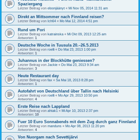
Spaziergang
Letzter Beitrag von
eloonjäänyt
«
Mi Nov 05, 2014 11:31 am
Direkt an Mittsommer nach Finnland reisen?
Letzter Beitrag von
Ich64
«
Mo Mai 12, 2014 4:51 pm
Rund um Pori
Letzter Beitrag von
katrainska
«
Mi Okt 09, 2013 12:25 am
Antworten:
1
Deutsche Woche in Tuusula 20.–26.5.2013
Letzter Beitrag von
roelli
«
Do Mai 23, 2013 1:00 pm
Antworten:
1
Juhannus in der Blockhütte geniessen?
Letzter Beitrag von
Jackie
«
Do Mai 23, 2013 9:34 am
Antworten:
3
Heute Restaurant day
Letzter Beitrag von
fax
«
Sa Mai 18, 2013 8:28 pm
Antworten:
1
Autofahrt von Deutschland über Tallin nach Helsinki
Letzter Beitrag von
roelli
«
Mo Apr 29, 2013 10:50 pm
Antworten:
4
Erste Reise nach Lappland
Letzter Beitrag von
ahtak1
«
Mi Apr 10, 2013 2:37 pm
Antworten:
10
Fuer 10 Euro Sonnabends mit dem Zug durch ganz Finnland
Letzter Beitrag von
manduns
«
Mo Apr 08, 2013 11:20 pm
Antworten:
4
Von Nuorgam nach Sevettijärvi