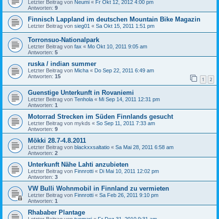
Letzter Beitrag von
Neumi
«
Fr Okt 12, 2012 4:00 pm
Antworten:
9
Finnisch Lappland im deutschen Mountain Bike Magazin
Letzter Beitrag von
sieg01
«
Sa Okt 15, 2011 1:51 pm
Torronsuo-Nationalpark
Letzter Beitrag von
fax
«
Mo Okt 10, 2011 9:05 am
Antworten:
5
ruska / indian summer
Letzter Beitrag von
Micha
«
Do Sep 22, 2011 6:49 am
Antworten:
15
1
2
Guenstige Unterkunft in Rovaniemi
Letzter Beitrag von
Tenhola
«
Mi Sep 14, 2011 12:31 pm
Antworten:
1
Motorrad Strecken im Süden Finnlands gesucht
Letzter Beitrag von
mykds
«
So Sep 11, 2011 7:33 am
Antworten:
9
Mökki 28.7-4.8.2011
Letzter Beitrag von
blackxxsaltatio
«
Sa Mai 28, 2011 6:58 am
Antworten:
2
Unterkunft Nähe Lahti anzubieten
Letzter Beitrag von
Finnrotti
«
Di Mai 10, 2011 12:02 pm
Antworten:
3
VW Bulli Wohnmobil in Finnland zu vermieten
Letzter Beitrag von
Finnrotti
«
Sa Feb 26, 2011 9:10 pm
Antworten:
1
Rhababer Plantage
Letzter Beitrag von
tuomari
«
Fr Dez 31, 2010 9:31 am