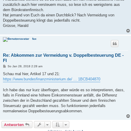
zusätzlich auch hier versteuern muss, so lese ich es wenigstens aus
dem Bürokratenfinnisch.
Hat jemand von Euch da einen Durchblick? Nach Vermeidung von
Doppelbesteuerung klingt das jedenfalls nicht.
Grüsse, Harald
fax
Re: Abkommen zur Vermeidung v. Doppelbesteuerung DE -
FI
B
So Jan 28, 2018 2:28 am
e
i
Schau mal hier, Artikel 17 und 21:
t
https://www.bundesfinanzministerium.de/ ... 1BCB404870
r
a
g
Ich habe das nur kurz überflogen, aber würde es so interpretieren, dass,
falls in Finnland eine höhere Einkommensteuer anfällt, die Differenz
zwischen der in Deutschland gezahlten Steuer und dem finnischen
Steuersatz gezahlt werden muss. So funktionieren jedenfalls
normalerweise Doppelbesteuerungsabkommen.
Antworten