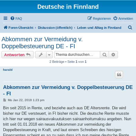
Deutsche in Finnland
FAQ
Registrieren
Anmelden
S
Foren-Übersicht
Diskussion (öffentlich)
Leben und Alltag in Finnland
u
Abkommen zur Vermeidung v.
c
Doppelbesteuerung DE - FI
h
Suche
Erweiterte
Antworten
e
2 Beiträge • Seite
1
von
1
harald
Abkommen zur Vermeidung v. Doppelbesteuerung DE
- FI
B
Mo Jan 22, 2018 1:23 pm
e
i
Bin seit 2015 in Rente, und beziehe auch aus DE Altersrente. Die wird
t
bisher nur DE versteuert, in FI bisher nicht. Die deutsche Rente musste
r
a
ich hier nur wegen sairausvakuutuksen sairaanhoitumaksu angeben. Nun
g
tritt seit 01.01.2018 ein neues Abkommen zur vermeidung der
Doppelbesteuerung in Kraft, und laut einem Schreiben des hiesigen
Finanzamtes scheint es so zu sein dass ich nun meine deutsche Rente