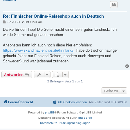
Re: Finnischer Online-Reiseshop auch in Deutsch
B
So Jul 21, 2019 11:31 am
e
i
Danke für den Tipp! Die Seite macht einen sehr guten Eindruck. Ich
t
werde Sie mir mal genauer ansehen.
r
a
g
Ansonsten kann ich auch noch diese hier empfehlen:
https://www.skandinavientrips.de/finnland/
. Habe dort schon häufiger
gebucht (nicht nur Finnland-Reisen, sondern auch Norwegen und
Schweden) und war jedesmal zufrieden.
Antworten
2 Beiträge • Seite
1
von
1
Gehe zu
Foren-Übersicht
Alle Cookies löschen
Alle Zeiten sind
UTC+03:00
Powered by
phpBB
® Forum Software © phpBB Limited
Deutsche Übersetzung durch
phpBB.de
Datenschutz
|
Nutzungsbedingungen