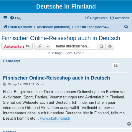
Deutsche in Finnland
FAQ
Registrieren
Anmelden
S
Foren-Übersicht
Diskussion (öffentlich)
Tips für Trips innerhalb Finnlands
u
Finnischer Online-Reiseshop auch in Deutsch
c
Suche
Erweiterte
Antworten
h
2 Beiträge • Seite
1
von
1
e
eloonjäänyt
Finnischer Online-Reiseshop auch in Deutsch
B
Mi Sep 17, 2014 11:15 pm
e
i
Hallo. Es gibt von einer Finnin einen neuen Onlineshop zum Buchen von
t
Aktivitäten, Sport, Parties, Veranstaltungen und Aktivurlaub in Finnland.
r
a
Sie hat die Webseite auch auf Deutsch. Ich finde, sie hat ein paar
g
interessante Orte und Aktivitäten ausgewählt. Vielleicht ist etwas
Interessantes dabei auch für andere Deutsche hier in Finnland, falls mal
Besuch kommt etc. :
www.skafur-tour.fi
manduns