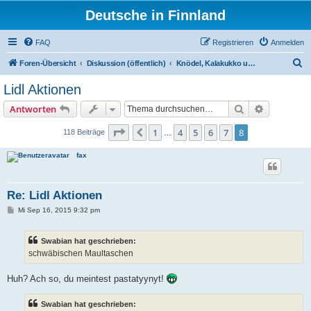
Deutsche in Finnland
FAQ
Registrieren
Anmelden
S
Foren-Übersicht
Diskussion (öffentlich)
Knödel, Kalakukko und Koskenkorva
u
Lidl Aktionen
c
Suche
Erweiterte
Antworten
h
e
Seite
8
von
8
1
4
5
6
7
8
Vorherige
118 Beiträge
…
fax
Re: Lidl Aktionen
B
Mi Sep 16, 2015 9:32 pm
e
i
t
Swabian hat geschrieben:
r
a
schwäbischen Maultaschen
g
Huh? Ach so, du meintest pastatyynyt!
Swabian hat geschrieben: