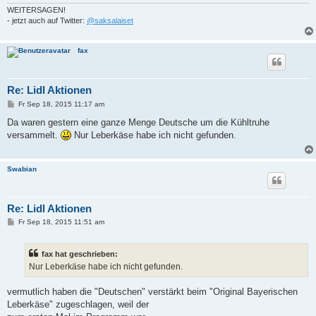
WEITERSAGEN!
- jetzt auch auf Twitter:
@saksalaiset
fax
Re: Lidl Aktionen
B
Fr Sep 18, 2015 11:17 am
e
i
Da waren gestern eine ganze Menge Deutsche um die Kühltruhe
t
versammelt.
Nur Leberkäse habe ich nicht gefunden.
r
a
g
Swabian
Re: Lidl Aktionen
B
Fr Sep 18, 2015 11:51 am
e
i
t
fax hat geschrieben:
r
a
Nur Leberkäse habe ich nicht gefunden.
g
vermutlich haben die "Deutschen" verstärkt beim "Original Bayerischen
Leberkäse" zugeschlagen, weil der