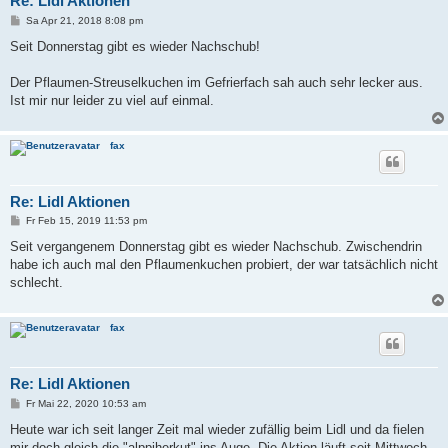
Re: Lidl Aktionen
B
Sa Apr 21, 2018 8:08 pm
e
i
Seit Donnerstag gibt es wieder Nachschub!
t
r
a
Der Pflaumen-Streuselkuchen im Gefrierfach sah auch sehr lecker aus.
g
Ist mir nur leider zu viel auf einmal.
fax
Re: Lidl Aktionen
B
Fr Feb 15, 2019 11:53 pm
e
i
Seit vergangenem Donnerstag gibt es wieder Nachschub. Zwischendrin
t
habe ich auch mal den Pflaumenkuchen probiert, der war tatsächlich nicht
r
a
schlecht.
g
fax
Re: Lidl Aktionen
B
Fr Mai 22, 2020 10:53 am
e
i
Heute war ich seit langer Zeit mal wieder zufällig beim Lidl und da fielen
t
mir doch gleich die "alppiherkut" ins Auge. Die Aktion läuft seit Mittwoch,