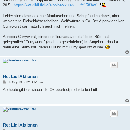
r
a
20.5.:
https://www.lidl.fi/fi/c/alppiherkkujen ... t/c1583/w1
g
Leider sind diesmal keine Maultaschen und Schupfnudeln dabei, aber
wenigstens Fleischkäsescheiben, Weißwürste & Co. Der Alpenklassiker
Currywurst darf natürlich auch nicht fehlen.
Apropos Currywurst, eines der "lounasravintolat" beim Büro hat
gelegentlich "Currywurst" (auch so geschrieben) im Angebot - das ist
dann eine Bratwurst, deren Füllung mit Curry gewürzt wurde.
fax
Re: Lidl Aktionen
B
Do Sep 09, 2021 4:51 pm
e
i
Ab heute gibt es wieder die Oktoberfestprodukte bei Lidl.
t
r
a
g
fax
Re: Lidl Aktionen