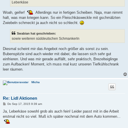
Leberkäse
Woah, geifer!
Allerdings nur in fertigen Scheiben. Naja, man nimmt
halt, was man kriegen kann. So ein Fleischkäsweckle mit gschmälzten
Zwiebeln schmeckt ja auch nicht so schlecht.
Swabian hat geschrieben:
sowie weiteren süddeutschen Schmankerln
Diesmal scheint mir das Angebot noch größer als sonst zu sein.
Bubenspitzle sind auch wieder mit dabei; die lassen sich sehr gut
einfrieren. Und was mir gerade auffällt, sehr praktisch, Brezelteiglinge
zum Aufbacken! Moment, ich muss mal kurz unseren Tiefkühlschrank
leer räumen.
Micha
Re: Lidl Aktionen
B
Do Sep 17, 2015 9:39 am
e
i
Ja, Leberkäse sowohl grob als auch fein! Leider passt mit in die Arbeit
t
erstmal nicht so viel. Muß ich später nochmal mit dem Auto kommen...
r
a
g