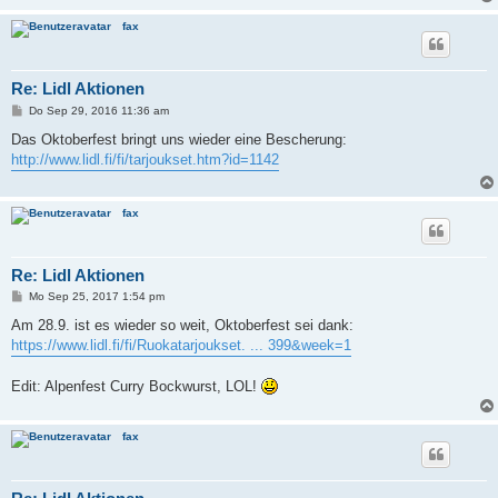
g
fax
Re: Lidl Aktionen
B
Do Sep 29, 2016 11:36 am
e
i
Das Oktoberfest bringt uns wieder eine Bescherung:
t
http://www.lidl.fi/fi/tarjoukset.htm?id=1142
r
a
g
fax
Re: Lidl Aktionen
B
Mo Sep 25, 2017 1:54 pm
e
i
Am 28.9. ist es wieder so weit, Oktoberfest sei dank:
t
https://www.lidl.fi/fi/Ruokatarjoukset. ... 399&week=1
r
a
g
Edit: Alpenfest Curry Bockwurst, LOL!
fax