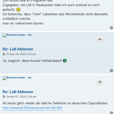
zum ersten Mal im Programm war.
Zugegeben, bei Lidl in Haukipudas habe ich auch erstmal an mich
gedacht.
Ich befürchte, dass "mein" Leberkäse das Wochenende nicht übersteht,
schließlich möchte
man nix verkommen lassen.
fax
Re: Lidl Aktionen
B
Fr Sep 18, 2015 1:11 pm
e
i
Ja, tragisch, diese kurzen Verfallsdaten!
t
r
a
g
fax
Re: Lidl Aktionen
B
Do Apr 07, 2016 1:20 pm
e
i
Ab heute gibt's wieder die übliche Selektion an deutschen Spezialitäten:
t
http://www.lidl.fi/fi/tarjoukset.htm?id=952
r
a