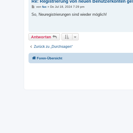
Re: Registrierung von neuen Benutzerkonten ges
B
von
fax
»
Do Jul 18, 2024 7:29 pm
e
i
So, Neuregistrierungen sind wieder möglich!
t
r
a
g
Antworten
Zurück zu „Durchsagen“
Foren-Übersicht