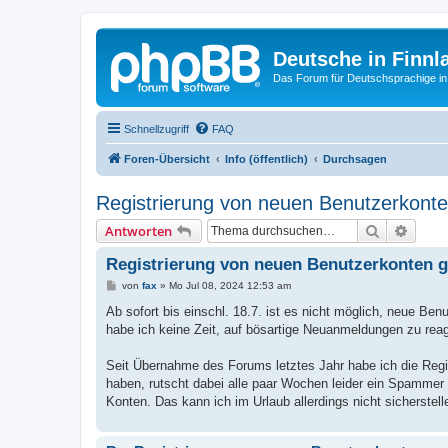
Deutsche in Finnl
Das Forum für Deutschsprachige in
Schnellzugriff
FAQ
Foren-Übersicht
Info (öffentlich)
Durchsagen
Registrierung von neuen Benutzerkonte
Suche
Erweit
Antworten
Registrierung von neuen Benutzerkonten ge
B
von
fax
»
Mo Jul 08, 2024 12:53 am
e
i
Ab sofort bis einschl. 18.7. ist es nicht möglich, neue Ben
t
habe ich keine Zeit, auf bösartige Neuanmeldungen zu reagi
r
a
g
Seit Übernahme des Forums letztes Jahr habe ich die Regis
haben, rutscht dabei alle paar Wochen leider ein Spammer d
Konten. Das kann ich im Urlaub allerdings nicht sicherstell