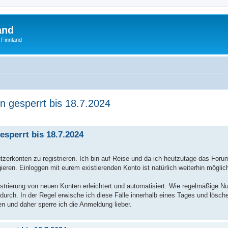
and
 Finnland
n gesperrt bis 18.7.2024
erte Suche
sperrt bis 18.7.2024
utzerkonten zu registrieren. Ich bin auf Reise und da ich heutzutage das Forum
eren. Einloggen mit eurem existierenden Konto ist natürlich weiterhin möglic
trierung von neuen Konten erleichtert und automatisiert. Wie regelmäßige Nu
urch. In der Regel erwische ich diese Fälle innerhalb eines Tages und lösche
en und daher sperre ich die Anmeldung lieber.