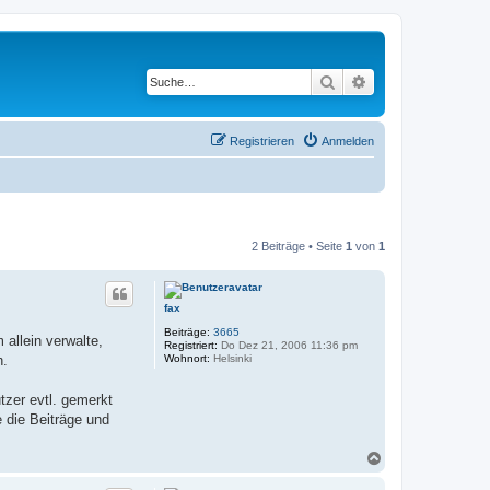
Suche
Erweiterte Suche
Registrieren
Anmelden
2 Beiträge • Seite
1
von
1
fax
Beiträge:
3665
 allein verwalte,
Registriert:
Do Dez 21, 2006 11:36 pm
Wohnort:
Helsinki
h.
tzer evtl. gemerkt
 die Beiträge und
N
a
c