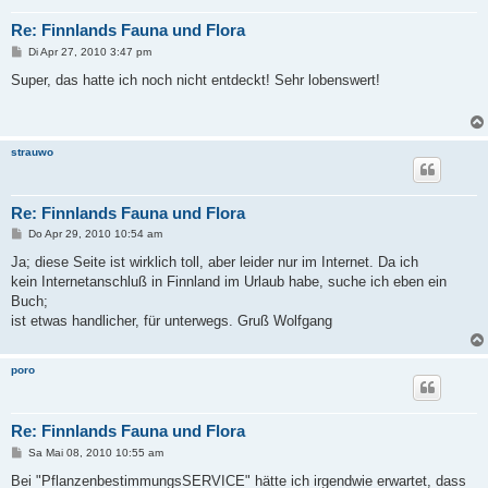
Re: Finnlands Fauna und Flora
B
Di Apr 27, 2010 3:47 pm
e
i
Super, das hatte ich noch nicht entdeckt! Sehr lobenswert!
t
r
a
g
strauwo
Re: Finnlands Fauna und Flora
B
Do Apr 29, 2010 10:54 am
e
i
Ja; diese Seite ist wirklich toll, aber leider nur im Internet. Da ich
t
kein Internetanschluß in Finnland im Urlaub habe, suche ich eben ein
r
a
Buch;
g
ist etwas handlicher, für unterwegs. Gruß Wolfgang
poro
Re: Finnlands Fauna und Flora
B
Sa Mai 08, 2010 10:55 am
e
i
Bei "PflanzenbestimmungsSERVICE" hätte ich irgendwie erwartet, dass