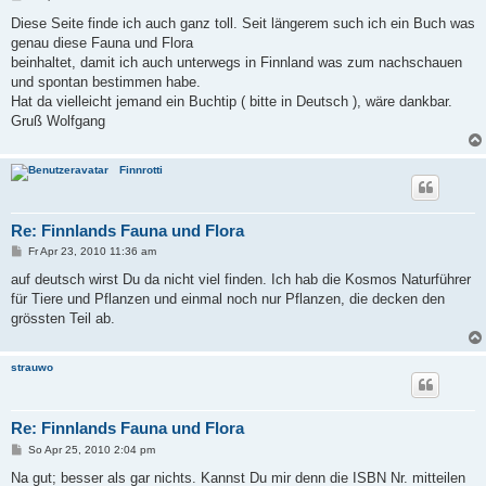
e
i
Diese Seite finde ich auch ganz toll. Seit längerem such ich ein Buch was
t
genau diese Fauna und Flora
r
a
beinhaltet, damit ich auch unterwegs in Finnland was zum nachschauen
g
und spontan bestimmen habe.
Hat da vielleicht jemand ein Buchtip ( bitte in Deutsch ), wäre dankbar.
Gruß Wolfgang
Finnrotti
Re: Finnlands Fauna und Flora
B
Fr Apr 23, 2010 11:36 am
e
i
auf deutsch wirst Du da nicht viel finden. Ich hab die Kosmos Naturführer
t
für Tiere und Pflanzen und einmal noch nur Pflanzen, die decken den
r
a
grössten Teil ab.
g
strauwo
Re: Finnlands Fauna und Flora
B
So Apr 25, 2010 2:04 pm
e
i
Na gut; besser als gar nichts. Kannst Du mir denn die ISBN Nr. mitteilen