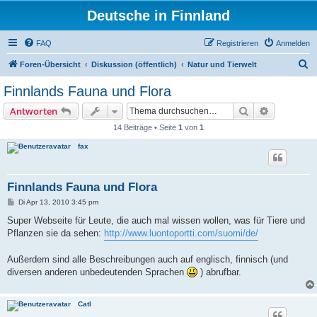
Deutsche in Finnland
FAQ
Registrieren
Anmelden
S
Foren-Übersicht
Diskussion (öffentlich)
Natur und Tierwelt
u
Finnlands Fauna und Flora
c
Suche
Erweiterte
Antworten
h
14 Beiträge • Seite
1
von
1
e
fax
Finnlands Fauna und Flora
B
Di Apr 13, 2010 3:45 pm
e
i
Super Webseite für Leute, die auch mal wissen wollen, was für Tiere und
t
Pflanzen sie da sehen:
http://www.luontoportti.com/suomi/de/
r
a
g
Außerdem sind alle Beschreibungen auch auf englisch, finnisch (und
diversen anderen unbedeutenden Sprachen
) abrufbar.
Catl