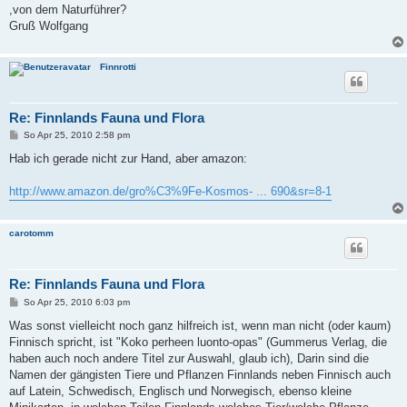
t
,von dem Naturführer?
r
a
Gruß Wolfgang
g
Finnrotti
Re: Finnlands Fauna und Flora
B
So Apr 25, 2010 2:58 pm
e
i
Hab ich gerade nicht zur Hand, aber amazon:
t
r
a
http://www.amazon.de/gro%C3%9Fe-Kosmos- ... 690&sr=8-1
g
carotomm
Re: Finnlands Fauna und Flora
B
So Apr 25, 2010 6:03 pm
e
i
Was sonst vielleicht noch ganz hilfreich ist, wenn man nicht (oder kaum)
t
Finnisch spricht, ist "Koko perheen luonto-opas" (Gummerus Verlag, die
r
a
haben auch noch andere Titel zur Auswahl, glaub ich), Darin sind die
g
Namen der gängisten Tiere und Pflanzen Finnlands neben Finnisch auch
auf Latein, Schwedisch, Englisch und Norwegisch, ebenso kleine