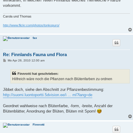
Minikarten, in welchen Teilen Finnlands welches Tier/welche Pflanze
vorkommt.
Carola und Thomas
http://www.flickr.com/photos/tonkopuro/
fax
Re: Finnlands Fauna und Flora
B
Mo Apr 26, 2010 12:00 am
e
i
t
Finnrotti hat geschrieben:
r
a
Hilfreich wäre noch die Pflanzen nach Blütenfarben zu ordnen
g
Jibbet doch, siehe den Abschnitt zur Pflanzenbestimmung:
http://suomi.luontoportti.5dvision.ee/i ... ml?lang=de
Geordnet wahlweise nach Blütenfarbe, -form, -breite, Anzahl der
Blütenblätter, Anordnung der Blüten, Blüten mit Sporn!
Finnrotti