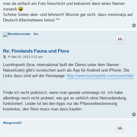
t
man da einfach ein Foto hinschickt und bekommt dann einen Namen
r
a
zurueck
g
Schöne Seiten aber -und lehrreich! Wusste gar nicht, dass mesimarja auf
Deutsch Allackerbeere heisst ^^
fax
Re: Finnlands Fauna und Flora
B
Fr Mai 03, 2013 2:11 pm
e
i
Luonttoportti (bzw. international läuft der Dienst unter dem Namen
t
NatureGate) gibt's inzwischen auch als App für Android und iPhone. Die
r
a
Links dazu sind auf der Homepage:
http://www.luontoportti.com/suomi/de/
g
.
Finde ich recht praktisch, wenn man gerade unterwegs ist. Ich habe
allerdings noch nicht probiert, wie gut es wirklich ohne Netzanbindung
funktioniert. Leider ist bei den Apps nur die Pflanzenbestimmung
kostenlos, den Rest muss man dazu kaufen.
Morgenrot23