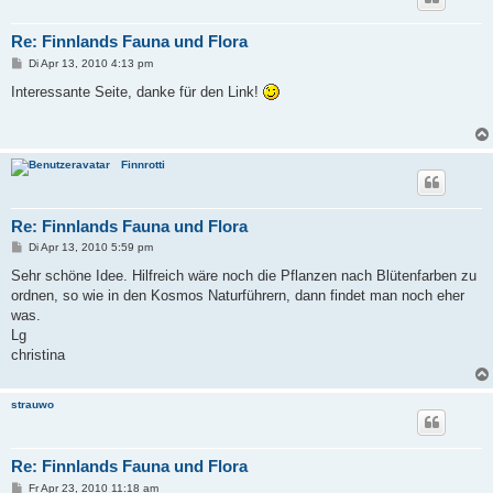
Re: Finnlands Fauna und Flora
B
Di Apr 13, 2010 4:13 pm
e
i
Interessante Seite, danke für den Link!
t
r
a
g
Finnrotti
Re: Finnlands Fauna und Flora
B
Di Apr 13, 2010 5:59 pm
e
i
Sehr schöne Idee. Hilfreich wäre noch die Pflanzen nach Blütenfarben zu
t
ordnen, so wie in den Kosmos Naturführern, dann findet man noch eher
r
a
was.
g
Lg
christina
strauwo
Re: Finnlands Fauna und Flora
B
Fr Apr 23, 2010 11:18 am