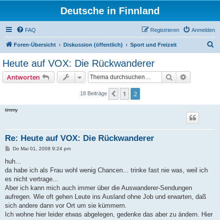
Deutsche in Finnland
FAQ
Registrieren
Anmelden
S
Foren-Übersicht
Diskussion (öffentlich)
Sport und Freizeit
u
Heute auf VOX: Die Rückwanderer
c
Suche
Erweiterte
Antworten
h
e
1
2
Vorherige
18 Beiträge
timmy
Re: Heute auf VOX: Die Rückwanderer
B
Do Mai 01, 2008 9:24 pm
e
i
huh...
t
da habe ich als Frau wohl wenig Chancen... trinke fast nie was, weil ich
r
a
es nicht vertrage...
g
Aber ich kann mich auch immer über die Auswanderer-Sendungen
aufregen. Wie oft gehen Leute ins Ausland ohne Job und erwarten, daß
sich andere dann vor Ort um sie kümmern.
Ich wohne hier leider etwas abgelegen, gedenke das aber zu ändern. Hier