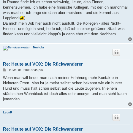
in Rauma finde ich es schon schwierig, Leute, also Finnen,
kennenzulernen. Ich habe eine finnische Kollegen, mit der ich manchmal
was mache - ich frage sie dann aber meistens - und die kommt aus
Lappland
)
Da mich mein Job hier auch nicht ausfüllt, die Kollegen - alles Nicht-
Finnen - unmöglich sind, hoffe ich, daß ich in einer größeren Stadt was
finden kann und vielleicht klappt's ja dann eher mit dem Nachbarn...
Tenhola
Re: Heute auf VOX: Die Rückwanderer
B
Do Mai 01, 2008 9:35 pm
e
i
Wenn man will findet man nach meiner Erfahrung mehr Kontakte in
t
kleineren Orten. Man ist ja meist selbst schon bekannt wie ein bunter
r
a
Hund und muss halt schon selbst auf die Leute zugehen. In einem
g
städtischen Wohnblock ist doch alles sehr anonym und man sieht kaum
jemanden.
LeonR
Re: Heute auf VOX: Die Rückwanderer