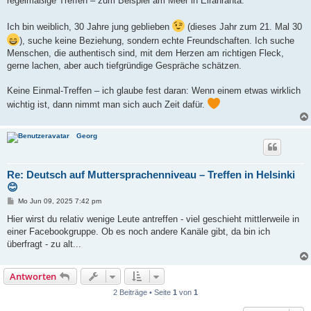
regelmäßige Treffen – zum Beispiel am Meer in Eiranranta.
Ich bin weiblich, 30 Jahre jung geblieben
(dieses Jahr zum 21. Mal 30
), suche keine Beziehung, sondern echte Freundschaften. Ich suche
Menschen, die authentisch sind, mit dem Herzen am richtigen Fleck,
gerne lachen, aber auch tiefgründige Gespräche schätzen.
Keine Einmal-Treffen – ich glaube fest daran: Wenn einem etwas wirklich
wichtig ist, dann nimmt man sich auch Zeit dafür.
Georg
Re: Deutsch auf Muttersprachenniveau – Treffen in Helsinki
😊
B
Mo Jun 09, 2025 7:42 pm
e
i
Hier wirst du relativ wenige Leute antreffen - viel geschieht mittlerweile in
t
einer Facebookgruppe. Ob es noch andere Kanäle gibt, da bin ich
r
a
überfragt - zu alt...
g
Antworten
2 Beiträge • Seite
1
von
1