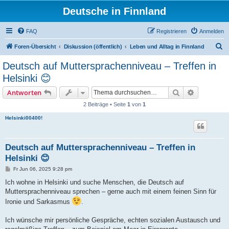
Deutsche in Finnland
FAQ
Registrieren
Anmelden
S
Foren-Übersicht
Diskussion (öffentlich)
Leben und Alltag in Finnland
u
Deutsch auf Muttersprachenniveau – Treffen in
c
Helsinki 😊
h
Suche
Erweiterte
Antworten
e
2 Beiträge • Seite
1
von
1
Helsinki00400!
Deutsch auf Muttersprachenniveau – Treffen in
Helsinki 😊
B
Fr Jun 06, 2025 9:28 pm
e
i
Ich wohne in Helsinki und suche Menschen, die Deutsch auf
t
Muttersprachenniveau sprechen – gerne auch mit einem feinen Sinn für
r
a
Ironie und Sarkasmus
.
g
Ich wünsche mir persönliche Gespräche, echten sozialen Austausch und