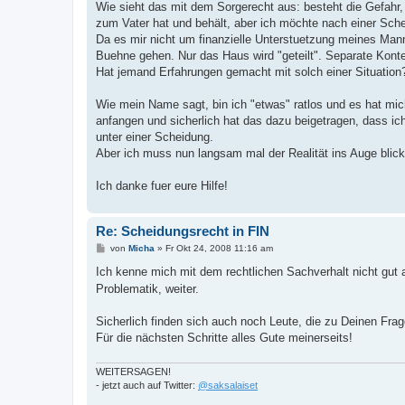
Wie sieht das mit dem Sorgerecht aus: besteht die Gefahr,
zum Vater hat und behält, aber ich möchte nach einer Sche
Da es mir nicht um finanzielle Unterstuetzung meines Mann
Buehne gehen. Nur das Haus wird "geteilt". Separate Kont
Hat jemand Erfahrungen gemacht mit solch einer Situation
Wie mein Name sagt, bin ich "etwas" ratlos und es hat mic
anfangen und sicherlich hat das dazu beigetragen, dass ic
unter einer Scheidung.
Aber ich muss nun langsam mal der Realität ins Auge blicke
Ich danke fuer eure Hilfe!
Re: Scheidungsrecht in FIN
B
von
Micha
»
Fr Okt 24, 2008 11:16 am
e
i
Ich kenne mich mit dem rechtlichen Sachverhalt nicht gut au
t
Problematik, weiter.
r
a
g
Sicherlich finden sich auch noch Leute, die zu Deinen Fr
Für die nächsten Schritte alles Gute meinerseits!
WEITERSAGEN!
- jetzt auch auf Twitter:
@saksalaiset