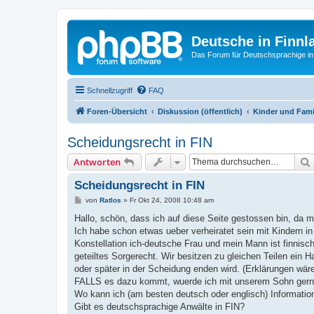
Deutsche in Finnl
Das Forum für Deutschsprachige in
Schnellzugriff
FAQ
Foren-Übersicht
Diskussion (öffentlich)
Kinder und Fami
Scheidungsrecht in FIN
Antworten
Scheidungsrecht in FIN
B
von
Ratlos
»
Fr Okt 24, 2008 10:48 am
e
i
Hallo, schön, dass ich auf diese Seite gestossen bin, da mi
t
Ich habe schon etwas ueber verheiratet sein mit Kindern i
r
a
Konstellation ich-deutsche Frau und mein Mann ist finnisc
g
geteiltes Sorgerecht. Wir besitzen zu gleichen Teilen ein
oder später in der Scheidung enden wird. (Erklärungen wäre
FALLS es dazu kommt, wuerde ich mit unserem Sohn gern 
Wo kann ich (am besten deutsch oder englisch) Informat
Gibt es deutschsprachige Anwälte in FIN?