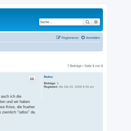
Suche
Erweiterte Suche
Registrieren
Anmelden
7 Beiträge • Seite
1
von
1
Ratlos
Beiträge:
1
Registriert:
Mo Okt 20, 2008 9:29 am
 auch ich die
ften und wir haben
se Krise, die frueher
 ziemlich "ratlos" da.