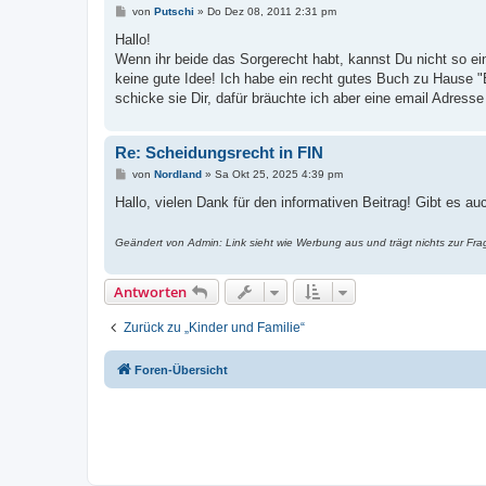
B
von
Putschi
»
Do Dez 08, 2011 2:31 pm
e
i
Hallo!
t
Wenn ihr beide das Sorgerecht habt, kannst Du nicht so e
r
a
keine gute Idee! Ich habe ein recht gutes Buch zu Hause 
g
schicke sie Dir, dafür bräuchte ich aber eine email Adresse 
Re: Scheidungsrecht in FIN
B
von
Nordland
»
Sa Okt 25, 2025 4:39 pm
e
i
Hallo, vielen Dank für den informativen Beitrag! Gibt es a
t
r
a
Geändert von Admin: Link sieht wie Werbung aus und trägt nichts zur Frage
g
Antworten
Zurück zu „Kinder und Familie“
Foren-Übersicht