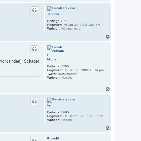
a
c
h
Tenhola
o
b
Beiträge:
877
e
Registriert:
Mi Jan 30, 2008 1:09 pm
n
Wohnort:
Hämeenlinna
N
a
c
h
o
b
Micha
nicht finden). Schade!
e
Beiträge:
3265
n
Registriert:
Do Sep 28, 2006 10:14 pm
Twitter:
@saksalaiset
Wohnort:
Helsinki
N
a
c
h
fax
o
b
Beiträge:
3665
e
Registriert:
Do Dez 21, 2006 11:36 pm
n
Wohnort:
Helsinki
N
a
c
Putschi
h