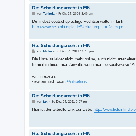
Re: Scheidungsrecht in FIN
B
von
Tenhola
»
Fr Okt 24, 2008 3:40 pm
e
i
Du findest deutschsprachige Rechtsanwälte im Link.
t
http://www.helsinki.diplo.de/Vertretung ... =Daten.pdf
r
a
g
Re: Scheidungsrecht in FIN
B
von
Micha
»
So Dez 04, 2011 12:45 pm
e
i
Die Liste ist leider nicht mehr online, auch nicht unter ei
t
Immerhin findet man Anwälte wenn man beispielsweise "Anwa
r
a
g
WEITERSAGEN!
- jetzt auch auf Twitter:
@saksalaiset
Re: Scheidungsrecht in FIN
B
von
fax
»
So Dez 04, 2011 9:07 pm
e
i
Hier ist der aktuelle Link zur Liste:
http://www.helsinki.diplo
t
r
a
g
Re: Scheidungsrecht in FIN