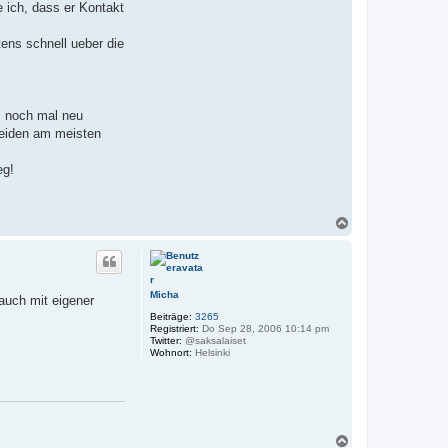
 ich, dass er Kontakt
ens schnell ueber die
s noch mal neu
 leiden am meisten
eg!
N
a
c
h
o
b
Micha
auch mit eigener
e
Beiträge:
3265
n
Registriert:
Do Sep 28, 2006 10:14 pm
Twitter:
@saksalaiset
Wohnort:
Helsinki
N