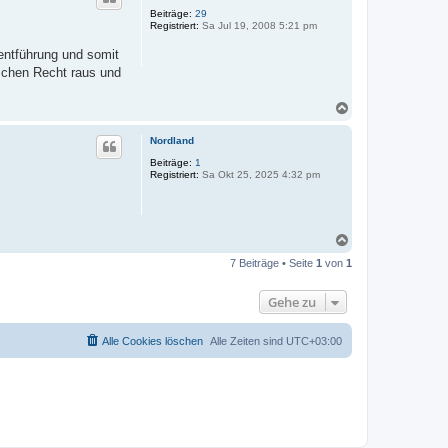
o
Beiträge:
29
Registriert:
Sa Jul 19, 2008 5:21 pm
b
e
entführung und somit
n
ischen Recht raus und
N
a
c
Nordland
h
o
Beiträge:
1
Registriert:
Sa Okt 25, 2025 4:32 pm
b
e
n
N
a
7 Beiträge • Seite
1
von
1
c
h
o
Gehe zu
b
e
n
Alle Cookies löschen
Alle Zeiten sind
UTC+03:00