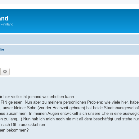
and
 Finnland
lie
Suche
Erweiterte Suche
r hier vielleicht jemand weiterhelfen kann.
n FIN gelesen. Nun aber zu meinem persönlichen Problem: wie viele hier, habe
h, unser kleiner Sohn (vor der Hochzeit geboren) hat beide Staatsbuergerscha
 Haus zusammen. In meinen Augen entwickelt sich unsere Ehe in eine ausweglo
n zu lang...) Nun hab ich mich noch nie mit all dem beschäftigt und stehe nun
nach Dtl. zurueckkehren.
ionen bekommen?