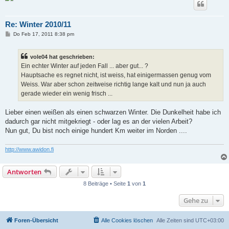
Re: Winter 2010/11
B
Do Feb 17, 2011 8:38 pm
e
i
t
vole04 hat geschrieben:
r
a
Ein echter Winter auf jeden Fall ... aber gut... ?
g
Hauptsache es regnet nicht, ist weiss, hat einigermassen genug vom
Weiss. War aber schon zeitweise richtig lange kalt und nun ja auch
gerade wieder ein wenig frisch ...
Lieber einen weißen als einen schwarzen Winter. Die Dunkelheit habe ich
dadurch gar nicht mitgekriegt - oder lag es an der vielen Arbeit?
Nun gut, Du bist noch einige hundert Km weiter im Norden ....
http://www.awidon.fi
Antworten
8 Beiträge • Seite
1
von
1
Gehe zu
Foren-Übersicht
Alle Cookies löschen
Alle Zeiten sind
UTC+03:00