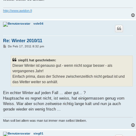
http://www.awidon.fi
vole04
Re: Winter 2010/11
B
Do Feb 17, 2011 8:32 pm
e
i
t
sieg01 hat geschrieben:
r
a
Dieser Winter ist genauso gut - wenn nicht sogar besser - als
g
vergangenes Jahr!
Einfach prima, dass der Schnee zwischenzeitlich nicht getaut ist und
das Wetter weiter so anhält.
Ein echter Winter auf jeden Fall ... aber gut... ?
Hauptsache es regnet nicht, ist weiss, hat einigermassen genug vom
Weiss. War aber schon zeitweise richtig lange kalt und nun ja auch
gerade wieder ein wenig frisch ...
Man soll bei allem was man tut immer man selbst bleiben.
sieg01