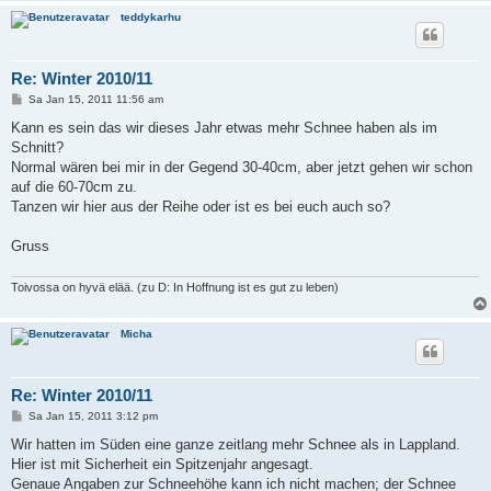
teddykarhu
Re: Winter 2010/11
B
Sa Jan 15, 2011 11:56 am
e
i
Kann es sein das wir dieses Jahr etwas mehr Schnee haben als im
t
Schnitt?
r
a
Normal wären bei mir in der Gegend 30-40cm, aber jetzt gehen wir schon
g
auf die 60-70cm zu.
Tanzen wir hier aus der Reihe oder ist es bei euch auch so?
Gruss
Toivossa on hyvä elää. (zu D: In Hoffnung ist es gut zu leben)
Micha
Re: Winter 2010/11
B
Sa Jan 15, 2011 3:12 pm
e
i
Wir hatten im Süden eine ganze zeitlang mehr Schnee als in Lappland.
t
Hier ist mit Sicherheit ein Spitzenjahr angesagt.
r
a
Genaue Angaben zur Schneehöhe kann ich nicht machen; der Schnee