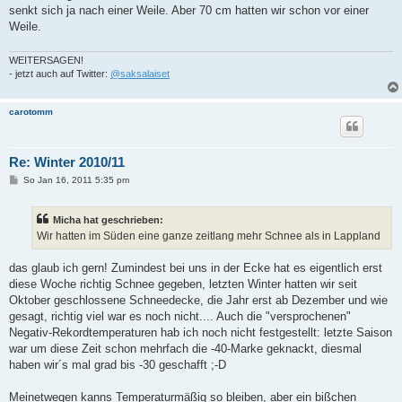
g
senkt sich ja nach einer Weile. Aber 70 cm hatten wir schon vor einer
Weile.
WEITERSAGEN!
- jetzt auch auf Twitter:
@saksalaiset
carotomm
Re: Winter 2010/11
B
So Jan 16, 2011 5:35 pm
e
i
t
Micha hat geschrieben:
r
a
Wir hatten im Süden eine ganze zeitlang mehr Schnee als in Lappland
g
das glaub ich gern! Zumindest bei uns in der Ecke hat es eigentlich erst
diese Woche richtig Schnee gegeben, letzten Winter hatten wir seit
Oktober geschlossene Schneedecke, die Jahr erst ab Dezember und wie
gesagt, richtig viel war es noch nicht.... Auch die "versprochenen"
Negativ-Rekordtemperaturen hab ich noch nicht festgestellt: letzte Saison
war um diese Zeit schon mehrfach die -40-Marke geknackt, diesmal
haben wir´s mal grad bis -30 geschafft ;-D
Meinetwegen kanns Temperaturmäßig so bleiben, aber ein bißchen