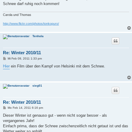
Schnee darf ruhig noch kommen!
Carola und Thomas
http://www.flickr.com/photos/tonkopuro/
Tenhola
Re: Winter 2010/11
B
Mi Feb 09, 2011 1:33 pm
e
i
Hier
ein Film über den Kampf von Helsinki mit dem Schnee.
t
r
a
g
sieg01
Re: Winter 2010/11
B
Mo Feb 14, 2011 6:16 pm
e
i
Dieser Winter ist genauso gut - wenn nicht sogar besser - als
t
vergangenes Jahr!
r
a
Einfach prima, dass der Schnee zwischenzeitlich nicht getaut ist und das
g
Wetter weiter so anhält.