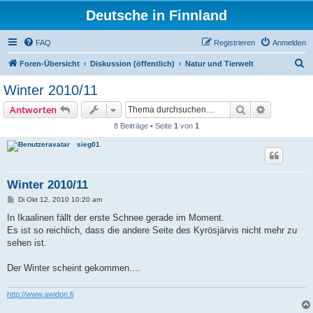
Deutsche in Finnland
FAQ
Registrieren
Anmelden
S
Foren-Übersicht
Diskussion (öffentlich)
Natur und Tierwelt
u
Winter 2010/11
c
Suche
Erweiterte
Antworten
h
8 Beiträge • Seite
1
von
1
e
sieg01
Winter 2010/11
B
Di Okt 12, 2010 10:20 am
e
i
In Ikaalinen fällt der erste Schnee gerade im Moment.
t
Es ist so reichlich, dass die andere Seite des Kyrösjärvis nicht mehr zu
r
a
sehen ist.
g
Der Winter scheint gekommen....
http://www.awidon.fi