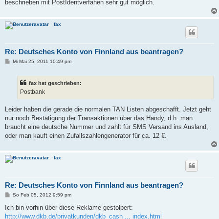
beschrieben mit PostIdentverfahen sehr gut möglich.
fax
Re: Deutsches Konto von Finnland aus beantragen?
B
Mi Mai 25, 2011 10:49 pm
e
i
t
fax hat geschrieben:
r
a
Postbank
g
Leider haben die gerade die normalen TAN Listen abgeschafft. Jetzt geht
nur noch Bestätigung der Transaktionen über das Handy, d.h. man
braucht eine deutsche Nummer und zahlt für SMS Versand ins Ausland,
oder man kauft einen Zufallszahlengenerator für ca. 12 €.
fax
Re: Deutsches Konto von Finnland aus beantragen?
B
So Feb 05, 2012 9:59 pm
e
i
Ich bin vorhin über diese Reklame gestolpert:
t
http://www.dkb.de/privatkunden/dkb_cash ... index.html
r