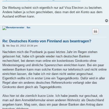
a
g
Die Werbung scheint sich eigentlich nur auf Visa Electron zu beziehen.
Andere haben ja schon geschrieben, dass man dort ein Konto aus dem
Ausland eröffnen kann.
fax
Re: Deutsches Konto von Finnland aus beantragen?
B
Mo Sep 10, 2012 10:34 pm
e
i
Nachdem mich die Postbank ja quasi letztes Jahr im Regen stehen
t
gelassen hat, habe ich gerade wieder nach deutschen Banken
r
a
recherchiert, bei denen man online ein kostenloses Girokonto ohne
g
Mindesteingang und ähnliche Sperenzchen einrichten kann. Bei ein paar
weiteren Banken kann man solche Konten nur telefonisch und nicht online
einrichten lassen, die habe ich mir dann nicht weiter angeschaut.
Eigentlich wollte ich in erster Linie ein Tagesgeldkonto. Dafür wird in aller
Regel aber ein anderes deutsches Referenzkonto verlangt oder das
Girokonto dient gleich als Tagesgeldkonto.
Also hier ist die ziemlich kurze Liste. Ich habe jeweils nur geschaut, ob
man auf dem Anmeldeformular einen anderen Wohnsitz als Deutschland
angeben kann. Mag sein, dass ein paar dieser Banken den Antrag dann
trotzdem ablehnen.