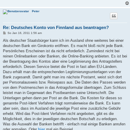
Peter
Re: Deutsches Konto von Finnland aus beantragen?
B
So Jan 16, 2011 1:56 am
e
i
Als deutscher Staatsbürger kann ich im Ausland ohne weiteres bei einer
t
deutschen Bank ein Girokonto eröffnen. Es macht bloß nicht jede Bank.
r
a
Persönliches Erscheinen ist da nicht erforderlich. Zumindest nicht bei
g
reinen Onlinebanken oder Banken, die Online-Banking anbieten. Es ist bei
der Beantragung des Kontos aber eine Legitimierung des Antragstellers
erforderlich. Diesen Service bietet die Post in fast allen EU-Ländern.
Dazu erhält man die entsprechenden Legitimierungsunterlagen von der
Bank zugesandt. Damit geht man ins nächste Postamt, weist sich dort
per Personalausweis bzw. Reisepass aus. Die Daten des Passes werden
von dem Postmenschen in das Antragsformular übertragen. Zum Schluss
leistet man in Gegenwart des Postbeamten seine Unterschrift. Die
Unterlagen gehen dann per Post an die Bank. Die Kosten für dieses so
genannte Post-Ident Verfahren trägt normalerweise die Bank. Es kann
aber sein, dass im Ausland die jeweilige Post eine zusätzliche Gebühr
erhebt. Wird das Post-Ident Verfahren nicht angeboten, gibt es die
Möglichkeit, dies in der jeweiligen deutschen Botschaft zu erledigen.
Was die Auswahl der Banken betrifft - einfach mal einige Banken anrufen
oder anmailen. Oder
hier
mal ein Beispiel.