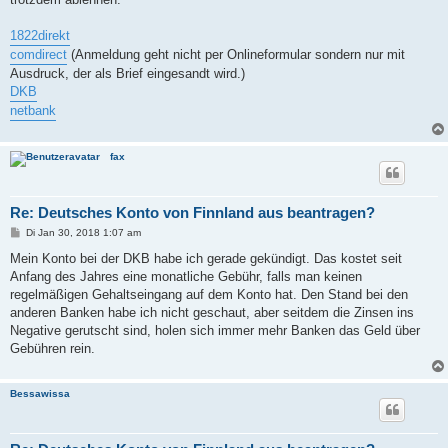
1822direkt
comdirect
(Anmeldung geht nicht per Onlineformular sondern nur mit
Ausdruck, der als Brief eingesandt wird.)
DKB
netbank
fax
Re: Deutsches Konto von Finnland aus beantragen?
B
Di Jan 30, 2018 1:07 am
e
i
Mein Konto bei der DKB habe ich gerade gekündigt. Das kostet seit
t
Anfang des Jahres eine monatliche Gebühr, falls man keinen
r
a
regelmäßigen Gehaltseingang auf dem Konto hat. Den Stand bei den
g
anderen Banken habe ich nicht geschaut, aber seitdem die Zinsen ins
Negative gerutscht sind, holen sich immer mehr Banken das Geld über
Gebühren rein.
Bessawissa