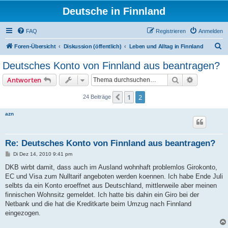
Deutsche in Finnland
FAQ
Registrieren
Anmelden
S
Foren-Übersicht
Diskussion (öffentlich)
Leben und Alltag in Finnland
u
Deutsches Konto von Finnland aus beantragen?
c
Suche
Erweiterte
Antworten
h
e
1
2
Vorherige
24 Beiträge
azn
Re: Deutsches Konto von Finnland aus beantragen?
B
Di Dez 14, 2010 9:41 pm
e
i
DKB wirbt damit, dass auch im Ausland wohnhaft problemlos Girokonto,
t
EC und Visa zum Nulltarif angeboten werden koennen. Ich habe Ende Juli
r
a
selbts da ein Konto eroeffnet aus Deutschland, mittlerweile aber meinen
g
finnischen Wohnsitz gemeldet. Ich hatte bis dahin ein Giro bei der
Netbank und die hat die Kreditkarte beim Umzug nach Finnland
eingezogen.