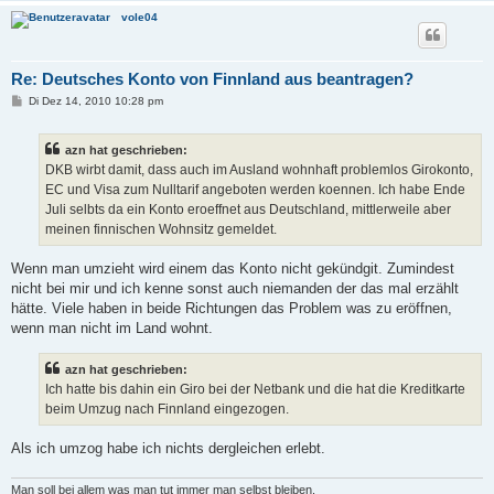
vole04
Re: Deutsches Konto von Finnland aus beantragen?
B
Di Dez 14, 2010 10:28 pm
e
i
t
azn hat geschrieben:
r
a
DKB wirbt damit, dass auch im Ausland wohnhaft problemlos Girokonto,
g
EC und Visa zum Nulltarif angeboten werden koennen. Ich habe Ende
Juli selbts da ein Konto eroeffnet aus Deutschland, mittlerweile aber
meinen finnischen Wohnsitz gemeldet.
Wenn man umzieht wird einem das Konto nicht gekündgit. Zumindest
nicht bei mir und ich kenne sonst auch niemanden der das mal erzählt
hätte. Viele haben in beide Richtungen das Problem was zu eröffnen,
wenn man nicht im Land wohnt.
azn hat geschrieben:
Ich hatte bis dahin ein Giro bei der Netbank und die hat die Kreditkarte
beim Umzug nach Finnland eingezogen.
Als ich umzog habe ich nichts dergleichen erlebt.
Man soll bei allem was man tut immer man selbst bleiben.