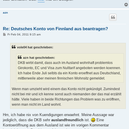
azn
Re: Deutsches Konto von Finnland aus beantragen?
B
Fr Feb 04, 2011 9:15 am
e
i
t
vole04 hat geschrieben:
r
a
g
azn hat geschrieben:
DKB wirbt damit, dass auch im Ausland wohnhaft problemlos
Girokonto, EC und Visa zum Nulltarif angeboten werden koennen.
Ich habe Ende Juli selbts da ein Konto eroeffnet aus Deutschland,
mittlerweile aber meinen finnischen Wohnsitz gemeldet.
Wenn man umzieht wird einem das Konto nicht gekündgit. Zumindest
nicht bei mir und ich kenne sonst auch niemanden der das mal erzählt
hätte. Viele haben in beide Richtungen das Problem was zu eröffnen,
wenn man nicht im Land wohnt.
Hm, ich habe nix von Kuendigungen erwaehnt. Meine Aussage war
jediglich, dass die DKB sehr
auslandfreundlich
ist.
Eine
Kontoeröffnung aus dem Ausland ist wie im vorigen Kommentar