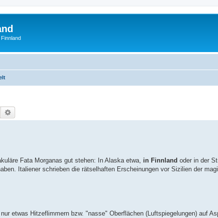
and
 Finnland
elt
Suche
Erweiterte Suche
akuläre Fata Morganas gut stehen: In Alaska etwa,
in Finnland
oder in der S
ben. Italiener schrieben die rätselhaften Erscheinungen vor Sizilien der ma
ur etwas Hitzeflimmern bzw. "nasse" Oberflächen (Luftspiegelungen) auf As