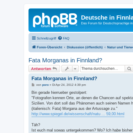
Deutsche in Finnl
Das Forum für Deutschsprachige in
Schnellzugriff
FAQ
Foren-Übersicht
Diskussion (öffentlich)
Natur und Tierw
Fata Morganas in Finnland?
Antworten
Fata Morganas in Finnland?
B
von
poro
»
Di Apr 24, 2012 4:39 pm
e
i
Bin gerade hierrueber gestolpert:
t
"Fotografen kennen Orte, an denen die Chancen auf spekt
r
a
Sizilien. Von dort soll das Phänomen auch seinen Namen ha
g
(italienisch: Fata) Morgana aus der Artussage zu."
http://www.spiegel.de/wissenschaft/natu ... 59,00.html
Täh?
Ist euch mal sowas untergekommen? Wo? Ich habe bisher n