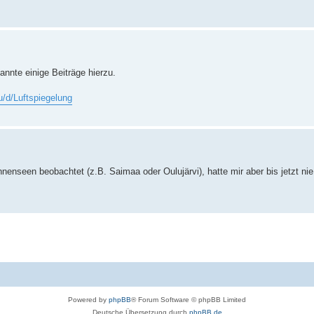
nnte einige Beiträge hierzu.
/d/Luftspiegelung
nnenseen beobachtet (z.B. Saimaa oder Oulujärvi), hatte mir aber bis jetzt n
Powered by
phpBB
® Forum Software © phpBB Limited
Deutsche Übersetzung durch
phpBB.de