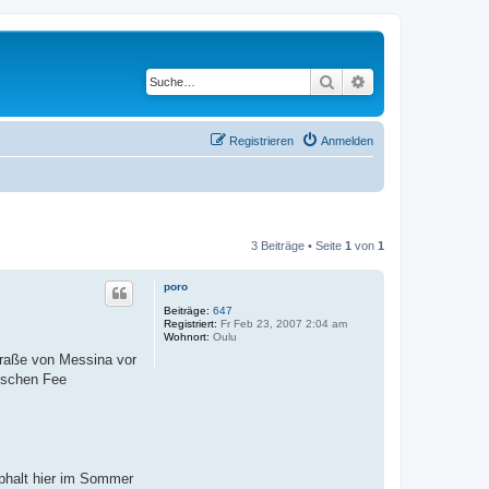
Suche
Erweiterte Suche
Registrieren
Anmelden
3 Beiträge • Seite
1
von
1
poro
Beiträge:
647
Registriert:
Fr Feb 23, 2007 2:04 am
Wohnort:
Oulu
traße von Messina vor
gischen Fee
phalt hier im Sommer