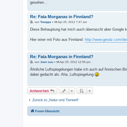
gesehen ..
Re: Fata Morganas in Finnland?
B
von
Tomppa
»
Mi Apr 25, 2012 7:47 am
e
i
Diese Behauptung hat mich auch überrascht aber Google ka
t
r
a
Hier einer mit Foto aus Finnland:
http://www.geodz.com/deu
g
Re: Fata Morganas in Finnland?
B
von
Joen suu
»
Mi Apr 25, 2012 12:56 pm
e
i
Ähnliche Luftspiegelungen habe ich auch auf finnischen Bi
t
dabei gedacht als: Aha, Luftspiegelung
r
a
g
Antworten
Zurück zu „Natur und Tierwelt“
Foren-Übersicht