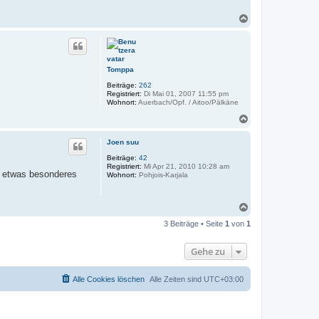
N
a
c
h
o
b
Tomppa
e
Beiträge:
262
n
Registriert:
Di Mai 01, 2007 11:55 pm
Wohnort:
Auerbach/Opf. / Aitoo/Pälkäne
N
a
c
Joen suu
h
o
Beiträge:
42
Registriert:
Mi Apr 21, 2010 10:28 am
b
ie etwas besonderes
Wohnort:
Pohjois-Karjala
e
n
N
a
3 Beiträge • Seite
1
von
1
c
h
o
Gehe zu
b
e
n
Alle Cookies löschen
Alle Zeiten sind
UTC+03:00