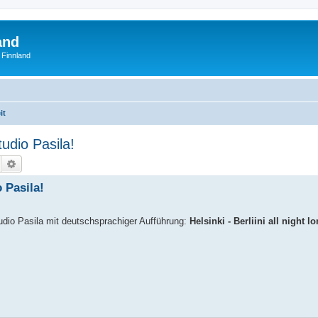
and
 Finnland
it
udio Pasila!
Suche
Erweiterte Suche
 Pasila!
udio Pasila mit deutschsprachiger Aufführung:
Helsinki - Berliini all night l