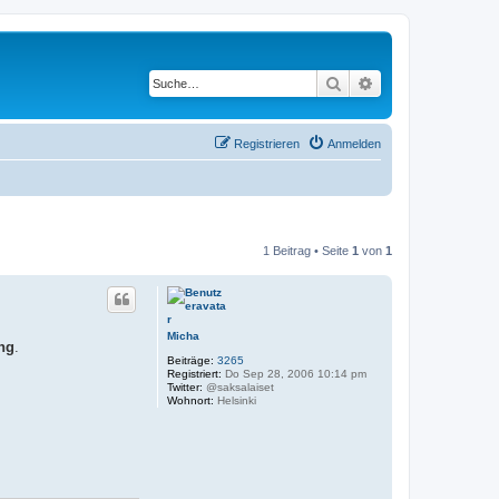
Suche
Erweiterte Suche
Registrieren
Anmelden
1 Beitrag • Seite
1
von
1
Micha
ong
.
Beiträge:
3265
Registriert:
Do Sep 28, 2006 10:14 pm
Twitter:
@saksalaiset
Wohnort:
Helsinki