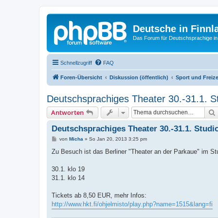
Deutsche in Finnl
Das Forum für Deutschsprachige in
Schnellzugriff
FAQ
Foren-Übersicht
Diskussion (öffentlich)
Sport und Freize
Deutschsprachiges Theater 30.-31.1. St
Antworten
Deutschsprachiges Theater 30.-31.1. Studio
B
von
Micha
»
So Jan 20, 2013 3:25 pm
e
i
Zu Besuch ist das Berliner "Theater an der Parkaue" im St
t
r
a
30.1. klo 19
g
31.1. klo 14
Tickets ab 8,50 EUR, mehr Infos:
http://www.hkt.fi/ohjelmisto/play.php?name=1515&lang=fi